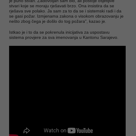
je puno stvari. Zadovoljan sam bio, ali postoje osjetljive
stvari koje se moraju rješavati brzo. Ona insistira da se
rješava sve polako. Ja sam za to da se i sistemski radi i da
se gasi požar. Izmjenama zakona o visokom obrazovanju je
nešto zbog čega je došlo do tog požara", kazao je.
Istkao je i to da se pokrenula inicijativa za uspostavu
sistema provjere za sva imenovanja u Kantonu Sarajevo.