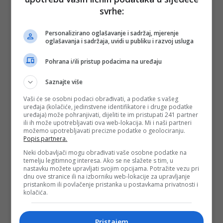
svrhe:
Personalizirano oglašavanje i sadržaj, mjerenje
oglašavanja i sadržaja, uvidi u publiku i razvoj usluga
Pohrana i/ili pristup podacima na uređaju
Saznajte više
Vaši će se osobni podaci obrađivati, a podatke s vašeg
uređaja (kolačiće, jedinstvene identifikatore i druge podatke
uređaja) može pohranjivati, dijeliti te im pristupati 241 partner
ili ih može upotrebljavati ova web-lokacija. Mi i naši partneri
možemo upotrebljavati precizne podatke o geolociranju.
Popis partnera.
Neki dobavljači mogu obrađivati vaše osobne podatke na
temelju legitimnog interesa. Ako se ne slažete s tim, u
nastavku možete upravljati svojim opcijama. Potražite vezu pri
dnu ove stranice ili na izborniku web-lokacije za upravljanje
pristankom ili povlačenje pristanka u postavkama privatnosti i
kolačića.
Pristajem