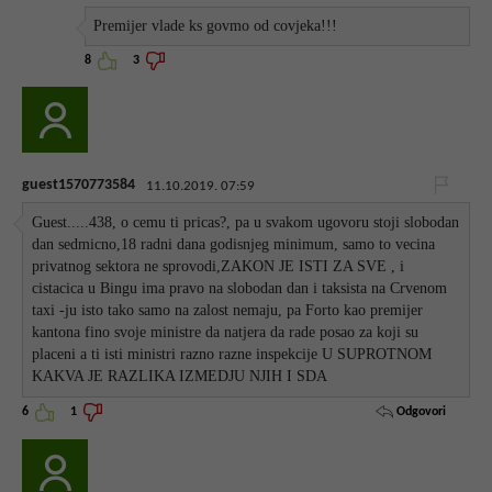
Premijer vlade ks govmo od covjeka!!!
8
3
guest1570773584
11.10.2019. 07:59
Guest.....438, o cemu ti pricas?, pa u svakom ugovoru stoji slobodan
dan sedmicno,18 radni dana godisnjeg minimum, samo to vecina
privatnog sektora ne sprovodi,ZAKON JE ISTI ZA SVE , i
cistacica u Bingu ima pravo na slobodan dan i taksista na Crvenom
taxi -ju isto tako samo na zalost nemaju, pa Forto kao premijer
kantona fino svoje ministre da natjera da rade posao za koji su
placeni a ti isti ministri razno razne inspekcije U SUPROTNOM
KAKVA JE RAZLIKA IZMEDJU NJIH I SDA
Odgovori
6
1