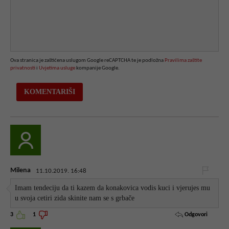
Ova stranica je zaštićena uslugom Google reCAPTCHA te je podložna
Pravilima zaštite
privatnosti
i
Uvjetima usluge
kompanije Google.
Milena
11.10.2019. 16:48
Imam tendeciju da ti kazem da konakovica vodis kuci i vjerujes mu
u svoja cetiri zida skinite nam se s grbače
Odgovori
3
1