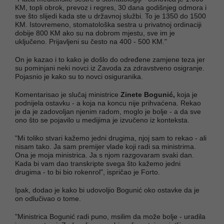
KM, topli obrok, prevoz i regres, 30 dana godišnjeg odmora i
sve što slijedi kada ste u državnoj službi. To je 1350 do 1500
KM. Istovremeno, stomatološka sestra u privatnoj ordinaciji
dobije 800 KM ako su na dobrom mjestu, sve im je
uključeno. Prijavljeni su često na 400 - 500 KM."
On je kazao i to kako je došlo do određene zamjene teza jer
su pominjani neki novci iz Zavoda za zdravstveno osigranje.
Pojasnio je kako su to novci osiguranika.
Komentarisao je slučaj ministrice
Zinete Bogunić,
koja je
podnijela ostavku - a koja na koncu nije prihvaćena. Rekao
je da je zadovoljan njenim radom, moglo je bolje - a da sve
ono što se pojavilo u medijima je izvučeno iz konteksta.
"Mi toliko stvari kažemo jedni drugima, njoj sam to rekao - ali
nisam tako. Ja sam premijer vlade koji radi sa ministrima.
Ona je moja ministrica. Ja s njom razgovaram svaki dan.
Kada bi vam dao transkripte svega što kažemo jedni
drugima - to bi bio rokenrol", ispričao je Forto.
Ipak, dodao je kako bi udovoljio Bogunić oko ostavke da je
on odlučivao o tome.
"Ministrica Bogunić radi puno, msilim da može bolje - uradila