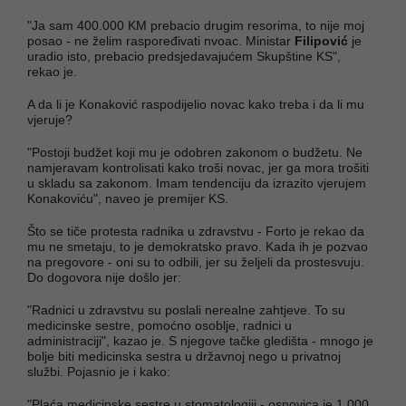
"Ja sam 400.000 KM prebacio drugim resorima, to nije moj
posao - ne želim raspoređivati nvoac. Ministar
Filipović
je
uradio isto, prebacio predsjedavajućem Skupštine KS",
rekao je.
A da li je Konaković raspodijelio novac kako treba i da li mu
vjeruje?
"Postoji budžet koji mu je odobren zakonom o budžetu. Ne
namjeravam kontrolisati kako troši novac, jer ga mora trošiti
u skladu sa zakonom. Imam tendenciju da izrazito vjerujem
Konakoviću", naveo je premijer KS.
Što se tiče protesta radnika u zdravstvu - Forto je rekao da
mu ne smetaju, to je demokratsko pravo. Kada ih je pozvao
na pregovore - oni su to odbili, jer su željeli da prostesvuju.
Do dogovora nije došlo jer:
"Radnici u zdravstvu su poslali nerealne zahtjeve. To su
medicinske sestre, pomoćno osoblje, radnici u
administraciji", kazao je. S njegove tačke gledišta - mnogo je
bolje biti medicinska sestra u državnoj nego u privatnoj
službi. Pojasnio je i kako:
"Plaća medicinske sestre u stomatologiji - osnovica je 1.000