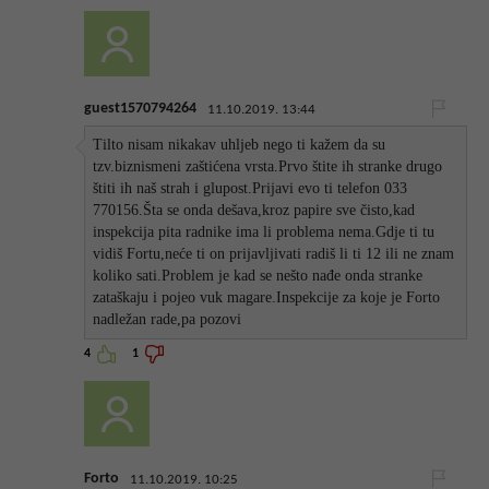
guest1570794264
11.10.2019. 13:44
Tilto nisam nikakav uhljeb nego ti kažem da su
tzv.biznismeni zaštićena vrsta.Prvo štite ih stranke drugo
štiti ih naš strah i glupost.Prijavi evo ti telefon 033
770156.Šta se onda dešava,kroz papire sve čisto,kad
inspekcija pita radnike ima li problema nema.Gdje ti tu
vidiš Fortu,neće ti on prijavljivati radiš li ti 12 ili ne znam
koliko sati.Problem je kad se nešto nađe onda stranke
zataškaju i pojeo vuk magare.Inspekcije za koje je Forto
nadležan rade,pa pozovi
4
1
Forto
11.10.2019. 10:25