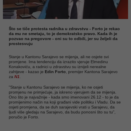
Što se tiče protesta radnika u zdravstvu - Forto je rekao
da mu ne smetaju, to je demokratsko pravo. Kada ih je
pozvao na pregovore - oni su to odbili, jer su željeli da
prostesvuju
Stanje u Kantonu Sarajevo se mijenja, ali ne osjete svi
promjene. Ima tendenciju da izrazito vjeruje Elmedinu
Konakoviću, a radnici u zdravstvu su iznijeli nerealne
zahtjeve - kazao je
Edin Forto
, premijer Kantona Sarajevo
za
N1
.
"Stanje u Kantonu Sarajevo se mijenja, ko ne osjeti
promjenu ne primjećuje, ja iskreno vjerujem da se mijenja.
Ono što je najvažnije - kada smo imenovani 26.12 - to je da
promijenimo način na koji građani vide politiku i Vladu. Da se
osjeti promjena, da se duh sarajevski vrati u Sarajevu, da
ljudi više gledaju na Sarajevo, da budu ponosni što su tu",
poručio je Forto.