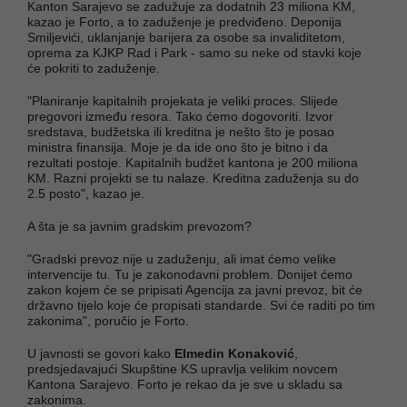
Kanton Sarajevo se zadužuje za dodatnih 23 miliona KM,
kazao je Forto, a to zaduženje je predviđeno. Deponija
Smiljevići, uklanjanje barijera za osobe sa invaliditetom,
oprema za KJKP Rad i Park - samo su neke od stavki koje
će pokriti to zaduženje.
"Planiranje kapitalnih projekata je veliki proces. Slijede
pregovori između resora. Tako ćemo dogovoriti. Izvor
sredstava, budžetska ili kreditna je nešto što je posao
ministra finansija. Moje je da ide ono što je bitno i da
rezultati postoje. Kapitalnih budžet kantona je 200 miliona
KM. Razni projekti se tu nalaze. Kreditna zaduženja su do
2.5 posto", kazao je.
A šta je sa javnim gradskim prevozom?
"Gradski prevoz nije u zaduženju, ali imat ćemo velike
intervencije tu. Tu je zakonodavni problem. Donijet ćemo
zakon kojem će se pripisati Agencija za javni prevoz, bit će
državno tijelo koje će propisati standarde. Svi će raditi po tim
zakonima", poručio je Forto.
U javnosti se govori kako
Elmedin Konaković
,
predsjedavajući Skupštine KS upravlja velikim novcem
Kantona Sarajevo. Forto je rekao da je sve u skladu sa
zakonima.