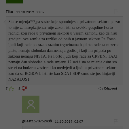
Tilto
11.10.2019. 00:07
Sta se mjenja???,pa sestre koje spominjes u privatnom sektoru pa zar
to nije za insepkcije,zar nije zakon isti za sve?Pa gospdine Forto
radnici koji rade u privatnom sektoru u vasem kantonu kao da nisu
gradjani ove zemlje za razliku od onih u javnom sektoru.Pa Forto
ljudi koji rade po razno raznim trgovinama hajd sto rade za mizerne
plate, nemaju slobodan dan,nemaju godisnji koji im pripada po
zakonu nemaju NISTA. Pa Forto ljudi koji rade za CRVENI TAXI
nemaju dan slobodan a rade smjenu 12 sati i sta se mjenja osim sto
ste vi na budzetu zasticeni ko medvjedi a ljudi u privatnom sektoru
kao da su ROBOVI. Isti ste kao SDA I SDP samo ste jos hinjaviji
NAZALOST
Odgovori
7
5
guest1570752438
11.10.2019. 02:07