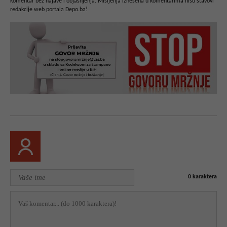
komentar bez najave i objašnjenja. Mišljenja iznešena u komentarima nisu stavovi
redakcije web portala Depo.ba!
0
karaktera