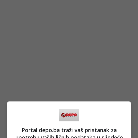
Portal depo.ba traži vaš pristanak za
upotrebu vaših ličnih podataka u sljedeće