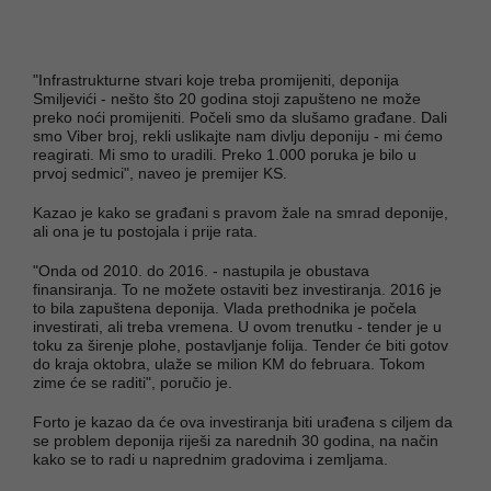
"Infrastrukturne stvari koje treba promijeniti, deponija
Smiljevići - nešto što 20 godina stoji zapušteno ne može
preko noći promijeniti. Počeli smo da slušamo građane. Dali
smo Viber broj, rekli uslikajte nam divlju deponiju - mi ćemo
reagirati. Mi smo to uradili. Preko 1.000 poruka je bilo u
prvoj sedmici", naveo je premijer KS.
Kazao je kako se građani s pravom žale na smrad deponije,
ali ona je tu postojala i prije rata.
"Onda od 2010. do 2016. - nastupila je obustava
finansiranja. To ne možete ostaviti bez investiranja. 2016 je
to bila zapuštena deponija. Vlada prethodnika je počela
investirati, ali treba vremena. U ovom trenutku - tender je u
toku za širenje plohe, postavljanje folija. Tender će biti gotov
do kraja oktobra, ulaže se milion KM do februara. Tokom
zime će se raditi", poručio je.
Forto je kazao da će ova investiranja biti urađena s ciljem da
se problem deponija riješi za narednih 30 godina, na način
kako se to radi u naprednim gradovima i zemljama.