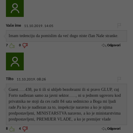
Vaše ime
11.10.2019. 14:05
Imam tedenciju da pomislim da već dugo niste član Naše stranke.
Odgovori
7
0
Tilto
11.10.2019. 08:26
Guest......438, pa ti ili si uhljeb bezobrazni ili si pravo GLUP, cuj
Forto nadlezan samo za javni sektor......, ni u jednom ugovoru kod
privatnika ne stoji da ces radit 84 sata sedmicno a Boga mi ljudi
rade.Pa ko je nadlezan za to, inspekcije naravno a ko je njima
predpostavljeni, MINISTARSTVA naravno, a ko je ministarstvima
predpostavljeni, PREMIJER VLADE, a ko je premijer vlade
Odgovori
8
4