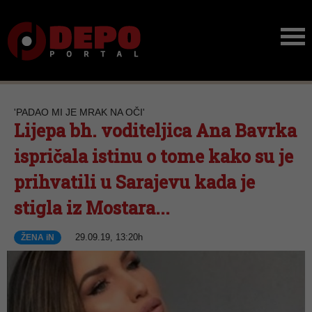
'PADAO MI JE MRAK NA OČI'
Lijepa bh. voditeljica Ana Bavrka
ispričala istinu o tome kako su je
prihvatili u Sarajevu kada je
stigla iz Mostara...
29.09.19, 13:20h
ŽENA iN