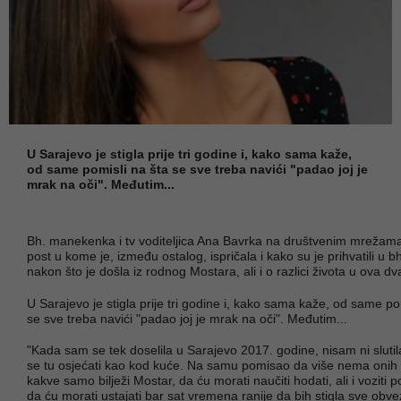
U Sarajevo je stigla prije tri godine i, kako sama kaže,
od same pomisli na šta se sve treba navići "padao joj je
mrak na oči". Međutim...
Bh. manekenka i tv voditeljica Ana Bavrka na društvenim mrežama 
post u kome je, između ostalog, ispričala i kako su je prihvatili u bh.
nakon što je došla iz rodnog Mostara, ali i o razlici života u ova d
U Sarajevo je stigla prije tri godine i, kako sama kaže, od same po
se sve treba navići "padao joj je mrak na oči". Međutim...
"Kada sam se tek doselila u Sarajevo 2017. godine, nisam ni slutil
se tu osjećati kao kod kuće. Na samu pomisao da više nema onih 
kakve samo bilježi Mostar, da ću morati naučiti hodati, ali i voziti p
da ću morati ustajati bar sat vremena ranije da bih stigla sve obve