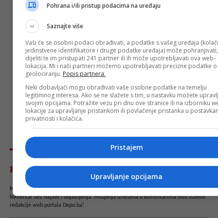
Pohrana i/ili pristup podacima na uređaju
Saznajte više
Vaši će se osobni podaci obrađivati, a podatke s vašeg uređaja (kolač
jedinstvene identifikatore i druge podatke uređaja) može pohranjivati,
dijeliti te im pristupati 241 partner ili ih može upotrebljavati ova web-
lokacija. Mi i naši partneri možemo upotrebljavati precizne podatke o
geolociranju.
Popis partnera.
Neki dobavljači mogu obrađivati vaše osobne podatke na temelju
legitimnog interesa. Ako se ne slažete s tim, u nastavku možete upravlj
svojim opcijama. Potražite vezu pri dnu ove stranice ili na izborniku w
lokacije za upravljanje pristankom ili povlačenje pristanka u postavk
privatnosti i kolačića.
Pristajem
Komentari - Ukupno 8
Upravljanje opcijama
NAPOMENA
- Portal Depo.ba zadržava pravo da obriše neprimjereni dio ili cijeli
komentar bez najave i objašnjenja. Mišljenja iznešena u komentarima nisu stavovi
redakcije web portala Depo.ba!