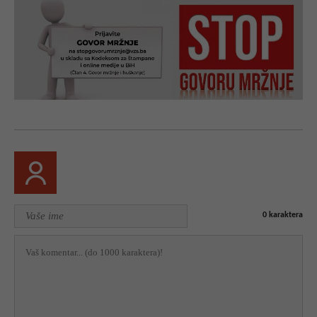
0
karaktera