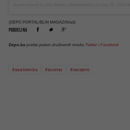
A post shared by Ana Bavrka (@anabavrka)
on
Sep 25, 2019 at 9:
(DEPO PORTAL/BLIN MAGAZIN/ad)
PODIJELI NA
Depo.ba
pratite putem društvenih mreža
Twitter
i
Facebook
#ana bavrka
#mostar
#sarajevo