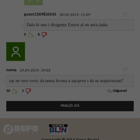
guest1569834545
30.09.2019. 11:09
Dala bi ona i dirigentu Emiru al on neće,haha
5
6
nema
29.09.2019. 19:02
zar ne rece covic da nema hrvata u sarajevu i da su majorizirani?
Odgovori
10
1
PRIKAŽI JOŠ
Copyright © 2014 Depo Portal