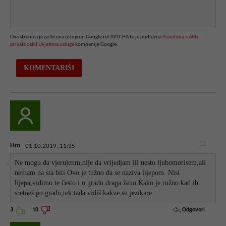
Ova stranica je zaštićena uslugom Google reCAPTCHA te je podložna
Pravilima zaštite
privatnosti
i
Uvjetima usluge
kompanije Google.
Hm
01.10.2019. 11:35
Ne mogu da vjerujenm,nije da vrijedjam ili nesto ljubomorisem,ali
nemam na sta biti.Ovo je tužno da se naziva lijepom. Nisi
lijepa,vidimo te često i u gradu draga ženo.Kako je ružno kad ih
sretneš po gradu,tek tada vidiš kakve su jezikare.
Odgovori
3
10