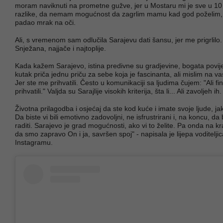
moram naviknuti na prometne gužve, jer u Mostaru mi je sve u 10
razlike, da nemam mogućnost da zagrlim mamu kad god poželim, 
padao mrak na oči.
Ali, s vremenom sam odlučila Sarajevu dati šansu, jer me prigrlilo
Snježana, najjače i najtoplije.
Kada kažem Sarajevo, istina predivne su gradjevine, bogata povije
kutak priča jednu priču za sebe koja je fascinanta, ali mislim na va
Jer ste me prihvatili. Često u komunikaciji sa ljudima čujem: "Ali fin
prihvatili." Valjda su Sarajlije visokih kriterija, šta li... Ali zavoljeh ih
Životna prilagodba i osjećaj da ste kod kuće i imate svoje ljude, jak
Da biste vi bili emotivno zadovoljni, ne isfrustrirani i, na koncu, da
raditi. Sarajevo je grad mogućnosti, ako vi to želite. Pa onda na kr
da smo zapravo On i ja, savršen spoj" - napisala je lijepa voditelji
Instagramu.