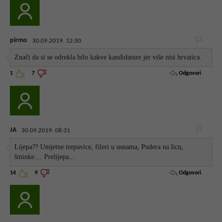
pirmo
30.09.2019. 12:30
Znači da si se odrekla bilo kakve kandidature jer više nisi hrvatica.
Odgovori
1
7
JA
30.09.2019. 08:31
Lijepa?? Umjetne trepavice, fileri u usnama, Pudera na licu,
šminke.... Prelijepa...
Odgovori
14
9