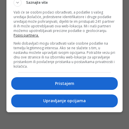
Saznajte više
Vaši će se osobni podaci obrađivati, a podatke s vašeg
uređaja (kolačiće, jedinstvene identifikatore i druge podatke
uređaja) može pohranjivati, dijeliti te im pristupati 241 partner
ili ih može upotrebljavati ova web-lokacija. Mi i naši partneri
možemo upotrebljavati precizne podatke o geolociranju.
Popis partnera.
Neki dobavljači mogu obrađivati vaše osobne podatke na
temelju legitimnog interesa. Ako se ne slažete s tim, u
nastavku možete upravljati svojim opcijama. Potražite vezu pri
dnu ove stranice ili na izborniku web-lokacije za upravljanje
pristankom ili povlačenje pristanka u postavkama privatnosti i
kolačića.
Pristajem
Upravljanje opcijama