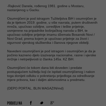
-Rajković Danela, rođenog 1981. godine u Mostaru,
nastanjenog u Gacku.
Osumnjičeni je pod istragom Tužiteljstva BiH i osumnjičen je
da je tijekom 2019. godine, u više navrata, putem društvenih
mreža, upućivao ozbiljne, uvredljive i teške prijetnje,
usmjerene na pripadnike bošnjačkog naroda u BiH, te
upućivao ozbiljne prijetnje imamu džemata Bosanski Novi /
Novi Grad, prema kojem je upućivao prijetnje za život i
sigurnost vjerskog službenika i članova njegove obitelji.
Navedeni osumnjičeni je pod istragom i osumnjičen je da je
počinio kazneno djelo izazivanja nacionalne, rasne i vjerske
mržnje i netrpeljivosti iz članka 145a. KZ BiH.
Osumnjičeni će tokom dana biti doveden i predate
postupajućem tužitelju koji će ispitati osumnjičenog i nakon
toga donijeti odluku o pokretanju prijedloga za određivanje
mjere pritvora, kao i daljim aktivnostima u predmetu.
(DEPO PORTAL, BLIN MAGAZIN/md)
PODIJELI NA