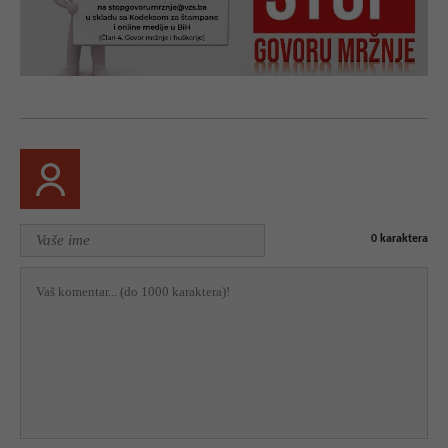
0
karaktera