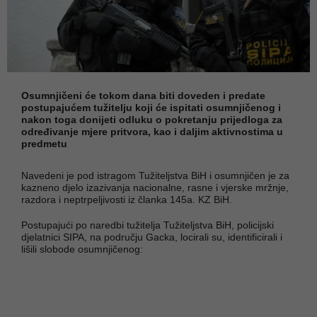
Osumnjičeni će tokom dana biti doveden i predate
postupajućem tužitelju koji će ispitati osumnjičenog i
nakon toga donijeti odluku o pokretanju prijedloga za
određivanje mjere pritvora, kao i daljim aktivnostima u
predmetu
Navedeni je pod istragom Tužiteljstva BiH i osumnjičen je za
kazneno djelo izazivanja nacionalne, rasne i vjerske mržnje,
razdora i neptrpeljivosti iz članka 145a. KZ BiH.
Postupajući po naredbi tužitelja Tužiteljstva BiH, policijski
djelatnici SIPA, na području Gacka, locirali su, identificirali i
lišili slobode osumnjičenog: