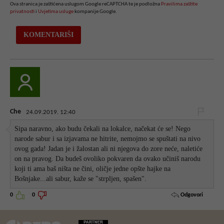
Ova stranica je zaštićena uslugom Google reCAPTCHA te je podložna
Pravilima zaštite
privatnosti
i
Uvjetima usluge
kompanije Google.
Che
24.09.2019. 12:40
Sipa naravno, ako budu čekali na lokalce, načekat će se! Nego
narode sabur i sa izjavama ne hitrite, nemojmo se spuštati na nivo
ovog gada! Jadan je i žalostan ali ni njegova do zore neće, naletiće
on na pravog. Da budeš ovoliko pokvaren da ovako učiniš narodu
koji ti ama baš ništa ne čini, oličje jedne opšte hajke na
Bošnjake...ali sabur, kaže se "strpljen, spašen".
Odgovori
0
0