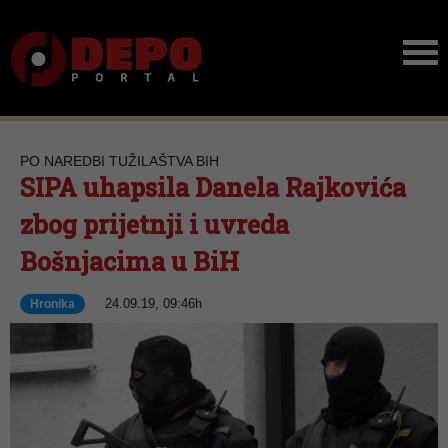
PO NAREDBI TUŽILAŠTVA BIH
SIPA uhapsila Danela Rajkovića
zbog prijetnji i uvreda
Bošnjacima u BiH
24.09.19, 09:46h
Hronika