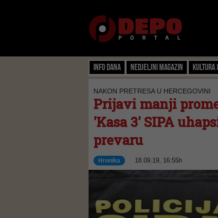
Info dana
Nedjeljni magazin
Kultura 
NAKON PRETRESA U HERCEGOVINI
Prijavi manji promet
'Kasa 3' SIPA uhaps
prevaru
18.09.19, 16:55h
Hronika