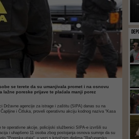
DEP
obe se terete da su umanjivala promet i na osnovu
la lažne poreske prijave te plaćala manji porez
ici Državne agencije za istrage i zaštitu (SIPA) danas su na
Čapljine i Čitluka, proveli operativnu akciju kodnog naziva “Kasa
e te operativne akcije, policijski službenici SIPA-e izvršili su
kacija i uhapšeno 11 osoba zbog postojanja osnova sumnje da su
djelo "Poreska utaja“, u vezi s krivičnim djelima "Računarsko