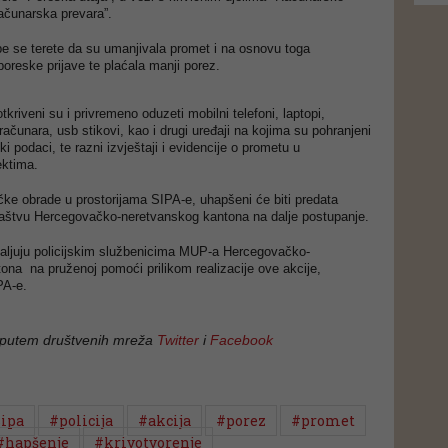
Računarska prevara”.
 se terete da su umanjivala promet i na osnovu toga
 poreske prijave te plaćala manji porez.
tkriveni su i privremeno oduzeti mobilni telefoni, laptopi,
računara, usb stikovi, kao i drugi uređaji na kojima su pohranjeni
i podaci, te razni izvještaji i evidencije o prometu u
ektima.
čke obrade u prostorijama SIPA-e, uhapšeni će biti predata
aštvu Hercegovačko-neretvanskog kantona na dalje postupanje.
aljuju policijskim službenicima MUP-a Hercegovačko-
ona na pruženoj pomoći prilikom realizacije ove akcije,
PA-e.
 putem društvenih mreža
Twitter
i
Facebook
ipa
#policija
#akcija
#porez
#promet
#hapšenje
#krivotvorenje