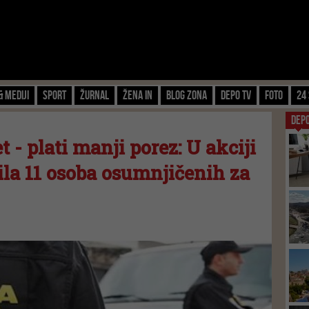
& Mediji
Sport
Žurnal
Žena IN
Blog zona
Depo TV
FOTO
24 
DEP
 - plati manji porez: U akciji
ila 11 osoba osumnjičenih za