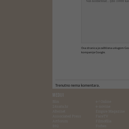
Ova stranica je zaštićena uslugom G
kompanije Google.
Trenutno nema komentara.
MEDIJI
Blin
e-! Online
24sata.hr
e-novine
Alternet
Empire Magazine
Associated Press
FaceTV
Artforum
Filmofilia
B92
Forbes