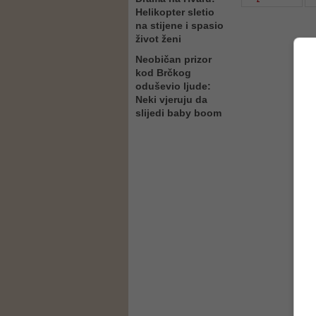
Helikopter sletio
na stijene i spasio
život ženi
Neobičan prizor
kod Brčkog
oduševio ljude:
Neki vjeruju da
slijedi baby boom