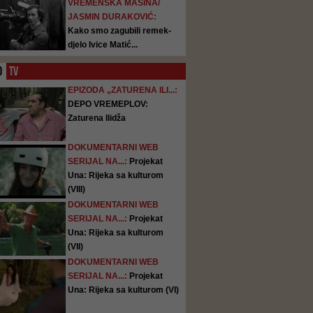
VREMENSKA MAŠINA/
JASMIN DURAKOVIĆ:
Kako smo zagubili remek-
djelo Ivice Matić...
O
TV
EPIZODA „ZATURENA ILI...:
DEPO VREMEPLOV:
Zaturena Ilidža
DOKUMENTARNI WEB
SERIJAL NA...:
Projekat
Una: Rijeka sa kulturom
(VIII)
DOKUMENTARNI WEB
SERIJAL NA...:
Projekat
Una: Rijeka sa kulturom
(VII)
DOKUMENTARNI WEB
SERIJAL NA...:
Projekat
Una: Rijeka sa kulturom (VI)