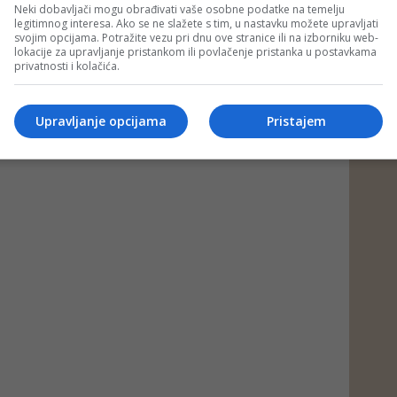
Neki dobavljači mogu obrađivati vaše osobne podatke na temelju
legitimnog interesa. Ako se ne slažete s tim, u nastavku možete upravljati
svojim opcijama. Potražite vezu pri dnu ove stranice ili na izborniku web-
lokacije za upravljanje pristankom ili povlačenje pristanka u postavkama
privatnosti i kolačića.
Upravljanje opcijama
Pristajem