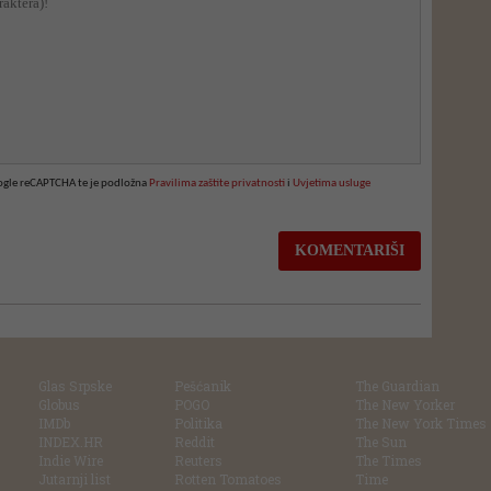
oogle reCAPTCHA te je podložna
Pravilima zaštite privatnosti
i
Uvjetima usluge
Glas Srpske
Pešćanik
The Guardian
Globus
POGO
The New Yorker
IMDb
Politika
The New York Times
INDEX.HR
Reddit
The Sun
Indie Wire
Reuters
The Times
Jutarnji list
Rotten Tomatoes
Time