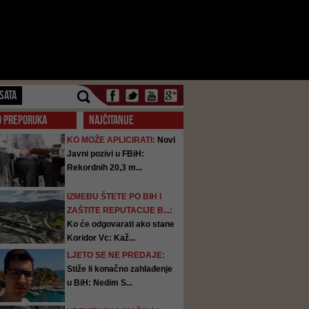
SATA
O PREPORUKA
NAJČITANIJE
KO MOŽE APLICIRATI:
Novi
Javni pozivi u FBiH:
Rekordnih 20,3 m...
IZMEĐU ŠTETE PO BIH I
ZAŠTITE REPUTACIJE B...:
Ko će odgovarati ako stane
Koridor Vc: Kaž...
LJETO SE NE PREDAJE:
Stiže li konačno zahlađenje
u BiH: Nedim S...