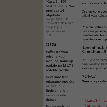
'Kasa 3': 100
krivotvorenje” i "
službenika SIPA-e
pretresa 14
Osumnjičene osobe
objekata
prijavljivala lažne
Akcija "Kasa 3" je
nastavaka istoimenih
Prilikom pretresa o
akcija koje su
procesne jedinice 
sprovedene na
određeni elektronsk
području...
ugostiteljskim obj
24 SATA
Nakon kriminalisti
Požar izazvao
Kantonalnom tužil
odrone kod
Iz SIPA-e se zahv
Konjica, kamenje
neretvanskog kant
padalo na M-17 i
saopćeno je iz SI
oštetilo vozila
(FENA/ad)
Severina: Kad
Depo.ba
pratite
priznamo ono što
se desilo u
Srebrenici bit
ćemo vesele
države
#kasa 3
#s
#prevara
Drama na Hvaru: