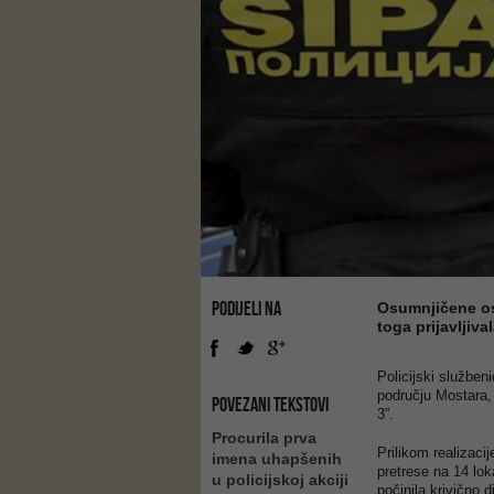
PODIJELI NA
Osumnjičene os
toga prijavljiva
Policijski služben
području Mostara, 
POVEZANI TEKSTOVI
3”.
Procurila prva
Prilikom realizacij
imena uhapšenih
pretrese na 14 lo
u policijskoj akciji
počinila krivično 