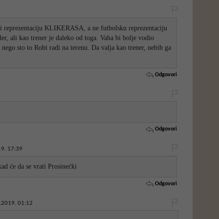
di reprezentaciju KLIKERASA, a ne futbolsku reprezentaciju
er, ali kao trener je daleko od toga. Vaha bi bolje vodio
nego sto to Robi radi na terenu. Da valja kao trener, nebih ga
Odgovori
Odgovori
9. 17:39
kad će da se vrati Prosinećki
Odgovori
.2019. 01:12