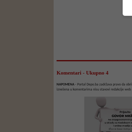
Komentari - Ukupno 4
NAPOMENA
- Portal Depo.ba zadržava pravo da obriš
iznešena u komentarima nisu stavovi redakcije web 