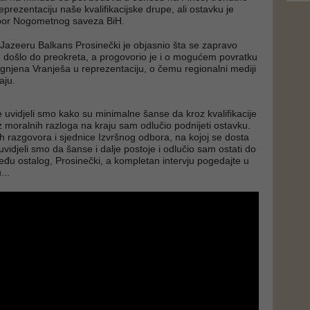
prezentaciju naše kvalifikacijske drupe, ali ostavku je
dbor Nogometnog saveza BiH.
l Jazeeru Balkans Prosinečki je objasnio šta se zapravo
e došlo do preokreta, a progovorio je i o mogućem povratku
njena Vranješa u reprezentaciju, o čemu regionalni mediji
aju.
e uvidjeli smo kako su minimalne šanse da kroz kvalifikacije
iz moralnih razloga na kraju sam odlučio podnijeti ostavku.
ih razgovora i sjednice Izvršnog odbora, na kojoj se dosta
 uvidjeli smo da šanse i dalje postoje i odlučio sam ostati do
među ostalog, Prosinečki, a kompletan intervju pogedajte u
...