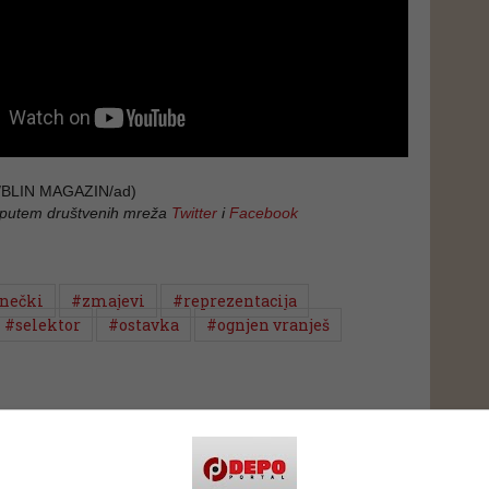
BLIN MAGAZIN/ad)
 putem društvenih mreža
Twitter
i
Facebook
inečki
#zmajevi
#reprezentacija
#selektor
#ostavka
#ognjen vranješ