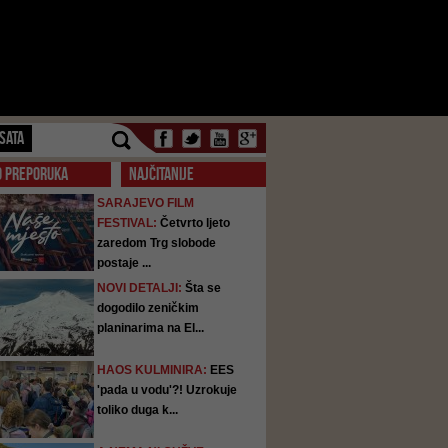
SATA
O PREPORUKA
NAJČITANIJE
SARAJEVO FILM
FESTIVAL:
Četvrto ljeto
zaredom Trg slobode
postaje ...
NOVI DETALJI:
Šta se
dogodilo zeničkim
planinarima na El...
HAOS KULMINIRA:
EES
'pada u vodu'?! Uzrokuje
toliko duga k...