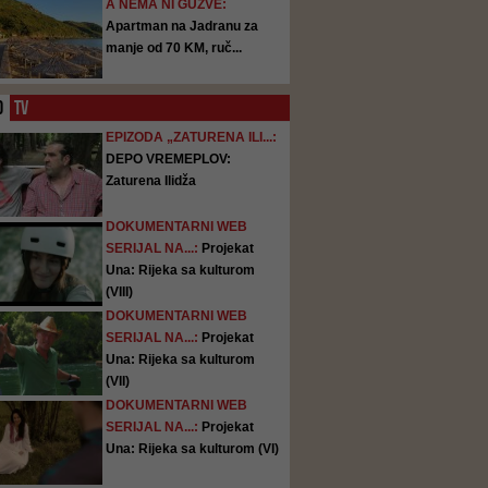
A NEMA NI GUŽVE:
Apartman na Jadranu za
manje od 70 KM, ruč...
O
TV
EPIZODA „ZATURENA ILI...:
DEPO VREMEPLOV:
Zaturena Ilidža
DOKUMENTARNI WEB
SERIJAL NA...:
Projekat
Una: Rijeka sa kulturom
(VIII)
DOKUMENTARNI WEB
SERIJAL NA...:
Projekat
Una: Rijeka sa kulturom
(VII)
DOKUMENTARNI WEB
SERIJAL NA...:
Projekat
Una: Rijeka sa kulturom (VI)