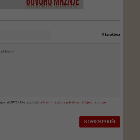
0
karaktera
oogle reCAPTCHA te je podložna
Pravilima zaštite privatnosti
i
Uvjetima usluge