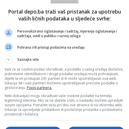
Portal depo.ba traži vaš pristanak za upotrebu
vaših ličnih podataka u sljedeće svrhe:
Personalizirano oglašavanje i sadržaj, mjerenje oglašavanja i
sadržaja, uvidi u publiku i razvoj usluga
Pohrana i/ili pristup podacima na uređaju
Saznajte više
Vaši će se osobni podaci obrađivati, a podatke s vašeg uređaja (kolačiće,
jedinstvene identifikatore i druge podatke uređaja) može pohranjivati,
dijeliti te im pristupati 241 partner ili ih može upotrebljavati ova web-
lokacija. Mi i naši partneri možemo upotrebljavati precizne podatke o
geolociranju.
Popis partnera.
Neki dobavljači mogu obrađivati vaše osobne podatke na temelju
legitimnog interesa. Ako se ne slažete s tim, u nastavku možete upravljati
svojim opcijama. Potražite vezu pri dnu ove stranice ili na izborniku web-
lokacije za upravljanje pristankom ili povlačenje pristanka u postavkama
privatnosti i kolačića.