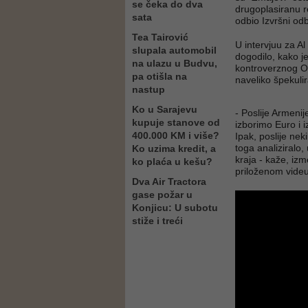
se čeka do dva
drugoplasiranu re
sata
odbio Izvršni o
Tea Tairović
U intervjuu za A
slupala automobil
dogodilo, kako j
na ulazu u Budvu,
kontroverznog Og
pa otišla na
naveliko špekulir
nastup
Ko u Sarajevu
- Poslije Armenij
kupuje stanove od
izborimo Euro i 
400.000 KM i više?
Ipak, poslije nek
toga analiziralo,
Ko uzima kredit, a
kraja - kaže, iz
ko plaća u kešu?
priloženom videu
Dva Air Tractora
gase požar u
Konjicu: U subotu
stiže i treći