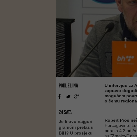
PODIJELI NA
U intervjuu za 
zapravo dogodil
mogućem povrat
o čemu regional
24 SATA
Robert Prosine
Je li ovo najgori
Hercegovine. Le
granični prelaz u
poraza 4:2 od Ar
BiH? U prosjeku
su "Zmajevi" ost