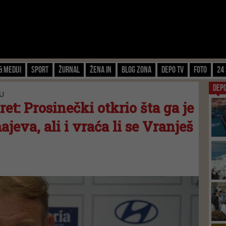
& Mediji
Sport
Žurnal
Žena IN
Blog zona
Depo TV
FOTO
24 
DEP
U
et: Prosinečki otkrio šta ga je
jeva, ali i vraća li se Vranješ