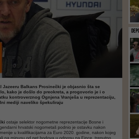
DEP
Al Jazeeru Balkans Prosinečki je objasnio šta se
o, kako je došlo do preokreta, a progovorio je i o
ku kontroverznog Ognjena Vranješa u reprezentaciju,
ni mediji naveliko špekuliraju
čki
ostaje selektor nogometne reprezentacije Bosne i
gendarni hrvatski nogometaš podnio je ostavku nakon
menije u kvalifikacijama za Euro 2020. godine, nakon kojeg
ali na minusu od pet bodova u odnosu na Fince, trenutno