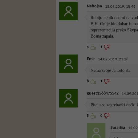
Nebojsa
15.09.2019. 18:46
Robiju nebih dao ni da vo
BiH. On je bio dobar futbal
reprezentaciju preko Skypa 
Bosna zapala.
4
1
Emir
14.09.2019. 21:28
Nema svoje Ja...eto sta
8
1
guest1568475542
14.09.201
Pitaju se zagrebaćki dećki 
5
0
Sarajlija
15.09