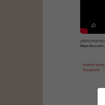
(DEPO PORTAL/
Depo.ba
pratite
#robert pros
#nogomet