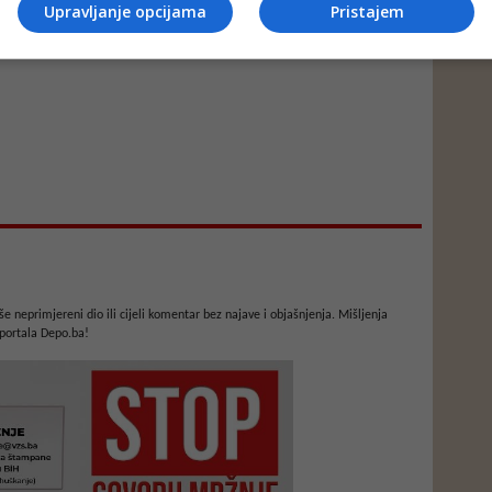
Upravljanje opcijama
Pristajem
e neprimjereni dio ili cijeli komentar bez najave i objašnjenja. Mišljenja
portala Depo.ba!