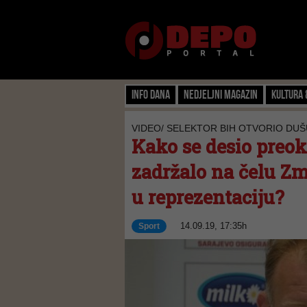
Info dana
Nedjeljni magazin
Kultura 
VIDEO/ SELEKTOR BIH OTVORIO DUŠ
Kako se desio preokr
zadržalo na čelu Zma
u reprezentaciju?
14.09.19, 17:35h
Sport