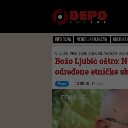
Info dana
Nedjeljni magazin
Kultura 
VIDEO/ PREDSJEDNIK GLAVNOG VIJE
Božo Ljubić oštro: N
određene etničke s
10.09.19, 14:53h
Front