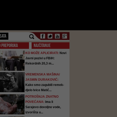
SATA
O PREPORUKA
NAJČITANIJE
KO MOŽE APLICIRATI:
Novi
Javni pozivi u FBiH:
Rekordnih 20,3 m...
VREMENSKA MAŠINA/
JASMIN DURAKOVIĆ:
Kako smo zagubili remek-
djelo Ivice Matić...
POTROŠNJA ZNATNO
POVEĆANA:
Ima li
Sarajevo dovoljno vode,
izvorišta u...