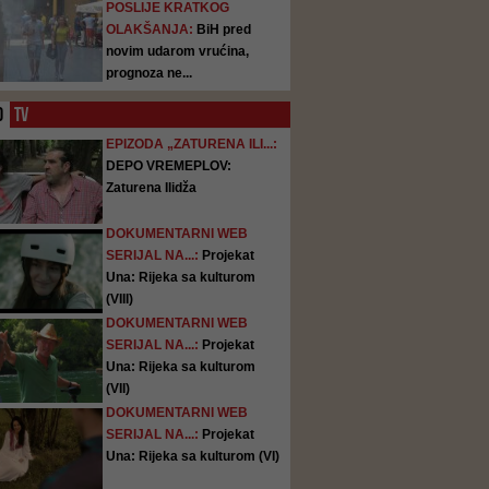
POSLIJE KRATKOG
OLAKŠANJA:
BiH pred
novim udarom vrućina,
prognoza ne...
O
TV
EPIZODA „ZATURENA ILI...:
DEPO VREMEPLOV:
Zaturena Ilidža
DOKUMENTARNI WEB
SERIJAL NA...:
Projekat
Una: Rijeka sa kulturom
(VIII)
DOKUMENTARNI WEB
SERIJAL NA...:
Projekat
Una: Rijeka sa kulturom
(VII)
DOKUMENTARNI WEB
SERIJAL NA...:
Projekat
Una: Rijeka sa kulturom (VI)