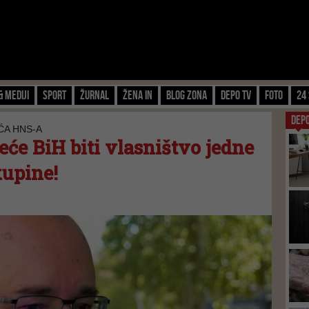
& Mediji
Sport
Žurnal
Žena IN
Blog zona
Depo TV
FOTO
24 
DEP
ĆA HNS-A
eće BiH biti vlasništvo jedne
kupine!