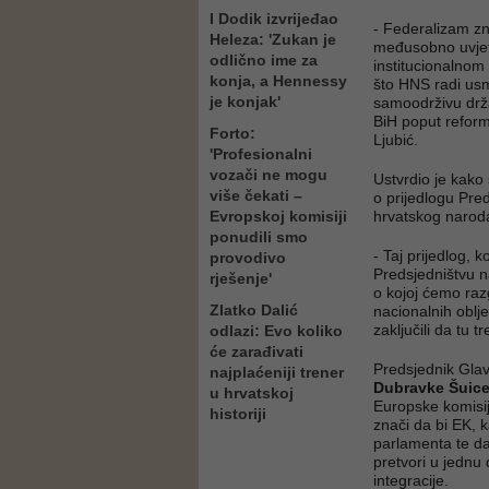
I Dodik izvrijeđao
- Federalizam zn
Heleza: 'Zukan je
međusobno uvjetu
odlično ime za
institucionalnom
konja, a Hennessy
što HNS radi usm
je konjak'
samoodrživu drža
BiH poput reformi
Forto:
Ljubić.
'Profesionalni
vozači ne mogu
Ustvrdio je kako
više čekati –
o prijedlogu Pre
Evropskoj komisiji
hrvatskog naroda
ponudili smo
- Taj prijedlog, 
provodivo
Predsjedništvu n
rješenje'
o kojoj ćemo raz
Zlatko Dalić
nacionalnih oblj
zaključili da tu t
odlazi: Evo koliko
će zarađivati
Predsjednik Glav
najplaćeniji trener
Dubravke Šuic
u hrvatskoj
Europske komisij
historiji
znači da bi EK, 
parlamenta te da
pretvori u jednu
integracije.