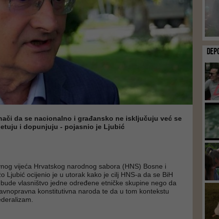
DEP
nači da se nacionalno i građansko ne isključuju već se
tuju i dopunjuju - pojasnio je Ljubić
vnog vijeća Hrvatskog narodnog sabora (HNS) Bosne i
 Ljubić ocijenio je u utorak kako je cilj HNS-a da se BiH
 bude vlasništvo jedne određene etničke skupine nego da
ravnopravna konstitutivna naroda te da u tom kontekstu
deralizam.