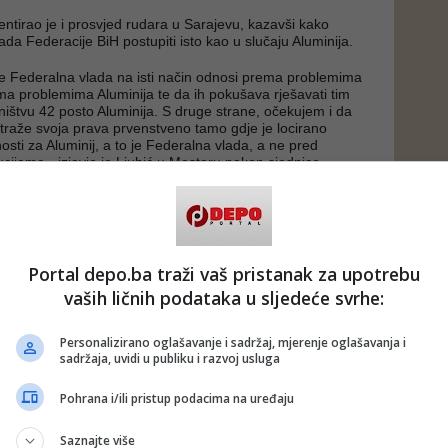
ntirao je i prosvjed rudara u Sarajevu, kazavši kako
da Federacije BiH postupiti isto kao u slučaju Aluminija.
e Federalna vlada na isti način odnosi prema problemima
ma problemima Aluminija te da ih pokušava rješavati tim
sništvu 42 posto Aluminija. S druge strane, očekujem i da
a traže svoja prava prvenstveno tamo gdje je locirano
sti za Aluminij, a to je Federalna vlada, a ne pred
ucijama - izjavio je Ljubić u Mostaru nakon sjednice
HNS-a
 putem društvenih mreža
Twitter
i
Facebook
Portal depo.ba traži vaš pristanak za upotrebu
vaših ličnih podataka u sljedeće svrhe:
#federalizam
#HNS
Personalizirano oglašavanje i sadržaj, mjerenje oglašavanja i
sadržaja, uvidi u publiku i razvoj usluga
Pohrana i/ili pristup podacima na uređaju
Saznajte više