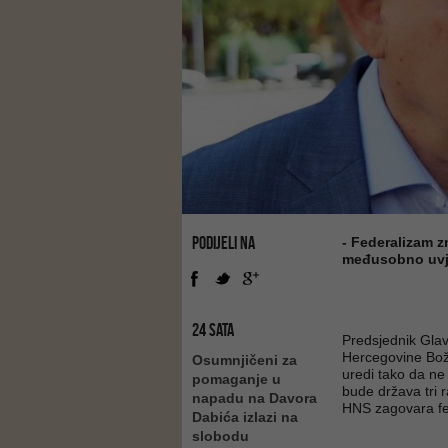
PODIJELI NA
- Federalizam z
međusobno uvje
24 SATA
Predsjednik Gla
Hercegovine Božo
Osumnjičeni za
uredi tako da ne
pomaganje u
bude država tri 
napadu na Davora
HNS zagovara fe
Dabića izlazi na
slobodu