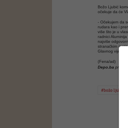
Božo Ljubić kome
očekuje da će Vla
- Očekujem da s
rudara kao i pre
više što je u vla
radnici Aluminij
najviše odgovorno
stranačkim instit
Glavnog vijeća 
(Fena/ad)
Depo.ba
pratite
#božo ljubić