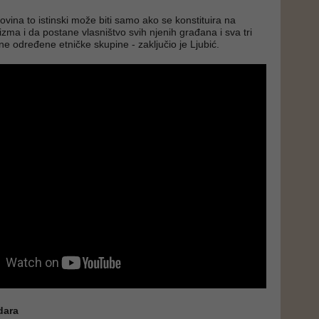
ovina to istinski može biti samo ako se konstituira na
zma i da postane vlasništvo svih njenih građana i sva tri
ne određene etničke skupine - zaključio je Ljubić.
dara