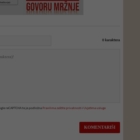
0
karaktera
oogle reCAPTCHA te je podložna
Pravilima zaštite privatnosti
i
Uvjetima usluge