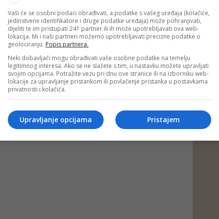
Vaši će se osobni podaci obrađivati, a podatke s vašeg uređaja (kolačiće,
jedinstvene identifikatore i druge podatke uređaja) može pohranjivati,
dijeliti te im pristupati 241 partner ili ih može upotrebljavati ova web-
lokacija. Mi i naši partneri možemo upotrebljavati precizne podatke o
geolociranju.
Popis partnera.
Neki dobavljači mogu obrađivati vaše osobne podatke na temelju
legitimnog interesa. Ako se ne slažete s tim, u nastavku možete upravljati
svojim opcijama. Potražite vezu pri dnu ove stranice ili na izborniku web-
lokacije za upravljanje pristankom ili povlačenje pristanka u postavkama
privatnosti i kolačića.
Upravljanje opcijama
Pristajem