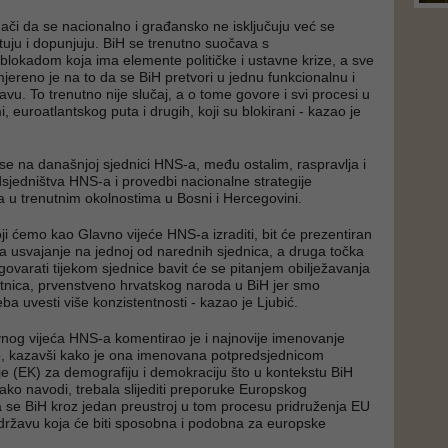
ači da se nacionalno i građansko ne isključuju već se
ju i dopunjuju. BiH se trenutno suočava s
 blokadom koja ima elemente političke i ustavne krize, a sve
jereno je na to da se BiH pretvori u jednu funkcionalnu i
vu. To trenutno nije slučaj, a o tome govore i svi procesi u
, euroatlantskog puta i drugih, koji su blokirani - kazao je
 se na današnjoj sjednici HNS-a, među ostalim, raspravlja i
dsjedništva HNS-a i provedbi nacionalne strategije
 u trenutnim okolnostima u Bosni i Hercegovini.
koji ćemo kao Glavno vijeće HNS-a izraditi, bit će prezentiran
a usvajanje na jednoj od narednih sjednica, a druga točka
govarati tijekom sjednice bavit će se pitanjem obilježavanja
etnica, prvenstveno hrvatskog naroda u BiH jer smo
reba uvesti više konzistentnosti - kazao je Ljubić.
nog vijeća HNS-a komentirao je i najnovije imenovanje
e
, kazavši kako je ona imenovana potpredsjednicom
e (EK) za demografiju i demokraciju što u kontekstu BiH
kako navodi, trebala slijediti preporuke Europskog
 se BiH kroz jedan preustroj u tom procesu pridruženja EU
 državu koja će biti sposobna i podobna za europske