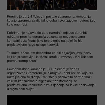
Poručio je da BH Telecom postaje savremena kompanija
koja je spremna za digitalno doba i sve izazove i potencijale
koje ono nosi.
Kahriman je najavio da će u narednih mjesec dana biti
održana pres-konferencija vezana za novoosnovanu
kompaniju za finansijske tehnologije na kojoj će biti
predstavljene nove usluge i servisi.
Također, početkom decembra će biti objavljen javni poziv
koji će predstavljati inicijalni korak u otvaranju BH Telecom
prema startup sceni.
Povodom dana kompanije, BH Telecom je danas
organizovao i konferenciju "Sarajevo TechLab" na kojoj su
razmijenjena mišljenja i iskustva s poslovnim partnerima i
velikim korisnicima o digitalnoj transformaciji, te
predstavljena konkretna biznis rješenja za lakše poslovanje
u digitalnom svijetu.