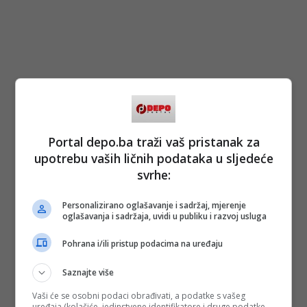
Portal depo.ba traži vaš pristanak za
upotrebu vaših ličnih podataka u sljedeće
svrhe:
Personalizirano oglašavanje i sadržaj, mjerenje
oglašavanja i sadržaja, uvidi u publiku i razvoj usluga
Pohrana i/ili pristup podacima na uređaju
Saznajte više
Vaši će se osobni podaci obrađivati, a podatke s vašeg
uređaja (kolačiće, jedinstvene identifikatore i druge podatke