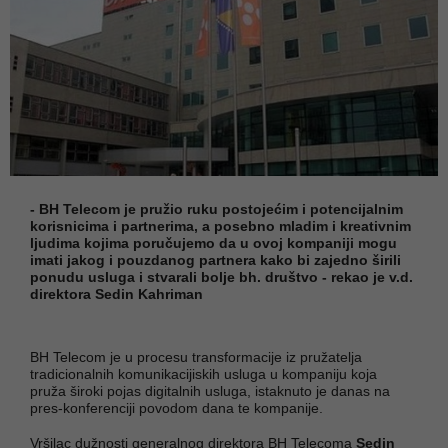
- BH Telecom je pružio ruku postojećim i potencijalnim
korisnicima i partnerima, a posebno mladim i kreativnim
ljudima kojima poručujemo da u ovoj kompaniji mogu
imati jakog i pouzdanog partnera kako bi zajedno širili
ponudu usluga i stvarali bolje bh. društvo - rekao je v.d.
direktora Sedin Kahriman
BH Telecom je u procesu transformacije iz pružatelja
tradicionalnih komunikacijiskih usluga u kompaniju koja
pruža široki pojas digitalnih usluga, istaknuto je danas na
pres-konferenciji povodom dana te kompanije.
Vršilac dužnosti generalnog direktora BH Telecoma
Sedin