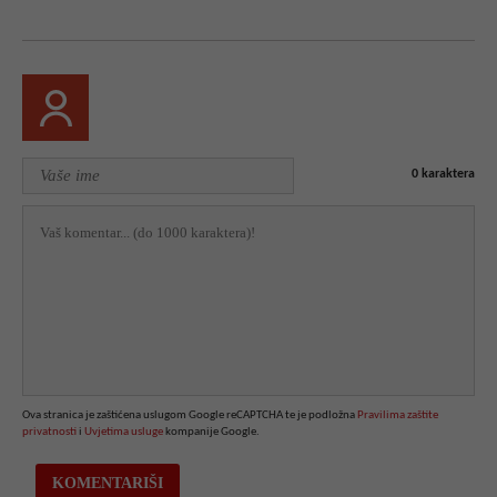
0
karaktera
Ova stranica je zaštićena uslugom Google reCAPTCHA te je podložna
Pravilima zaštite
privatnosti
i
Uvjetima usluge
kompanije Google.