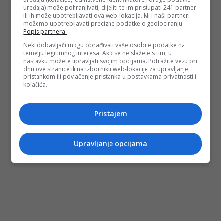
uređaja) može pohranjivati, dijeliti te im pristupati 241 partner
ili ih može upotrebljavati ova web-lokacija. Mi i naši partneri
možemo upotrebljavati precizne podatke o geolociranju.
Popis partnera.
Neki dobavljači mogu obrađivati vaše osobne podatke na
temelju legitimnog interesa. Ako se ne slažete s tim, u
nastavku možete upravljati svojim opcijama. Potražite vezu pri
dnu ove stranice ili na izborniku web-lokacije za upravljanje
pristankom ili povlačenje pristanka u postavkama privatnosti i
kolačića.
Pristajem
Upravljanje opcijama