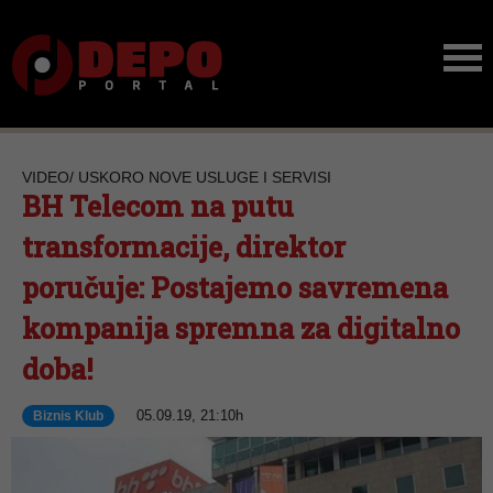
VIDEO/ USKORO NOVE USLUGE I SERVISI
BH Telecom na putu
transformacije, direktor
poručuje: Postajemo savremena
kompanija spremna za digitalno
doba!
05.09.19, 21:10h
Biznis Klub