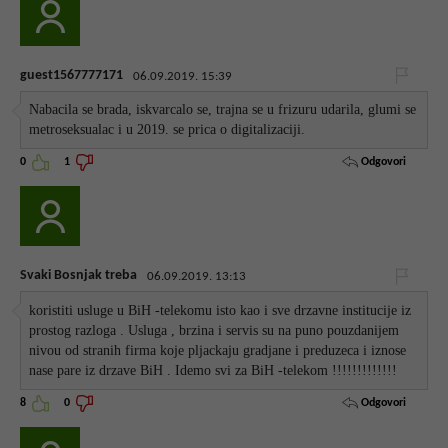
guest1567777171
06.09.2019. 15:39
Nabacila se brada, iskvarcalo se, trajna se u frizuru udarila, glumi se
metroseksualac i u 2019. se prica o digitalizaciji.
Odgovori
0
1
Svaki Bosnjak treba
06.09.2019. 13:13
koristiti usluge u BiH -telekomu isto kao i sve drzavne institucije iz
prostog razloga . Usluga , brzina i servis su na puno pouzdanijem
nivou od stranih firma koje pljackaju gradjane i preduzeca i iznose
nase pare iz drzave BiH . Idemo svi za BiH -telekom !!!!!!!!!!!!!
Odgovori
8
0