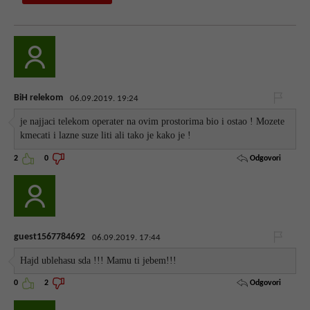
BiH relekom
06.09.2019. 19:24
je najjaci telekom operater na ovim prostorima bio i ostao ! Mozete
kmecati i lazne suze liti ali tako je kako je !
Odgovori
2
0
guest1567784692
06.09.2019. 17:44
Hajd ublehasu sda !!! Mamu ti jebem!!!
Odgovori
0
2