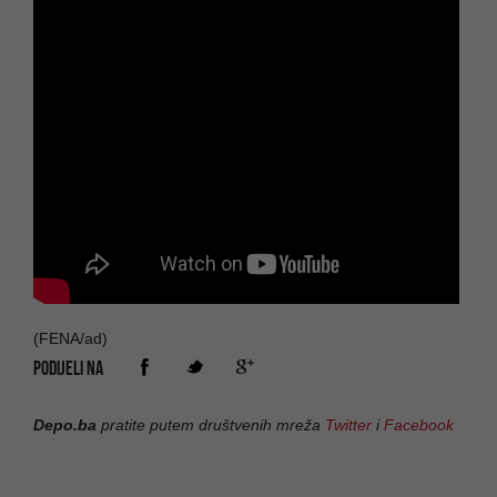
(FENA/ad)
PODIJELI NA
Depo.ba
pratite putem društvenih mreža
Twitter
i
Facebook