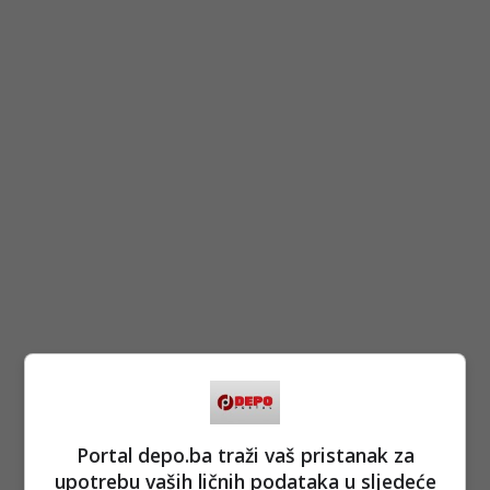
Portal depo.ba traži vaš pristanak za
upotrebu vaših ličnih podataka u sljedeće