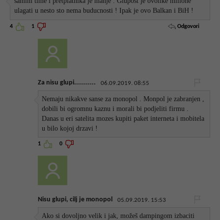
samim time i pretplatnika je manje . Glupost je ovolike milione
ulagati u nesto sto nema buducnosti ! Ipak je ovo Balkan i BiH !
Odgovori
4
1
Za nisu glupi...........
06.09.2019. 08:55
Nemaju nikakve sanse za monopol . Monpol je zabranjen ,
dobili bi ogromnu kaznu i morali bi podjeliti firmu .
Danas u eri satelita mozes kupiti paket interneta i mobitela
u bilo kojoj drzavi !
1
0
Nisu glupi, cilj je monopol
05.09.2019. 15:53
Ako si dovoljno velik i jak, možeš dampingom izbaciti