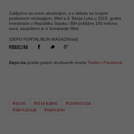
Zaključno sa ovom akvizicijom, a u skladu sa svojom
poslovnom strategijom, Mtel a.d. Banja Luka u 2019. godini
investiraće u Republiku Srpsku i BiH približno 150 miliona
eura, saopšteno je iz kompanije Mtel.
(DEPO PORTAL/BLIN MAGAZIN/ad)
PODIJELI NA
Depo.ba
pratite putem društvenih mreža
Twitter
i
Facebook
#mtel
#elta kabel
#investicija
#akvizicija
#operater