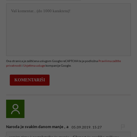
Ova stranica je zaštićena uslugom Google reCAPTCHA te je podložna
Pravilima zaštite
privatnosti
i
Uvjetima usluge
kompanije Google.
Naroda je svakim danom manje , a
05.09.2019. 15:27