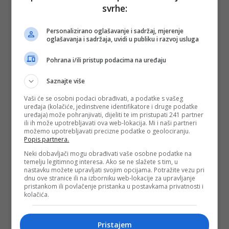
svrhe:
Personalizirano oglašavanje i sadržaj, mjerenje
oglašavanja i sadržaja, uvidi u publiku i razvoj usluga
Pohrana i/ili pristup podacima na uređaju
Saznajte više
Vaši će se osobni podaci obrađivati, a podatke s vašeg
uređaja (kolačiće, jedinstvene identifikatore i druge podatke
uređaja) može pohranjivati, dijeliti te im pristupati 241 partner
ili ih može upotrebljavati ova web-lokacija. Mi i naši partneri
možemo upotrebljavati precizne podatke o geolociranju.
Popis partnera.
Neki dobavljači mogu obrađivati vaše osobne podatke na
temelju legitimnog interesa. Ako se ne slažete s tim, u
nastavku možete upravljati svojim opcijama. Potražite vezu pri
dnu ove stranice ili na izborniku web-lokacije za upravljanje
pristankom ili povlačenje pristanka u postavkama privatnosti i
kolačića.
Pristajem