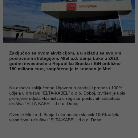
Zaključno sa ovom akvizicijom, a u skladu sa svojom
poslovnom strategijom, Mtel a.d. Banja Luka u 2019.
godini investiraće u Republiku Srpsku i BiH približno
150 miliona eura, saopšteno je iz kompanije Mtel
Na osnovu zaključenog Ugovora o prodaji i prenosu 100%
udjela u društvu “ELTA-KABEL" d.o.o. Doboj, izvršen je upis
promjene udjela vlasništva u registar poslovnih subjekata
društva “ELTA-KABEL" d.o.o. Doboj.
Ovim je Mtel a.d. Banja Luka postao vlasnik 100% udjela
vlasništva u društvu “ELTA-KABEL" d.o.o. Doboj.