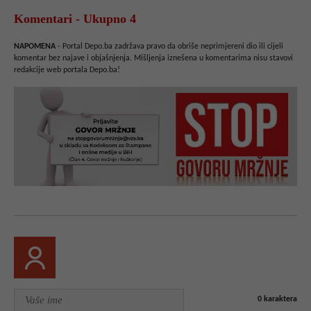
Komentari - Ukupno 4
NAPOMENA
- Portal Depo.ba zadržava pravo da obriše neprimjereni dio ili cijeli
komentar bez najave i objašnjenja. Mišljenja iznešena u komentarima nisu stavovi
redakcije web portala Depo.ba!
0
karaktera