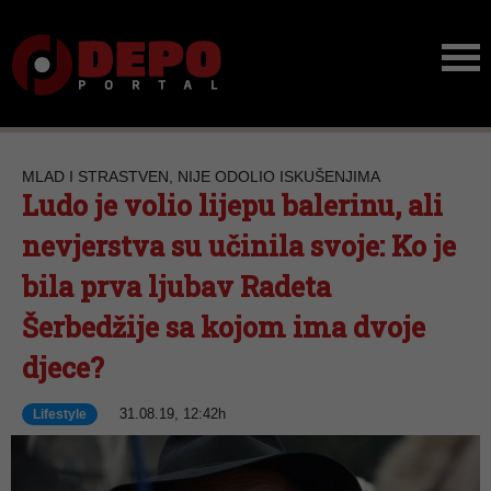
MLAD I STRASTVEN, NIJE ODOLIO ISKUŠENJIMA
Ludo je volio lijepu balerinu, ali
nevjerstva su učinila svoje: Ko je
bila prva ljubav Radeta
Šerbedžije sa kojom ima dvoje
djece?
31.08.19, 12:42h
Lifestyle