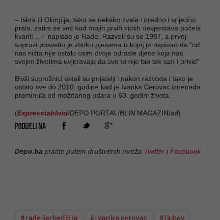
– Iskra ili Olimpija, tako se nekako zvala i uredno i vrijedno
prala, zatim se već kod mojih prvih sitnih nevjerstava počela
kvariti… – napisao je Rade. Razveli su se 1987, a prvoj
supruzi posvetio je zbirku pjesama u kojoj je napisao da “od
nas ništa nije ostalo osim dvoje odrasle djece koja nas
svojim životima uvjeravaju da sve to nije bio tek san i privid”.
Bivši supružnici ostali su prijatelji i nakon razvoda i tako je
ostalo sve do 2010. godine kad je Ivanka Cerovac iznenada
preminula od moždanog udara u 63. godini života.
(
Expresstabloid
/DEPO PORTAL/BLIN MAGAZIN/ad)
PODIJELI NA
Depo.ba
pratite putem društvenih mreža
Twitter
i
Facebook
#rade šerbedžija
#ivanka cerovac
#ljubav