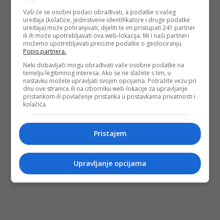
Vaši će se osobni podaci obrađivati, a podatke s vašeg
uređaja (kolačiće, jedinstvene identifikatore i druge podatke
uređaja) može pohranjivati, dijeliti te im pristupati 241 partner
ili ih može upotrebljavati ova web-lokacija. Mi i naši partneri
možemo upotrebljavati precizne podatke o geolociranju.
Popis partnera.
Neki dobavljači mogu obrađivati vaše osobne podatke na
temelju legitimnog interesa. Ako se ne slažete s tim, u
nastavku možete upravljati svojim opcijama. Potražite vezu pri
dnu ove stranice ili na izborniku web-lokacije za upravljanje
pristankom ili povlačenje pristanka u postavkama privatnosti i
kolačića.
Pristajem
Upravljanje opcijama