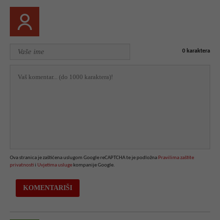
0
karaktera
Ova stranica je zaštićena uslugom Google reCAPTCHA te je podložna
Pravilima zaštite
privatnosti
i
Uvjetima usluge
kompanije Google.