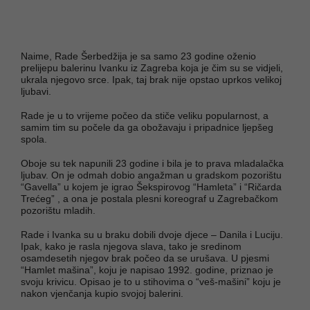
Naime, Rade Šerbedžija je sa samo 23 godine oženio
prelijepu balerinu Ivanku iz Zagreba koja je čim su se vidjeli,
ukrala njegovo srce. Ipak, taj brak nije opstao uprkos velikoj
ljubavi.
Rade je u to vrijeme počeo da stiče veliku popularnost, a
samim tim su počele da ga obožavaju i pripadnice ljepšeg
spola.
Oboje su tek napunili 23 godine i bila je to prava mladalačka
ljubav. On je odmah dobio angažman u gradskom pozorištu
“Gavella” u kojem je igrao Šekspirovog “Hamleta” i “Ričarda
Trećeg” , a ona je postala plesni koreograf u Zagrebačkom
pozorištu mladih.
Rade i Ivanka su u braku dobili dvoje djece – Danila i Luciju.
Ipak, kako je rasla njegova slava, tako je sredinom
osamdesetih njegov brak počeo da se urušava. U pjesmi
“Hamlet mašina”, koju je napisao 1992. godine, priznao je
svoju krivicu. Opisao je to u stihovima o “veš-mašini” koju je
nakon vjenčanja kupio svojoj balerini.