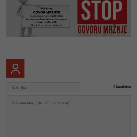
0
karaktera