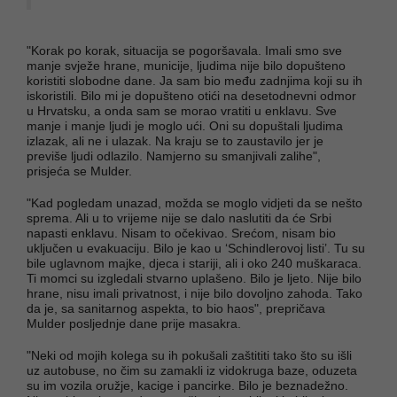
"Korak po korak, situacija se pogoršavala. Imali smo sve
manje svježe hrane, municije, ljudima nije bilo dopušteno
koristiti slobodne dane. Ja sam bio među zadnjima koji su ih
iskoristili. Bilo mi je dopušteno otići na desetodnevni odmor
u Hrvatsku, a onda sam se morao vratiti u enklavu. Sve
manje i manje ljudi je moglo ući. Oni su dopuštali ljudima
izlazak, ali ne i ulazak. Na kraju se to zaustavilo jer je
previše ljudi odlazilo. Namjerno su smanjivali zalihe",
prisjeća se Mulder.
"Kad pogledam unazad, možda se moglo vidjeti da se nešto
sprema. Ali u to vrijeme nije se dalo naslutiti da će Srbi
napasti enklavu. Nisam to očekivao. Srećom, nisam bio
uključen u evakuaciju. Bilo je kao u ‘Schindlerovoj listi’. Tu su
bile uglavnom majke, djeca i stariji, ali i oko 240 muškaraca.
Ti momci su izgledali stvarno uplašeno. Bilo je ljeto. Nije bilo
hrane, nisu imali privatnost, i nije bilo dovoljno zahoda. Tako
da je, sa sanitarnog aspekta, to bio haos", prepričava
Mulder posljednje dane prije masakra.
"Neki od mojih kolega su ih pokušali zaštititi tako što su išli
uz autobuse, no čim su zamakli iz vidokruga baze, oduzeta
su im vozila oružje, kacige i pancirke. Bilo je beznadežno.