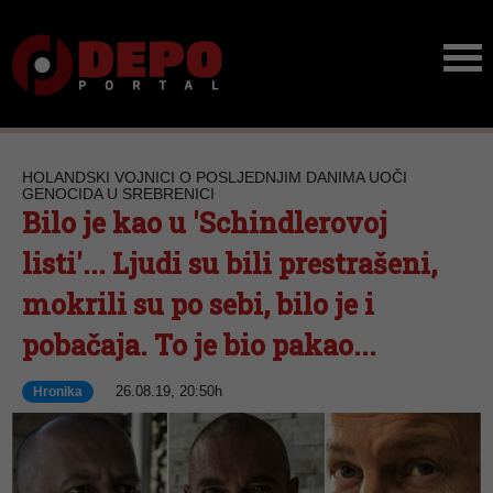
HOLANDSKI VOJNICI O POSLJEDNJIM DANIMA UOČI
GENOCIDA U SREBRENICI
Bilo je kao u 'Schindlerovoj
listi'... Ljudi su bili prestrašeni,
mokrili su po sebi, bilo je i
pobačaja. To je bio pakao...
26.08.19, 20:50h
Hronika