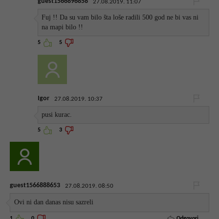
guest1566896858
27.08.2019. 11:07
Fuj !! Da su vam bilo šta loše radili 500 god ne bi vas ni
na mapi bilo !!
5
5
Igor
27.08.2019. 10:37
pusi kurac.
5
3
guest1566888653
27.08.2019. 08:50
Ovi ni dan danas nisu sazreli
Odgovori
1
0