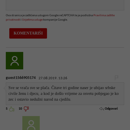
Ova stranica je zaštićena uslugom Google reCAPTCHA te je podložna
Pravilima zaštite
privatnosti
i
Uvjetima usluge
kompanije Google.
guest1566905174
27.08.2019. 13:26
Sve se vrača sve se plača. Čitave tri godine naser je ubijao srbske
civile ženu i djecu, a kod je došlo vrijeme za osvetu pobjegao je ko
zec i ostavio nedužni narod na cjedilu.
Odgovori
5
10