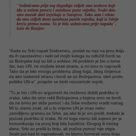
"Sedmicama prije tog događaja vidjeli smo tenkove koji
idu u našem pravcu i autobuse pune vojnika. Svaki dan
smo morali slati izvještaje u Sarajevo. Tako sam i rekao
da smo vidjeli deset autobusa punih vojnika, koji iz Srbije
kreću prema nama. To je bilo sedmicama prije napada",
kaže de Bruijne
"Kada su Srbi napali Srebrenicu, poslali su nas na prvu liniju
da ih zaustavimo i neki od mojih kolega su odlučili boriti se
uz Bošnjake koji su bili u enklavi. Ali problem je bio u tome
što, kao UN, ne možete birati strane, a mi smo to napravili.
Tako da je bilo mnogo problema zbog toga, zbog činjenice
da ako izabereš stranu i boriš se sa Bošnjacima, ideš protiv
politike UN-a", prisjetio se bivši nizozemski vojnik.
"Tu je bio i UN-ov argument da možemo dobiti podršku iz
zraka, tako da smo rekli Bošnjacima s kojima smo se borili,
da ne brinu jer stiže pomoć i da Srbe možemo vratiti natrag.
Mi to nismo znali, ali u to vrijeme UN je imao neku
zamišljenu granicu za Srbe, pa ako bi je oni prešli, trebalo je
pozvati podršku iz zraka. Ali mi toga nismo bili svjesni jer je
komunikacija na prvoj liniji bila haotična. Drugog ili trećeg
dana, Srbi su prešli tu liniju, ali zračna pomoć nije stigla.
Svaki put kad bi napredovali, mi bismo formirali novu liniju