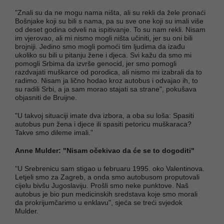
"Znali su da ne mogu nama ništa, ali su rekli da žele pronaći
Bošnjake koji su bili s nama, pa su sve one koji su imali više
od deset godina odveli na ispitivanje. To su nam rekli. Nisam
im vjerovao, ali mi nismo mogli ništa učiniti, jer su oni bili
brojniji. Jedino smo mogli pomoći tim ljudima da izađu
ukoliko su bili u pitanju žene i djeca. Svi kažu da smo mi
pomogli Srbima da izvrše genocid, jer smo pomogli
razdvajati muškarce od porodica, ali nismo mi izabrali da to
radimo. Nisam ja lično hodao kroz autobus i odvajao ih, to
su radili Srbi, a ja sam morao stajati sa strane", pokušava
objasniti de Bruijne.
"U takvoj situaciji imate dva izbora, a oba su loša: Spasiti
autobus pun žena i djece ili spasiti petoricu muškaraca?
Takve smo dileme imali.”
Anne Mulder: "Nisam očekivao da će se to dogoditi"
"U Srebrenicu sam stigao u februaru 1995. oko Valentinova.
Letjeli smo za Zagreb, a onda smo autobusom proputovali
cijelu bivšu Jugoslaviju. Prošli smo neke punktove. Naš
autobus je bio pun medicinskih sredstava koje smo morali
da prokrijumčarimo u enklavu", sjeća se treći svjedok
Mulder.