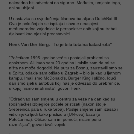
naknadno biti odvedeni na sigurno. Međutim, umjesto toga,
oni su ubijeni.
U nastavku su svjedočenja članova bataljuna DutchBat III.
Ovo je pokušaj da se ispitaju i shvate neuspjesi
međunarodne zajednice iz perspektive onih koji su trebali
djelovati kao njezini predstavnici.
Henk Van Der Berg: "To je bila totalna katastrofa"
"Početkom 1995. godine već su postojali problemi sa
opskrbom. Ali imao sam 20 godina i mislio sam da mi se
ništa ne može dogoditi. Na putu za Bosnu, zaustavili smo se
u Splitu, odakle sam otišao u Zagreb – bilo je kao u ljetnom
kampu. Imali smo McDonald's, Burger King i slično. Idući
dan smo sjeli u autobus koji nas je odvezao do Srebrenice,
u kojoj nismo imali ništa", govori Henk.
"Odrađivao sam smjenu u centru za veze na dan kad su
(bošnjačke) izbjeglice počele pristizati (nakon što je
Srebrenica pala u ruke Srba). Poslije smjene sam izašao i
vidio rijeku ljudi kako pristižu u (UN-ovu) bazu (u
Potočarima). Otišao sam im pomoći; nisam puno
razmišljao", govori bivši vojnik.