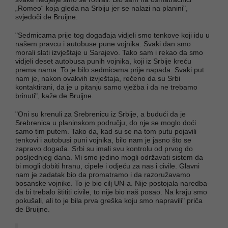
„Romeo“ koja gleda na Srbiju jer se nalazi na planini",
svjedoči de Bruijne.
"Sedmicama prije tog događaja vidjeli smo tenkove koji idu u
našem pravcu i autobuse pune vojnika. Svaki dan smo
morali slati izvještaje u Sarajevo. Tako sam i rekao da smo
vidjeli deset autobusa punih vojnika, koji iz Srbije kreću
prema nama. To je bilo sedmicama prije napada. Svaki put
nam je, nakon ovakvih izvještaja, rečeno da su Srbi
kontaktirani, da je u pitanju samo vježba i da ne trebamo
brinuti", kaže de Bruijne.
"Oni su krenuli za Srebrenicu iz Srbije, a budući da je
Srebrenica u planinskom području, do nje se moglo doći
samo tim putem. Tako da, kad su se na tom putu pojavili
tenkovi i autobusi puni vojnika, bilo nam je jasno što se
zapravo događa. Srbi su imali svu kontrolu od prvog do
posljednjeg dana. Mi smo jedino mogli održavati sistem da
bi mogli dobiti hranu, cipele i odjeću za nas i civile. Glavni
nam je zadatak bio da promatramo i da razoružavamo
bosanske vojnike. To je bio cilj UN-a. Nije postojala naredba
da bi trebalo štititi civile, to nije bio naš posao. Na kraju smo
pokušali, ali to je bila prva greška koju smo napravili" priča
de Bruijne.