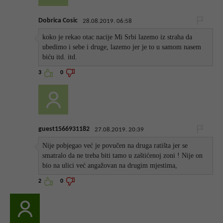
Dobrica Cosic
28.08.2019. 06:58
koko je rekao otac nacije Mi Srbi lazemo iz straha da
ubedimo i sebe i druge, lazemo jer je to u samom nasem
biću itd. itd.
3
0
guest1566931182
27.08.2019. 20:39
Nije pobjegao već je povučen na druga ratišta jer se
smatralo da ne treba biti tamo u zaštićenoj zoni ! Nije on
bio na ulici već angažovan na drugim mjestima,
2
0