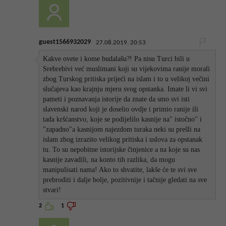
guest1566932029
27.08.2019. 20:53
Kakve ovete i kome budalašu?! Pa nisu Turci bili u
Srebrebivi već muslimani koji su vijekovima ranije morali
zbog Turskog pritiska prijeći na islam i to u velikoj večini
slučajeva kao krajnju mjeru svog opstanka. Imate li vi svi
pameti i poznavanja istorije da znate da smo svi isti
slavenski narod koji je doselio ovdje i primio ranije ili
tada kršćanstvo, koje se podijelilo kasnije na" istočno" i
"zapadno"a kasnijom najezdom turaka neki su prešli na
islam zbog izrazito velikog pritiska i uslova za opstanak
tu. To su nepobitne istorijske činjenice a na koje su nas
kasnije zavadili, na konto tih razlika, da mogu
manipulisati nama! Ako to shvatite, lakše će te svi sve
prebroditi i dalje bolje, pozitivnije i tačnije gledati na sve
stvari!
2
1