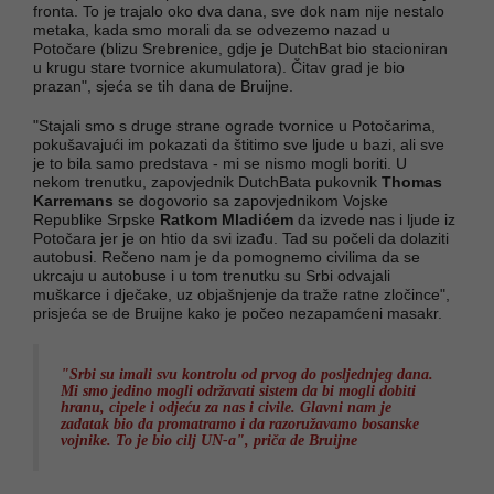
fronta. To je trajalo oko dva dana, sve dok nam nije nestalo
metaka, kada smo morali da se odvezemo nazad u
Potočare (blizu Srebrenice, gdje je DutchBat bio stacioniran
u krugu stare tvornice akumulatora). Čitav grad je bio
prazan", sjeća se tih dana de Bruijne.
"Stajali smo s druge strane ograde tvornice u Potočarima,
pokušavajući im pokazati da štitimo sve ljude u bazi, ali sve
je to bila samo predstava - mi se nismo mogli boriti. U
nekom trenutku, zapovjednik DutchBata pukovnik
Thomas
Karremans
se dogovorio sa zapovjednikom Vojske
Republike Srpske
Ratkom Mladićem
da izvede nas i ljude iz
Potočara jer je on htio da svi izađu. Tad su počeli da dolaziti
autobusi. Rečeno nam je da pomognemo civilima da se
ukrcaju u autobuse i u tom trenutku su Srbi odvajali
muškarce i dječake, uz objašnjenje da traže ratne zločince",
prisjeća se de Bruijne kako je počeo nezapamćeni masakr.
"Srbi su imali svu kontrolu od prvog do posljednjeg dana.
Mi smo jedino mogli održavati sistem da bi mogli dobiti
hranu, cipele i odjeću za nas i civile. Glavni nam je
zadatak bio da promatramo i da razoružavamo bosanske
vojnike. To je bio cilj UN-a", priča de Bruijne