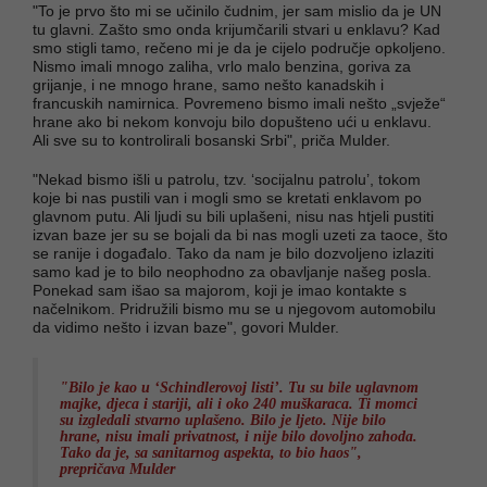
"To je prvo što mi se učinilo čudnim, jer sam mislio da je UN
tu glavni. Zašto smo onda krijumčarili stvari u enklavu? Kad
smo stigli tamo, rečeno mi je da je cijelo područje opkoljeno.
Nismo imali mnogo zaliha, vrlo malo benzina, goriva za
grijanje, i ne mnogo hrane, samo nešto kanadskih i
francuskih namirnica. Povremeno bismo imali nešto „svježe“
hrane ako bi nekom konvoju bilo dopušteno ući u enklavu.
Ali sve su to kontrolirali bosanski Srbi", priča Mulder.
"Nekad bismo išli u patrolu, tzv. ‘socijalnu patrolu’, tokom
koje bi nas pustili van i mogli smo se kretati enklavom po
glavnom putu. Ali ljudi su bili uplašeni, nisu nas htjeli pustiti
izvan baze jer su se bojali da bi nas mogli uzeti za taoce, što
se ranije i događalo. Tako da nam je bilo dozvoljeno izlaziti
samo kad je to bilo neophodno za obavljanje našeg posla.
Ponekad sam išao sa majorom, koji je imao kontakte s
načelnikom. Pridružili bismo mu se u njegovom automobilu
da vidimo nešto i izvan baze", govori Mulder.
"Bilo je kao u ‘Schindlerovoj listi’. Tu su bile uglavnom
majke, djeca i stariji, ali i oko 240 muškaraca. Ti momci
su izgledali stvarno uplašeno. Bilo je ljeto. Nije bilo
hrane, nisu imali privatnost, i nije bilo dovoljno zahoda.
Tako da je, sa sanitarnog aspekta, to bio haos",
prepričava Mulder