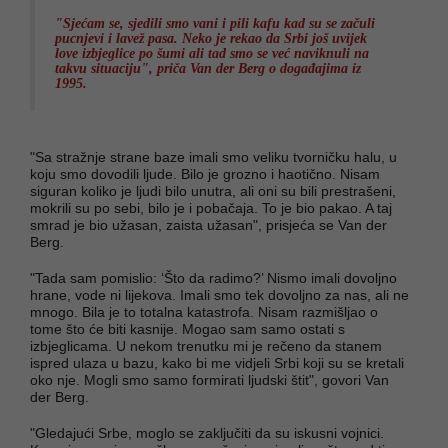
"Sjećam se, sjedili smo vani i pili kafu kad su se začuli
pucnjevi i lavež pasa. Neko je rekao da Srbi još uvijek
love izbjeglice po šumi ali tad smo se već naviknuli na
takvu situaciju", priča Van der Berg o događajima iz
1995.
"Sa stražnje strane baze imali smo veliku tvorničku halu, u
koju smo dovodili ljude. Bilo je grozno i haotično. Nisam
siguran koliko je ljudi bilo unutra, ali oni su bili prestrašeni,
mokrili su po sebi, bilo je i pobačaja. To je bio pakao. A taj
smrad je bio užasan, zaista užasan", prisjeća se Van der
Berg.
"Tada sam pomislio: ‘Što da radimo?’ Nismo imali dovoljno
hrane, vode ni lijekova. Imali smo tek dovoljno za nas, ali ne
mnogo. Bila je to totalna katastrofa. Nisam razmišljao o
tome što će biti kasnije. Mogao sam samo ostati s
izbjeglicama. U nekom trenutku mi je rečeno da stanem
ispred ulaza u bazu, kako bi me vidjeli Srbi koji su se kretali
oko nje. Mogli smo samo formirati ljudski štit", govori Van
der Berg.
"Gledajući Srbe, moglo se zaključiti da su iskusni vojnici.