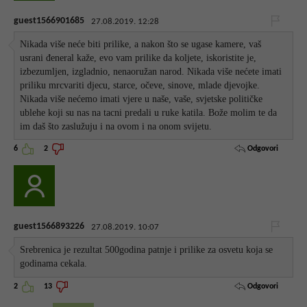
guest1566901685
27.08.2019. 12:28
Nikada više neće biti prilike, a nakon što se ugase kamere, vaš
usrani đeneral kaže, evo vam prilike da koljete, iskoristite je,
izbezumljen, izgladnio, nenaoružan narod. Nikada više nećete imati
priliku mrcvariti djecu, starce, očeve, sinove, mlade djevojke.
Nikada više nećemo imati vjere u naše, vaše, svjetske političke
ublehe koji su nas na tacni predali u ruke katila. Bože molim te da
im daš što zaslužuju i na ovom i na onom svijetu.
Odgovori
6
2
guest1566893226
27.08.2019. 10:07
Srebrenica je rezultat 500godina patnje i prilike za osvetu koja se
godinama cekala.
Odgovori
2
13