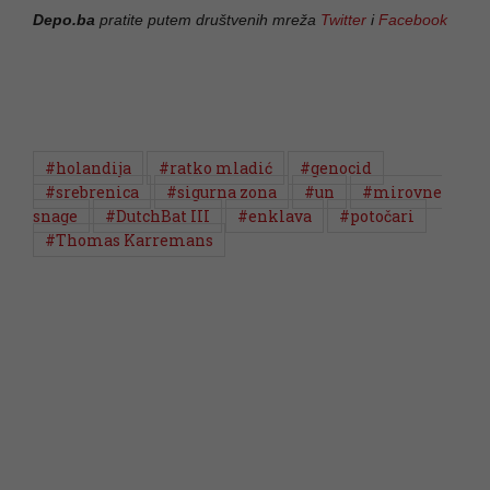
Depo.ba
pratite putem društvenih mreža
Twitter
i
Facebook
#holandija
#ratko mladić
#genocid
#srebrenica
#sigurna zona
#un
#mirovne
snage
#DutchBat III
#enklava
#potočari
#Thomas Karremans