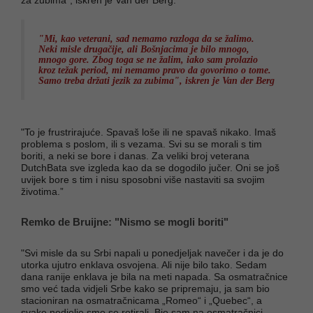
"Mi, kao veterani, sad nemamo razloga da se žalimo.
Neki misle drugačije, ali Bošnjacima je bilo mnogo,
mnogo gore. Zbog toga se ne žalim, iako sam prolazio
kroz težak period, mi nemamo pravo da govorimo o tome.
Samo treba držati jezik za zubima", iskren je Van der Berg
"To je frustrirajuće. Spavaš loše ili ne spavaš nikako. Imaš
problema s poslom, ili s vezama. Svi su se morali s tim
boriti, a neki se bore i danas. Za veliki broj veterana
DutchBata sve izgleda kao da se dogodilo jučer. Oni se još
uvijek bore s tim i nisu sposobni više nastaviti sa svojim
životima.”
Remko de Bruijne: "Nismo se mogli boriti"
"Svi misle da su Srbi napali u ponedjeljak navečer i da je do
utorka ujutro enklava osvojena. Ali nije bilo tako. Sedam
dana ranije enklava je bila na meti napada. Sa osmatračnice
smo već tada vidjeli Srbe kako se pripremaju, ja sam bio
stacioniran na osmatračnicama „Romeo“ i „Quebec“, a
svake nedjelje smo se rotirali. Bio sam na osmatračnici