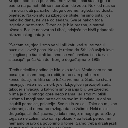
Krupni momci sa puškama, noževima; imali su što god ti
padne na pamet. Bili su naoružani do zuba. Neki od nas su
im morali dati pancirke i drugu opremu, izgledali su doista
prijeteće. Nakon što su izbjeglice otišle, mi smo ostali još
nekoliko dana, ne više od sedam. Sve je nakon toga
izgledalo nestvarno. Tvornica je bila prazna, a smrad
užasan. Bilo je nestvarno i tiho", prisjeća se bivši pripadnik
nizozemskog bataljuna.
"Sjećam se, sjedili smo vani i pili kafu kad su se začuli
pucnjevi i lavež pasa. Neko je rekao da Srbi još uvijek love
izbjeglice po šumi ali tad smo se već naviknuli na takvu
situaciju", priča Van der Berg o događajima iz 1995.
"Prvih nekoliko godina je bilo jako teško. Vratio sam se na
posao, a nisam mogao raditi, imao sam problem s
koncentracijom. Bila su to teška vremena. Sada se stvari
mijenjaju, više nisu crno-bijele. Izbjeglice i preživjeli sada
također shvaćaju u kakvom smo sranju bili. Svi zajedno.
Njima je bilo mnogo gore nego nama, jer smo mi otišli
kućama i mogli smo nastaviti sa svojim životima, a oni su
izgubili porodice, prijatelje. Sve su ih zaklali. Tako da mi, kao
veterani, sad nemamo razloga da se žalimo. Neki misle
drugačije, ali Bošnjacima je bilo mnogo, mnogo gore. Zbog
toga se ne žalim, iako sam prolazio kroz težak period, mi
nemamo pravo da govorimo o tome. Samo treba držati jezik
za zubima", iskren je Van der Berg.