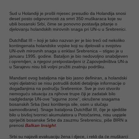
Sud u Holandiji je prošli mjesec presudio da Holandija snosi
deset posto odgovornosti za smrt 350 muškaraca koje su
ubili bosanski Srbi, čime se ponovno postavlja pitanje o
djelovanju holandskih mirovnih snaga pri UN-u u Srebrenici.
DutchBat III – koji je tako nazvan jer je bio treći od nekoliko
kontingenata holandske vojske koji su djelovali u svojstvu
UN-ovih mirovnih snaga u enklavi Srebrenica – stigao je u
januaru 1995. godine. Bataljon je bio nedovoljno snabdjeven
i opremljen, a njegovi pretpostavljeni iz Zapovjedništva UN-a
u Sarajevu nisu bili voljni pružiti znatniju podršku.
Mandant ovog bataljona nije bio jasno definiran, a holandski
vojni djelatnici se nisu potrudili dobiti detaljnije informacije o
događanjima na području Srebrenice. Sve je ovo stvorilo
nemoguću situaciju za njihove trupe čiji je zadatak bilo
nadgledanje UN-ove "sigurne zone“, okružene snagama
bosanskih Srba (bez korištenja sile, osim u slučaju
samoodbrane). Snage bataljona DutchBat III, čije je sjedište
bilo u bivšoj tvornici akumulatora u Potočarima, nisu uspjele
spriječiti bosanske Srbe da zauzmu Srebrenicu, piše BIRN a
prenosi
Balkan Insight
.
Srbi su najavili evakuaciju žena i djece, i rekli da će muškarci