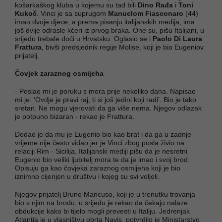
košarkaškog kluba u kojemu su tad bili
Dino Rađa
i
Toni
Kukoč
. Vinci je sa suprugom
Manuelom Fiasconaro
(44)
imao dvoje djece, a prema pisanju italijanskih medija, ima
još dvije odrasle kćeri iz prvog braka. One su, pišu Italijani, u
srijedu trebale doći u Hrvatsku. Oglasio se i
Paolo Di Laura
Frattura
, bivši predsjednik regije Molise, koji je bio Eugeniov
prijatelj.
Čovjek zaraznog osmijeha
- Poslao mi je poruku s mora prije nekoliko dana. Napisao
mi je: ‘Ovdje je pravi raj, ti si još jedini koji radi’. Bio je tako
sretan. Ne mogu vjerovati da ga više nema. Njegov odlazak
je potpuno bizaran - rekao je Frattura.
Dodao je da mu je Eugenio bio kao brat i da ga u zadnje
vrijeme nije često viđao jer je Vinci zbog posla živio na
relaciji Rim - Sicilija. Italijanski mediji pišu da je nesretni
Eugenio bio veliki ljubitelj mora te da je imao i svoj brod.
Opisuju ga kao čovjeka zaraznog osmijeha koji je bio
iznimno cijenjen u društvu i kojeg su svi voljeli.
Njegov prijatelj Bruno Mancuso, koji je u trenutku trovanja
bio s njim na brodu, u srijedu je rekao da čekaju nalaze
obdukcije kako bi tijelo mogli prevesti u Italiju. Jedrenjak
Atlantia je u vlasništvu obrta Navis, potvrdilo je Ministarstvo