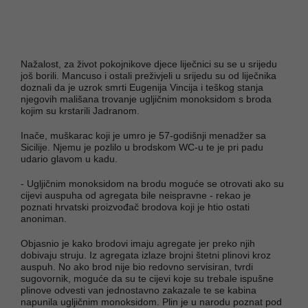
Nažalost, za život pokojnikove djece liječnici su se u srijedu
još borili. Mancuso i ostali preživjeli u srijedu su od liječnika
doznali da je uzrok smrti Eugenija Vincija i teškog stanja
njegovih mališana trovanje ugljičnim monoksidom s broda
kojim su krstarili Jadranom.
Inače, muškarac koji je umro je 57-godišnji menadžer sa
Sicilije. Njemu je pozlilo u brodskom WC-u te je pri padu
udario glavom u kadu.
- Ugljičnim monoksidom na brodu moguće se otrovati ako su
cijevi auspuha od agregata bile neispravne - rekao je
poznati hrvatski proizvođač brodova koji je htio ostati
anoniman.
Objasnio je kako brodovi imaju agregate jer preko njih
dobivaju struju. Iz agregata izlaze brojni štetni plinovi kroz
auspuh. No ako brod nije bio redovno servisiran, tvrdi
sugovornik, moguće da su te cijevi koje su trebale ispušne
plinove odvesti van jednostavno zakazale te se kabina
napunila ugljičnim monoksidom. Plin je u narodu poznat pod