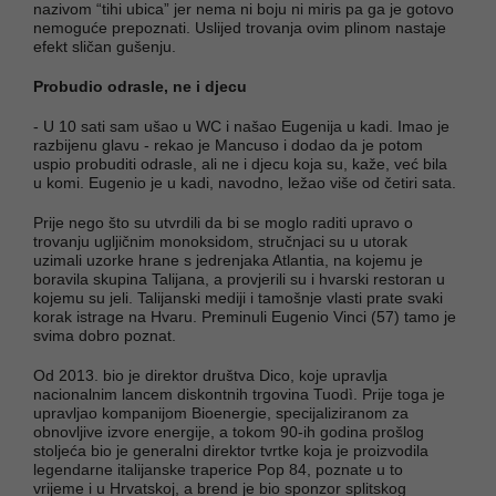
nazivom “tihi ubica” jer nema ni boju ni miris pa ga je gotovo
nemoguće prepoznati. Uslijed trovanja ovim plinom nastaje
efekt sličan gušenju.
Probudio odrasle, ne i djecu
- U 10 sati sam ušao u WC i našao Eugenija u kadi. Imao je
razbijenu glavu - rekao je Mancuso i dodao da je potom
uspio probuditi odrasle, ali ne i djecu koja su, kaže, već bila
u komi. Eugenio je u kadi, navodno, ležao više od četiri sata.
Prije nego što su utvrdili da bi se moglo raditi upravo o
trovanju ugljičnim monoksidom, stručnjaci su u utorak
uzimali uzorke hrane s jedrenjaka Atlantia, na kojemu je
boravila skupina Talijana, a provjerili su i hvarski restoran u
kojemu su jeli. Talijanski mediji i tamošnje vlasti prate svaki
korak istrage na Hvaru. Preminuli Eugenio Vinci (57) tamo je
svima dobro poznat.
Od 2013. bio je direktor društva Dico, koje upravlja
nacionalnim lancem diskontnih trgovina Tuodì. Prije toga je
upravljao kompanijom Bioenergie, specijaliziranom za
obnovljive izvore energije, a tokom 90-ih godina prošlog
stoljeća bio je generalni direktor tvrtke koja je proizvodila
legendarne italijanske traperice Pop 84, poznate u to
vrijeme i u Hrvatskoj, a brend je bio sponzor splitskog