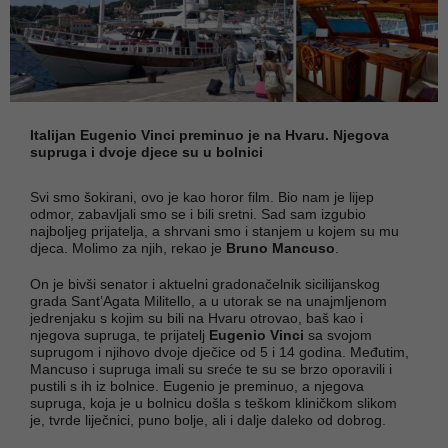
Italijan Eugenio Vinci preminuo je na Hvaru. Njegova
supruga i dvoje djece su u bolnici
Svi smo šokirani, ovo je kao horor film. Bio nam je lijep
odmor, zabavljali smo se i bili sretni. Sad sam izgubio
najboljeg prijatelja, a shrvani smo i stanjem u kojem su mu
djeca. Molimo za njih, rekao je
Bruno Mancuso
.
On je bivši senator i aktuelni gradonačelnik sicilijanskog
grada Sant’Agata Militello, a u utorak se na unajmljenom
jedrenjaku s kojim su bili na Hvaru otrovao, baš kao i
njegova supruga, te prijatelj
Eugenio Vinci
sa svojom
suprugom i njihovo dvoje dječice od 5 i 14 godina. Međutim,
Mancuso i supruga imali su sreće te su se brzo oporavili i
pustili s ih iz bolnice. Eugenio je preminuo, a njegova
supruga, koja je u bolnicu došla s teškom kliničkom slikom
je, tvrde liječnici, puno bolje, ali i dalje daleko od dobrog.