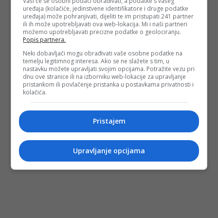
Vaši će se osobni podaci obrađivati, a podatke s vašeg
uređaja (kolačiće, jedinstvene identifikatore i druge podatke
uređaja) može pohranjivati, dijeliti te im pristupati 241 partner
ili ih može upotrebljavati ova web-lokacija. Mi i naši partneri
možemo upotrebljavati precizne podatke o geolociranju.
Popis partnera.
Neki dobavljači mogu obrađivati vaše osobne podatke na
temelju legitimnog interesa. Ako se ne slažete s tim, u
nastavku možete upravljati svojim opcijama. Potražite vezu pri
dnu ove stranice ili na izborniku web-lokacije za upravljanje
pristankom ili povlačenje pristanka u postavkama privatnosti i
kolačića.
Pristajem
Upravljanje opcijama