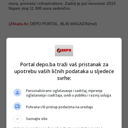
mora, prometa i infrastrukture. Zadnji je put renoviran 2015.
Najam stoji 11.900 eura sedmično.
(
24sata.hr,
DEPO PORTAL, BLIN MAGAZIN/md)
PODIJELI NA
Depo.ba
pratite putem društvenih mreža
Twitter
i
Facebook
Portal depo.ba traži vaš pristanak za
upotrebu vaših ličnih podataka u sljedeće
svrhe:
Personalizirano oglašavanje i sadržaj, mjerenje
#eugenio vinci
#ugljen-monoksid
#hvar
oglašavanja i sadržaja, uvidi u publiku i razvoj usluga
#tragedija
#Bruno Mancuso
Pohrana i/ili pristup podacima na uređaju
Saznajte više