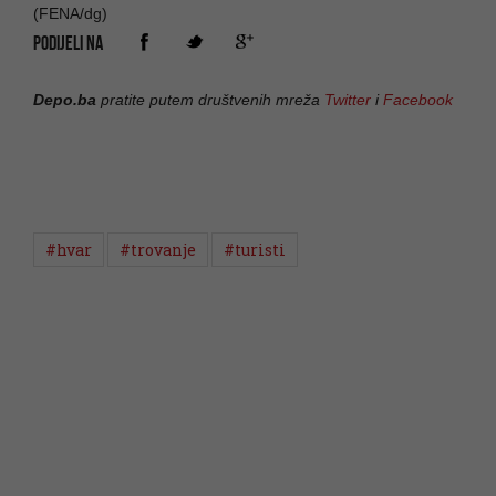
(FENA/dg)
PODIJELI NA
Depo.ba
pratite putem društvenih mreža
Twitter
i
Facebook
#hvar
#trovanje
#turisti