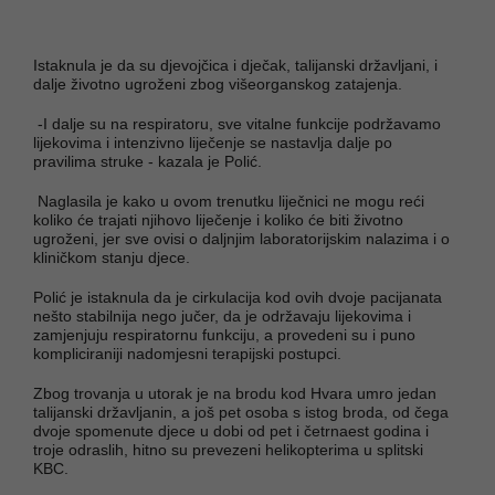
Istaknula je da su djevojčica i dječak, talijanski državljani, i
dalje životno ugroženi zbog višeorganskog zatajenja.
-I dalje su na respiratoru, sve vitalne funkcije podržavamo
lijekovima i intenzivno liječenje se nastavlja dalje po
pravilima struke - kazala je Polić.
Naglasila je kako u ovom trenutku liječnici ne mogu reći
koliko će trajati njihovo liječenje i koliko će biti životno
ugroženi, jer sve ovisi o daljnjim laboratorijskim nalazima i o
kliničkom stanju djece.
Polić je istaknula da je cirkulacija kod ovih dvoje pacijanata
nešto stabilnija nego jučer, da je održavaju lijekovima i
zamjenjuju respiratornu funkciju, a provedeni su i puno
kompliciraniji nadomjesni terapijski postupci.
Zbog trovanja u utorak je na brodu kod Hvara umro jedan
talijanski državljanin, a još pet osoba s istog broda, od čega
dvoje spomenute djece u dobi od pet i četrnaest godina i
troje odraslih, hitno su prevezeni helikopterima u splitski
KBC.