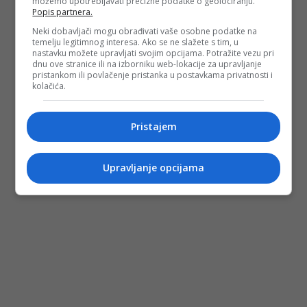
možemo upotrebljavati precizne podatke o geolociranju.
Popis partnera.
Neki dobavljači mogu obrađivati vaše osobne podatke na
temelju legitimnog interesa. Ako se ne slažete s tim, u
nastavku možete upravljati svojim opcijama. Potražite vezu pri
dnu ove stranice ili na izborniku web-lokacije za upravljanje
pristankom ili povlačenje pristanka u postavkama privatnosti i
kolačića.
Pristajem
Upravljanje opcijama