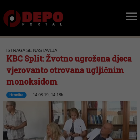
ISTRAGA SE NASTAVLJA
KBC Split: Žvotno ugrožena djeca
vjerovanto otrovana ugljičnim
monoksidom
14.08.19, 14:18h
Hronika