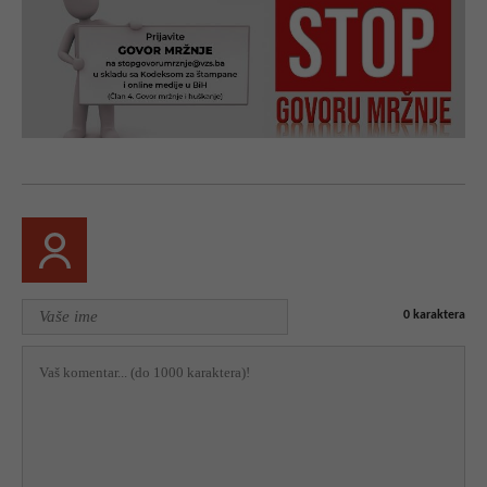
0
karaktera