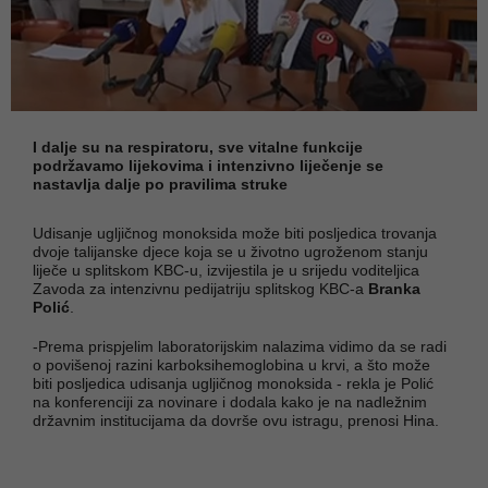
I dalje su na respiratoru, sve vitalne funkcije
podržavamo lijekovima i intenzivno liječenje se
nastavlja dalje po pravilima struke
Udisanje ugljičnog monoksida može biti posljedica trovanja
dvoje talijanske djece koja se u životno ugroženom stanju
liječe u splitskom KBC-u, izvijestila je u srijedu voditeljica
Zavoda za intenzivnu pedijatriju splitskog KBC-a
Branka
Polić
.
-Prema prispjelim laboratorijskim nalazima vidimo da se radi
o povišenoj razini karboksihemoglobina u krvi, a što može
biti posljedica udisanja ugljičnog monoksida - rekla je Polić
na konferenciji za novinare i dodala kako je na nadležnim
državnim institucijama da dovrše ovu istragu, prenosi Hina.