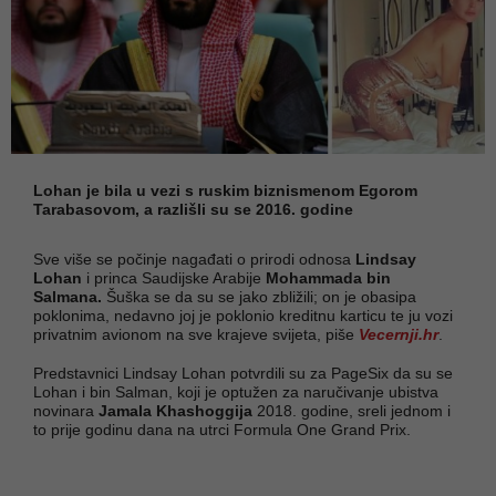
Lohan je bila u vezi s ruskim biznismenom Egorom
Tarabasovom, a razlišli su se 2016. godine
Sve više se počinje nagađati o prirodi odnosa
Lindsay
Lohan
i princa Saudijske Arabije
Mohammada bin
Salmana.
Šuška se da su se jako zbližili; on je obasipa
poklonima, nedavno joj je poklonio kreditnu karticu te ju vozi
privatnim avionom na sve krajeve svijeta, piše
Vecernji.hr
.
Predstavnici Lindsay Lohan potvrdili su za PageSix da su se
Lohan i bin Salman, koji je optužen za naručivanje ubistva
novinara
Jamala Khashoggija
2018. godine, sreli jednom i
to prije godinu dana na utrci Formula One Grand Prix.