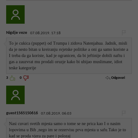
Nigdje veze
07.08.2019. 17:18
To je cukica (puppet) od Trumpa i zidova Natenjahua. Jadnik, misli
da je nesto bitan u kreiranju svjetske politike a oni ga samo koriste a
I treba da ga koriste, kad je ogranicen, da bi jeftinije dobili naftu i
gas a zauzvrat mu prodali oruzje kako bi ubijao muslimane, idiot
teske kategorije
Odgovori
3
0
guest1565150616
07.08.2019. 06:03
Nasi cuvari svetih mjesta samo o tome se ne prica kao I o nasim
lopovima u Bih ,nego im se rezervisu prva mjesta u safu.Tako je to
kad se proda vjera za pare i polozaj