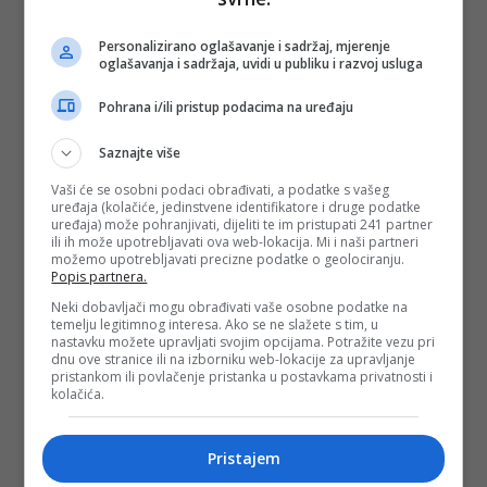
Personalizirano oglašavanje i sadržaj, mjerenje
oglašavanja i sadržaja, uvidi u publiku i razvoj usluga
Pohrana i/ili pristup podacima na uređaju
Saznajte više
Vaši će se osobni podaci obrađivati, a podatke s vašeg
uređaja (kolačiće, jedinstvene identifikatore i druge podatke
uređaja) može pohranjivati, dijeliti te im pristupati 241 partner
ili ih može upotrebljavati ova web-lokacija. Mi i naši partneri
možemo upotrebljavati precizne podatke o geolociranju.
Popis partnera.
Neki dobavljači mogu obrađivati vaše osobne podatke na
temelju legitimnog interesa. Ako se ne slažete s tim, u
nastavku možete upravljati svojim opcijama. Potražite vezu pri
dnu ove stranice ili na izborniku web-lokacije za upravljanje
pristankom ili povlačenje pristanka u postavkama privatnosti i
kolačića.
Pristajem