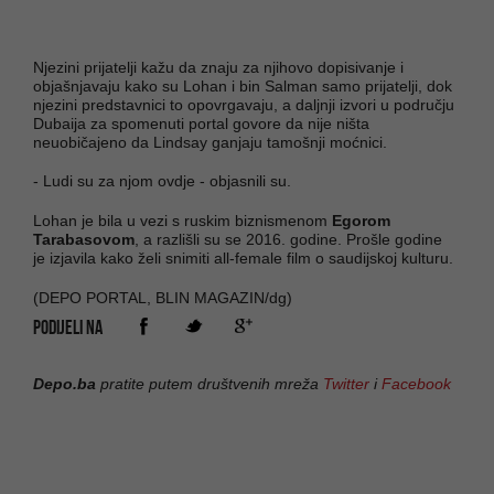
Njezini prijatelji kažu da znaju za njihovo dopisivanje i
objašnjavaju kako su Lohan i bin Salman samo prijatelji, dok
njezini predstavnici to opovrgavaju, a daljnji izvori u području
Dubaija za spomenuti portal govore da nije ništa
neuobičajeno da Lindsay ganjaju tamošnji moćnici.
- Ludi su za njom ovdje - objasnili su.
Lohan je bila u vezi s ruskim biznismenom
Egorom
Tarabasovom
, a razlišli su se 2016. godine. Prošle godine
je izjavila kako želi snimiti all-female film o saudijskoj kulturu.
(DEPO PORTAL, BLIN MAGAZIN/dg)
PODIJELI NA
Depo.ba
pratite putem društvenih mreža
Twitter
i
Facebook