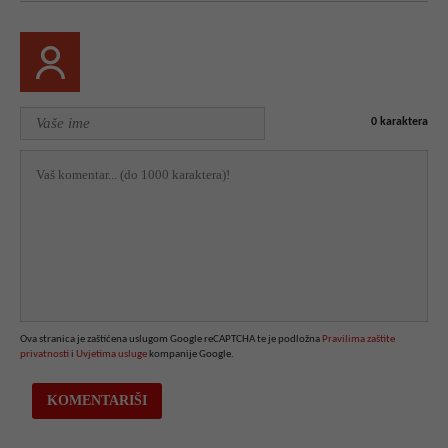
0
karaktera
Ova stranica je zaštićena uslugom Google reCAPTCHA te je podložna
Pravilima zaštite
privatnosti
i
Uvjetima usluge
kompanije Google.