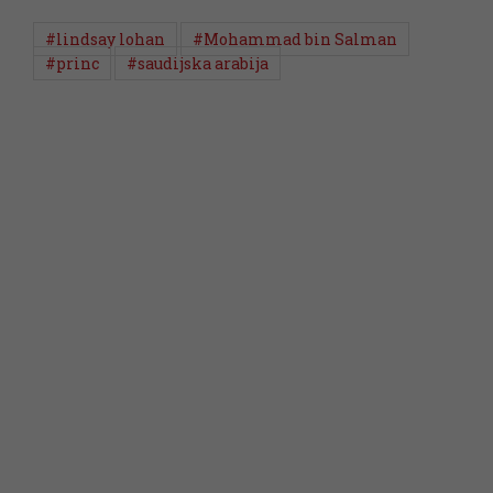
#lindsay lohan
#Mohammad bin Salman
#princ
#saudijska arabija