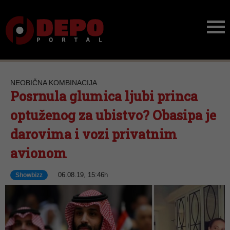
NEOBIČNA KOMBINACIJA
Posrnula glumica ljubi princa
optuženog za ubistvo? Obasipa je
darovima i vozi privatnim
avionom
06.08.19, 15:46h
Showbizz