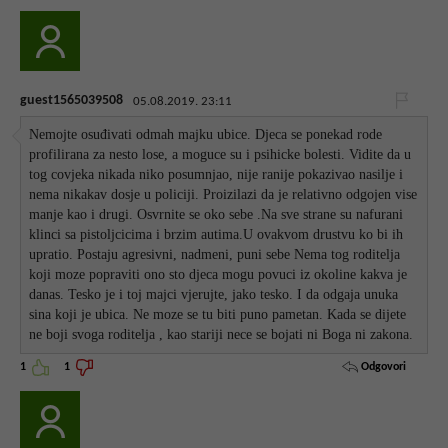
guest1565039508
05.08.2019. 23:11
Nemojte osuđivati odmah majku ubice. Djeca se ponekad rode
profilirana za nesto lose, a moguce su i psihicke bolesti. Vidite da u
tog covjeka nikada niko posumnjao, nije ranije pokazivao nasilje i
nema nikakav dosje u policiji. Proizilazi da je relativno odgojen vise
manje kao i drugi. Osvrnite se oko sebe .Na sve strane su nafurani
klinci sa pistoljcicima i brzim autima.U ovakvom drustvu ko bi ih
upratio. Postaju agresivni, nadmeni, puni sebe Nema tog roditelja
koji moze popraviti ono sto djeca mogu povuci iz okoline kakva je
danas. Tesko je i toj majci vjerujte, jako tesko. I da odgaja unuka
sina koji je ubica. Ne moze se tu biti puno pametan. Kada se dijete
ne boji svoga roditelja , kao stariji nece se bojati ni Boga ni zakona.
Odgovori
1
1