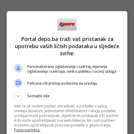
Portal depo.ba traži vaš pristanak za
upotrebu vaših ličnih podataka u sljedeće
svrhe:
Personalizirano oglašavanje i sadržaj, mjerenje
oglašavanja i sadržaja, uvidi u publiku i razvoj usluga
Pohrana i/ili pristup podacima na uređaju
Saznajte više
Vaši će se osobni podaci obrađivati, a podatke s vašeg
uređaja (kolačiće, jedinstvene identifikatore i druge podatke
uređaja) može pohranjivati, dijeliti te im pristupati 241 partner
ili ih može upotrebljavati ova web-lokacija. Mi i naši partneri
možemo upotrebljavati precizne podatke o geolociranju.
Popis partnera.