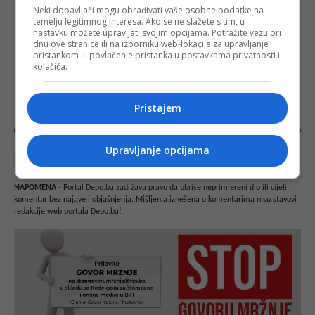
Neki dobavljači mogu obrađivati vaše osobne podatke na
temelju legitimnog interesa. Ako se ne slažete s tim, u
nastavku možete upravljati svojim opcijama. Potražite vezu pri
dnu ove stranice ili na izborniku web-lokacije za upravljanje
pristankom ili povlačenje pristanka u postavkama privatnosti i
kolačića.
Pristajem
Upravljanje opcijama
Komentari - Ukupno 14
NAPOMENA
- Portal Depo.ba zadržava pravo da obriše neprimjereni dio ili cijeli
komentar bez najave i objašnjenja. Mišljenja iznešena u komentarima nisu stavovi
redakcije web portala Depo.ba!