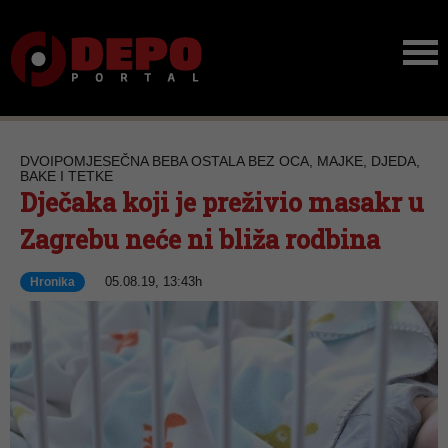
DVOIPOMJESEČNA BEBA OSTALA BEZ OCA, MAJKE, DJEDA,
BAKE I TETKE
Dječaka koji je preživio masakr u
Zagrebu neće ni bliža rodbina
05.08.19, 13:43h
Hronika