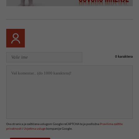
0
karaktera
Ova stranica je zaštićena uslugom Google reCAPTCHA te je podložna
Pravilima zaštite
privatnosti
i
Uvjetima usluge
kompanije Google.