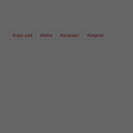
#igor nađ
#beba
#masakr
#zagreb