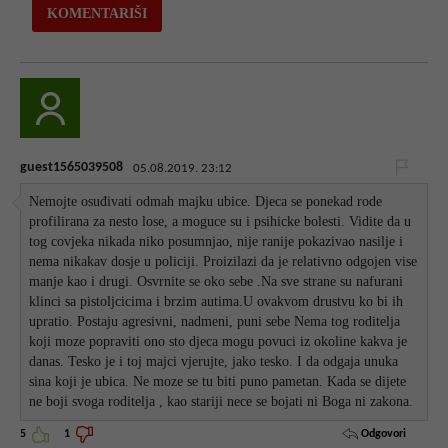
guest1565039508
05.08.2019. 23:12
Nemojte osuđivati odmah majku ubice. Djeca se ponekad rode
profilirana za nesto lose, a moguce su i psihicke bolesti. Vidite da u
tog covjeka nikada niko posumnjao, nije ranije pokazivao nasilje i
nema nikakav dosje u policiji. Proizilazi da je relativno odgojen vise
manje kao i drugi. Osvrnite se oko sebe .Na sve strane su nafurani
klinci sa pistoljcicima i brzim autima.U ovakvom drustvu ko bi ih
upratio. Postaju agresivni, nadmeni, puni sebe Nema tog roditelja
koji moze popraviti ono sto djeca mogu povuci iz okoline kakva je
danas. Tesko je i toj majci vjerujte, jako tesko. I da odgaja unuka
sina koji je ubica. Ne moze se tu biti puno pametan. Kada se dijete
ne boji svoga roditelja , kao stariji nece se bojati ni Boga ni zakona.
Odgovori
5
1