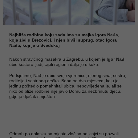
Najbliža rodbina koju sada ima su majka Igora Nađa,
koja živi u Brezovici, i njen bivši suprug, otac Igora
Nađa, koji je u Švedskoj
Nakon stravičnog masakra u Zagrebu, u kojem je
Igor Nađ
ubio šestero ljudi, cijeli region i dalje je u šoku.
Podsjetimo, Nađ je ubio svoju vjerenicu, njenog sina, sestru,
roditelje i sestrinog dečka. Beba od dva mjeseca, koju je
jedinu poštedio pomahnitali ubica, nepovrijeđena je, ali se
niko od bliže rodbine nije javio Domu za nezbrinutu djecu,
gdje je dječak smješten.
Odmah po dolasku na mjesto zločina policajci su pozvali