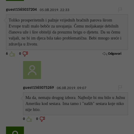
guest1565037204
05.08.2019. 22:33
Toliko prosperitetnih i pažnje vrijednih bračnih parova širom
Evrope traži malo bebče za usvajanja. Čemu moljakanje debilnih
članova uže i šire obitelji da preuzmu brigu o djetetu. Da su čemu
valjali, ne bi im djeca bila tako problematična. Bebi mnogo sreće i
zdravlja u životu.
Odgovori
6
0
guest1565075269
06.08.2019. 09:07
Ma da, nemaju drugog izbora. Najbolje bi mu bilo u Južnu
Ameriku kod sestara. Ima tamo i "naših" sestara koje niko
nije htio.
0
0