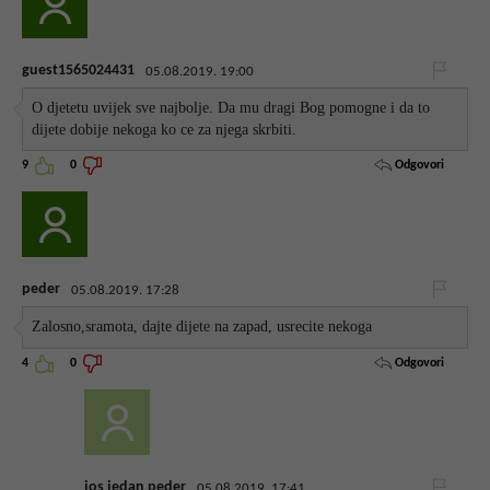
guest1565024431
05.08.2019. 19:00
O djetetu uvijek sve najbolje. Da mu dragi Bog pomogne i da to
dijete dobije nekoga ko ce za njega skrbiti.
Odgovori
9
0
peder
05.08.2019. 17:28
Zalosno,sramota, dajte dijete na zapad, usrecite nekoga
Odgovori
4
0
jos jedan peder
05.08.2019. 17:41