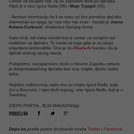
Centar za socijalni rad, čiji su zaposleni došli po dječaka.
Riječ je o sinu Igora Nađa (36) i
Maje Tojagić
(35).
- Nemam informaciju da li se neko od šire porodice dječaka
interesirao za njega, jer nas niko nije zvao - kazala je
Jasna
Kelava-Ćurković
, direktorica Dječijeg doma.
Kako tvrdi, tek treba utvrditi koji je centar za socijalni rad
nadležan za dječaka. To zavisi od toga gdje je za njega
prijavljeno prebivalište. Ona je za
24sata.hr
kazala i da je
dječak dobrog općeg stanja.
Podsjetimo, nezapamćeni zločin u Novom Zagrebu ostavio
je dvoipomjesečnog dječaka bez oca, majke, djeda i bake,
tetke...
Najbliža rodbina koju sada ima su majka Igora Nađa, koja
živi u Brezovici, i njen bivši suprug, otac Igora Nađa, koji je u
Švedskoj.
(DEPO PORTAL, BLIN MAGAZIN/dg)
PODIJELI NA
Depo.ba
pratite putem društvenih mreža
Twitter
i
Facebook