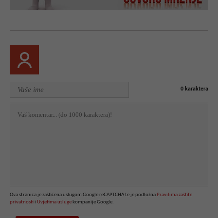
0
karaktera
Ova stranica je zaštićena uslugom Google reCAPTCHA te je podložna
Pravilima zaštite
privatnosti
i
Uvjetima usluge
kompanije Google.