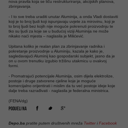
nova pravila koja se tiču restrukturiranja, akcijskih planova,
zbrinjavanja.
- I to sve treba uraditi unutar Aluminija, a onda Vladi dostaviti
koji je to broj ljudi koji ispunjavaju uvjete za mirovinu, koji je
to broj ljudi bez kojih nije moguće pokrenuti proizvodnju te
tko su ljudi za koje se u budućoj viziji Aluminija ne može
nikako naći mjesta – naglasila je Milićević.
Upitana koliko je realan plan za zbrinjavanje radnika i
pokretanje proizvodnje u Aluminiju, kazala je kako je,
sagledavajući Aluminij kao gospodarski subjekt, jasno da je
on u ovom trenutku izgubio tržišnu utakmicu u ovakvoj
formi.
- Promatrajući potencijale Aluminija, osim dijela elektrolize,
postoje i druge zatvorene cjeline koje je moguće
komercijalno orijentirati i mislim da tu već postoje ideje koje
dalje treba razrađivati - naglasila je federalna ministrica.
(FENA/dg)
PODIJELI NA
Depo.ba
pratite putem društvenih mreža
Twitter
i
Facebook