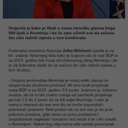
Ocijenila je kako je Vladi u ovom trenutku glavna briga
900 ljudi u Aluminiju i da će zato učiniti sve da sačuva
što više radnih mjesta u tom kombinatu
Federalna ministrica financija
Jelka Milićević
izjavila je za
bh. izdanje Večernjeg lista kako je izvjesno da će rast BDP-a
za 2019. godinu biti manji od očekivanog zbog Aluminija i da
je cilj federalne vlade da se sačuva što više radnih mjesta u
tom društvu.
- Ukupna proizvodnja Aluminija je imala veliki utjecaj na
ukupni bruto društveni proizvod. Mi smo imali projekcije
rasta BDP-a za 2019. godinu 3,6 posto. Izvjesno je, čekamo
analize, da će to biti znatno manje od zacrtanih projekcija,
pa čak 1,5 do 2 posto da će biti udjel Aluminija. I zato je
nama u interesu da sve ono što se može osposobiti i
pokrenuti i pokrene. Neki probni rok za sve nas je do prve
polovine prosinca, gdje ćemo uz punu predanost i
angažiranost sagledati i konačno reći može li se i što uraditi
s Aluminijem. Nakon tog roka nema više smisla povećavati