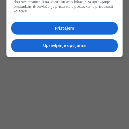
dnu ove stranice ili na izborniku web-lokacije za upravljanje
pristankom ili povlačenje pristanka u postavkama privatnosti i
kolačića.
Pristajem
Upravljanje opcijama