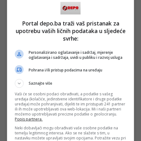
Portal depo.ba traži vaš pristanak za
upotrebu vaših ličnih podataka u sljedeće
svrhe:
Personalizirano oglašavanje i sadržaj, mjerenje
oglašavanja i sadržaja, uvidi u publiku i razvoj usluga
Pohrana i/ili pristup podacima na uređaju
Saznajte više
Vaši će se osobni podaci obrađivati, a podatke s vašeg
uređaja (kolačiće, jedinstvene identifikatore i druge podatke
uređaja) može pohranjivati, dijeliti te im pristupati 241 partner
ili ih može upotrebljavati ova web-lokacija. Mi i naši partneri
možemo upotrebljavati precizne podatke o geolociranju.
Popis partnera.
Neki dobavljači mogu obrađivati vaše osobne podatke na
temelju legitimnog interesa. Ako se ne slažete s tim, u
nastavku možete upravljati svojim opcijama. Potražite vezu pri