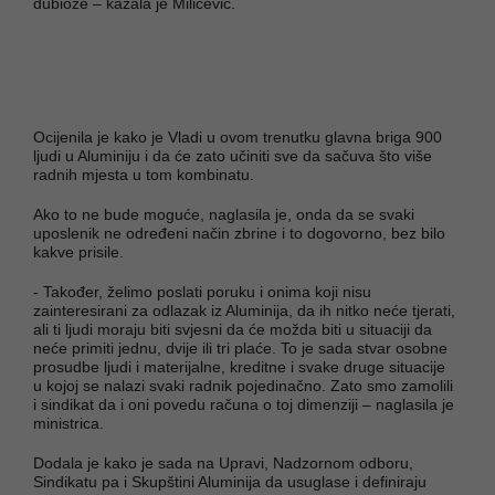
dubioze – kazala je Milićević.
Ocijenila je kako je Vladi u ovom trenutku glavna briga 900
ljudi u Aluminiju i da će zato učiniti sve da sačuva što više
radnih mjesta u tom kombinatu.
Ako to ne bude moguće, naglasila je, onda da se svaki
uposlenik ne određeni način zbrine i to dogovorno, bez bilo
kakve prisile.
- Također, želimo poslati poruku i onima koji nisu
zainteresirani za odlazak iz Aluminija, da ih nitko neće tjerati,
ali ti ljudi moraju biti svjesni da će možda biti u situaciji da
neće primiti jednu, dvije ili tri plaće. To je sada stvar osobne
prosudbe ljudi i materijalne, kreditne i svake druge situacije
u kojoj se nalazi svaki radnik pojedinačno. Zato smo zamolili
i sindikat da i oni povedu računa o toj dimenziji – naglasila je
ministrica.
Dodala je kako je sada na Upravi, Nadzornom odboru,
Sindikatu pa i Skupštini Aluminija da usuglase i definiraju