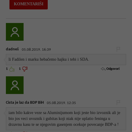
dadneš
05.08.2019. 16:39
li Fadilen i marku hebačemo hajku i tebi i SDA.
Odgovori
1
1
Cista je laz da BDP BiH
05.08.2019. 12:35
iam bilo kakve veze sa Aluminijumom koji jeste bio izvoznik ali je
bio jos veci uvoznik i gubitas koji niak nije uplatio feninga u
drzavnu kasu te se njegovim gasenjem ocekuje povecanje BDP-a !