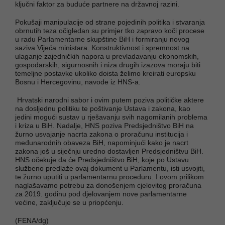
ključni faktor za buduće partnere na državnoj razini.
Pokušaji manipulacije od strane pojedinih politika i stvaranja
obrnutih teza očigledan su primjer tko zapravo koči procese
u radu Parlamentarne skupštine BiH i formiranju novog
saziva Vijeća ministara. Konstruktivnost i spremnost na
ulaganje zajedničkih napora u prevladavanju ekonomskih,
gospodarskih, sigurnosnih i niza drugih izazova moraju biti
temeljne postavke ukoliko doista želimo kreirati europsku
Bosnu i Hercegovinu, navode iz HNS-a.
Hrvatski narodni sabor i ovim putem poziva političke aktere
na dosljednu politiku te poštivanje Ustava i zakona, kao
jedini mogući sustav u rješavanju svih nagomilanih problema
i kriza u BiH. Nadalje, HNS poziva Predsjedništvo BiH na
žurno usvajanje nacrta zakona o proračunu institucija i
međunarodnih obaveza BiH, napominjući kako je nacrt
zakona još u siječnju uredno dostavljen Predsjedništvu BiH.
HNS očekuje da će Predsjedništvo BiH, koje po Ustavu
službeno predlaže ovaj dokument u Parlamentu, isti usvojiti,
te žurno uputiti u parlamentarnu proceduru. I ovom prilikom
naglašavamo potrebu za donošenjem cjelovitog proračuna
za 2019. godinu pod djelovanjem nove parlamentarne
većine, zaključuje se u priopćenju.
(FENA/dg)