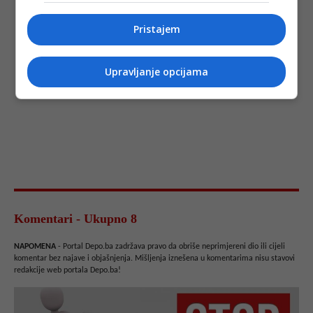
Pristajem
Upravljanje opcijama
Komentari - Ukupno 8
NAPOMENA
- Portal Depo.ba zadržava pravo da obriše neprimjereni dio ili cijeli
komentar bez najave i objašnjenja. Mišljenja iznešena u komentarima nisu stavovi
redakcije web portala Depo.ba!