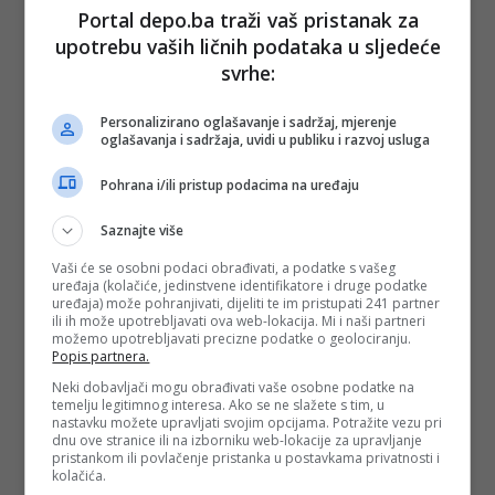
Portal depo.ba traži vaš pristanak za
upotrebu vaših ličnih podataka u sljedeće
svrhe:
Personalizirano oglašavanje i sadržaj, mjerenje
oglašavanja i sadržaja, uvidi u publiku i razvoj usluga
Pohrana i/ili pristup podacima na uređaju
Saznajte više
Vaši će se osobni podaci obrađivati, a podatke s vašeg
uređaja (kolačiće, jedinstvene identifikatore i druge podatke
uređaja) može pohranjivati, dijeliti te im pristupati 241 partner
ili ih može upotrebljavati ova web-lokacija. Mi i naši partneri
možemo upotrebljavati precizne podatke o geolociranju.
Popis partnera.
Neki dobavljači mogu obrađivati vaše osobne podatke na
temelju legitimnog interesa. Ako se ne slažete s tim, u
nastavku možete upravljati svojim opcijama. Potražite vezu pri
dnu ove stranice ili na izborniku web-lokacije za upravljanje
pristankom ili povlačenje pristanka u postavkama privatnosti i
kolačića.