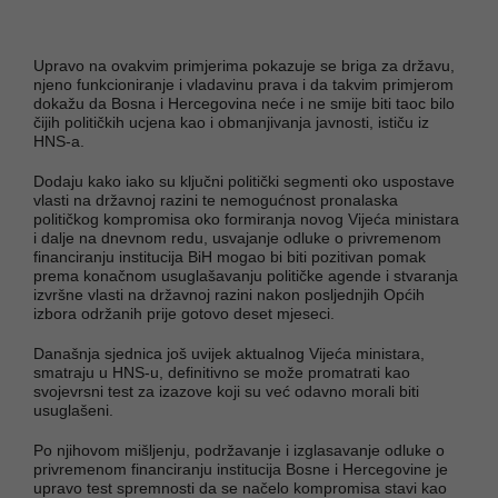
Upravo na ovakvim primjerima pokazuje se briga za državu,
njeno funkcioniranje i vladavinu prava i da takvim primjerom
dokažu da Bosna i Hercegovina neće i ne smije biti taoc bilo
čijih političkih ucjena kao i obmanjivanja javnosti, ističu iz
HNS-a.
Dodaju kako iako su ključni politički segmenti oko uspostave
vlasti na državnoj razini te nemogućnost pronalaska
političkog kompromisa oko formiranja novog Vijeća ministara
i dalje na dnevnom redu, usvajanje odluke o privremenom
financiranju institucija BiH mogao bi biti pozitivan pomak
prema konačnom usuglašavanju političke agende i stvaranja
izvršne vlasti na državnoj razini nakon posljednjih Općih
izbora održanih prije gotovo deset mjeseci.
Današnja sjednica još uvijek aktualnog Vijeća ministara,
smatraju u HNS-u, definitivno se može promatrati kao
svojevrsni test za izazove koji su već odavno morali biti
usuglašeni.
Po njihovom mišljenju, podržavanje i izglasavanje odluke o
privremenom financiranju institucija Bosne i Hercegovine je
upravo test spremnosti da se načelo kompromisa stavi kao