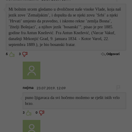
Mi bolnim srcem gledamo u dvoličnost naše visoke Vlade, koja naš
jezik zove ’Zemaljskim’, i dopušta da se njeki zovu ’Srbi’ a njeki
’Hrvati’ umjesto da pravedno, i iskreno rekne ’zemlja Bosna’,
’žitelji Bošnjaci’, a njihov jezik ’bosanski’“, pisao je pre 1885.
godine fra Antun Knežević. Fra Antun Knežević, (Varcar Vakuf,
današnji Mrkonjić Grad, 9. januara 1834. - Kotor Varoš, 22.
septembra 1889.), je bio bosanski fratar.
Odgovori
6
3
nejma
23.07.2019. 12:09
puno ljigavaca da svi hočemo možemo se rješit istih vrlo
brzo.
3
0