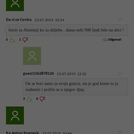
Da si se Covicu
23.07.2019. 10:54
borio za Aluminij ko za uhljebe , danas nebi 900 ljudi bilo na ulici !
Odgovori
5
1
guest1563878126
23.07.2019. 12:35
On se bori samo za svoju guzicu, sta je god kreno to je
usahnulo i prelilo se u njegov djep,
3
0
fra Antun Knezevic
23.07.2019. 10:44