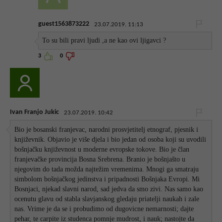
guest1563873222
23.07.2019. 11:13
To su bili pravi ljudi ,a ne kao ovi ljigavci ?
3
0
Ivan Franjo Jukic
23.07.2019. 10:42
Bio je bosanski franjevac, narodni prosvjetitelj etnograf, pjesnik i
književnik. Objavio je više djela i bio jedan od osoba koji su uvodili
bošnjačku književnost u moderne evropske tokove. Bio je član
franjevačke provincija Bosna Srebrena. Branio je bošnjašto u
njegovim do tada možda najtežim vremenima. Mnogi ga smatraju
simbolom bošnjačkog jedinstva i pripadnosti Bošnjaka Evropi. Mi
Bosnjaci, njekad slavni narod, sad jedva da smo zivi. Nas samo kao
ocenutu glavu od stabla slavjanskog gledaju priatelji naukah i zale
nas. Vrime je da se i probudimo od dugovicne nemarnosti; dajte
pehar, te carpite iz studenca pomnje mudrost, i nauk; nastojte da