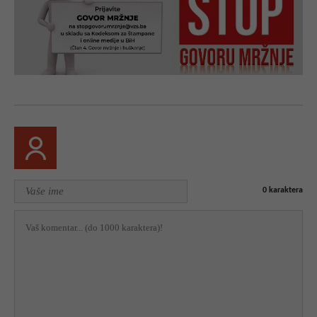
0
karaktera