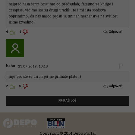
najpred nasa serca ocistimo od predsudah, fatajmo za knjige i
casopise, vidimo sto su drugi uradili, te i mi ista sredstva
poprimimo, da nas narod prosti iz tminah neznanstva na svitlost
isitne izvedmo."
Odgovori
4
1
haha
23.07.2019. 10:18
nije vec ste se usrali jer ne primate plate :)
Odgovori
2
0
PRIKAŽI JOŠ
Copyright © 2014 Depo Portal