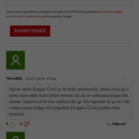
Ova stranica je zaštićena uslugom Google reCAPTCHA te je podložna
Pravilima zaštite
privatnosti
i
Uvjetima usluge
kompanije Google.
NovaBila
23.07.2019. 19:34
Ajd ne serite Dragan Čović je hrvatski predstavnik ,imate svoje pa o
njima lajte,sejdo,bakir,šefket,nermin itd.,da ne nabrajam,mogao bih
adresar napravit,od hrvata odjebite,što ga više napadate to ga mi više
volimo,nema boljeg od Gospodina Dragana Čovića,pušite čunu
mrzitelji.
Odgovori
0
0