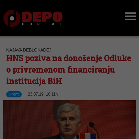
NAJAVA DEBLOKADE?
HNS poziva na donošenje Odluke
o privremenom financiranju
institucija BiH
23.07.19, 10:11h
Front