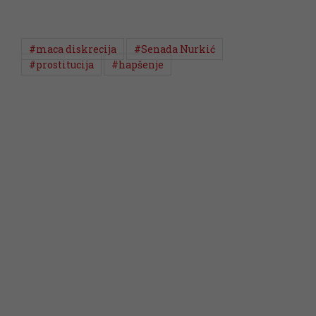
#maca diskrecija
#Senada Nurkić
#prostitucija
#hapšenje