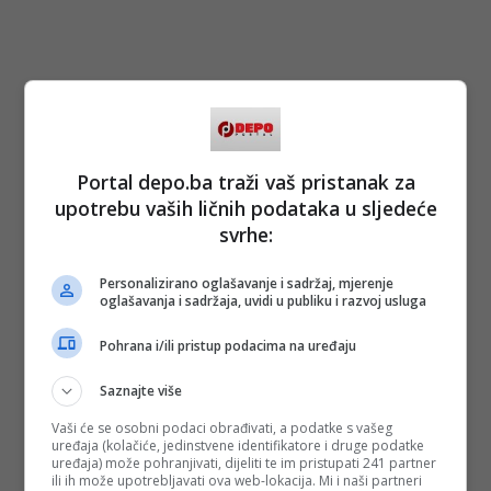
Portal depo.ba traži vaš pristanak za
upotrebu vaših ličnih podataka u sljedeće
svrhe:
Personalizirano oglašavanje i sadržaj, mjerenje
oglašavanja i sadržaja, uvidi u publiku i razvoj usluga
Pohrana i/ili pristup podacima na uređaju
Saznajte više
Vaši će se osobni podaci obrađivati, a podatke s vašeg
uređaja (kolačiće, jedinstvene identifikatore i druge podatke
uređaja) može pohranjivati, dijeliti te im pristupati 241 partner
ili ih može upotrebljavati ova web-lokacija. Mi i naši partneri