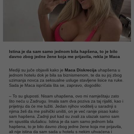
Istina je da sam samo jednom bila hapšena, to je bilo
davno zbog jedne žene koja me prijavila, rekla je Maca
Mediji su juče objavili kako je
Maca Diskrecija
uhapšena u
jednom hotelu dok je bila sa biznismenom, te da su joj zbog
uzimanja novca za seksualne usluge stavljene lisice na ruke.
Sada je Maca ispričala šta se, zapravo, dogodilo:
– To su gluposti. Nisam uhapšena, ovo mi namještaju zato
što neću u Zadrugu. Imala sam dva poziva za taj rijaliti, kao i
prijetnju da će me tužiti. Jedan njihov voditelj u saradnji s
njima želi da me psihički uništi, on je već ranije pisao kako
sam hapšena. Zadnji put kad su zvali za ulazak samo sam
im spustila slušalicu. Istina je da sam samo jednom bila
hapšena, to je bilo davno zbog jedne žene koja me prijavila,
ali nije istina da sam sada u hotelu s nekim uhvaćena i