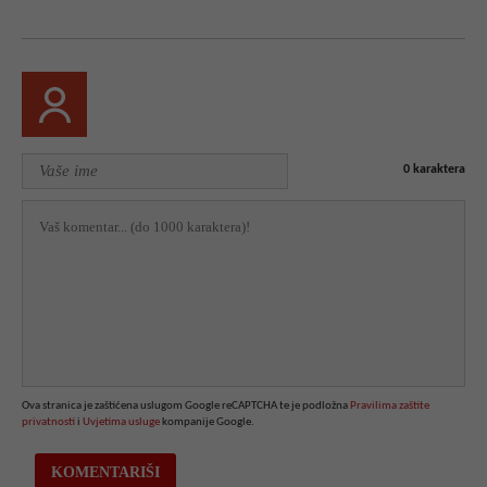
0
karaktera
Ova stranica je zaštićena uslugom Google reCAPTCHA te je podložna
Pravilima zaštite
privatnosti
i
Uvjetima usluge
kompanije Google.