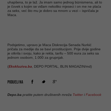
uhapšena, to je laž. Ja imam samo jednog biznismena, ali to
je čovek s kojim se viđam nekoliko mjeseci i on me ne plaća
za seks, već što mu je dobro sa mnom u vezi – ispričala je
Maca.
Podsjetimo, upravo je Maca Diskrecija-Senada Nurkić
pričala za medije da se bavi prostitucijom. Prije dvije godine
je otkrila i svoju, kako je rekla, tarifu – 500 eura za seks sa
jednom osobom, 1.000 za grupnjak.
(
Ekskluziva.ba
, DEPO PORTAL, BLIN MAGAZIN/md)
PODIJELI NA
Depo.ba
pratite putem društvenih mreža
Twitter
i
Facebook