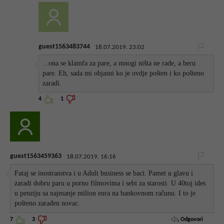
guest1563483744
18.07.2019. 23:02
...ona se klamfa za pare, a mnogi ništa ne rade, a beru
pare. Eh, sada mi objasni ko je ovdje pošten i ko pošteno
zaradi.
4
1
guest1563459363
18.07.2019. 16:16
Fataj se inostranstva i u Adult business se baci. Pamet u glavu i
zaradi dobru paru u porno filmovima i sebi za starosti. U 40toj ides
u penziju sa najmanje milion eura na bankovnom računu. I to je
pošteno zarađen novac.
Odgovori
7
3