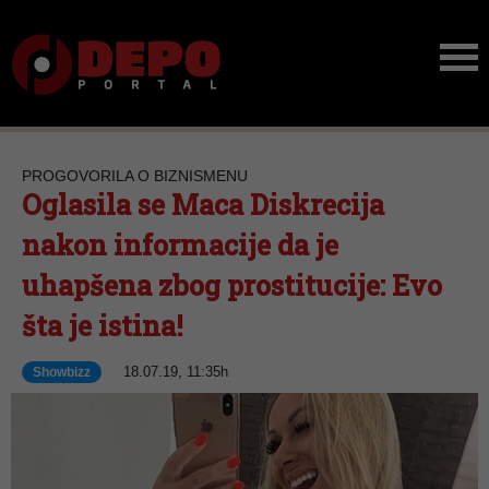
PROGOVORILA O BIZNISMENU
Oglasila se Maca Diskrecija
nakon informacije da je
uhapšena zbog prostitucije: Evo
šta je istina!
18.07.19, 11:35h
Showbizz