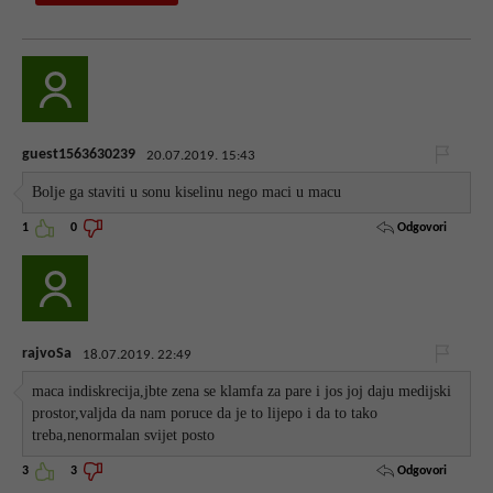
guest1563630239
20.07.2019. 15:43
Bolje ga staviti u sonu kiselinu nego maci u macu
Odgovori
1
0
rajvoSa
18.07.2019. 22:49
maca indiskrecija,jbte zena se klamfa za pare i jos joj daju medijski
prostor,valjda da nam poruce da je to lijepo i da to tako
treba,nenormalan svijet posto
Odgovori
3
3