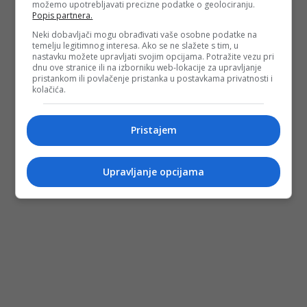
možemo upotrebljavati precizne podatke o geolociranju.
Popis partnera.
Neki dobavljači mogu obrađivati vaše osobne podatke na
temelju legitimnog interesa. Ako se ne slažete s tim, u
nastavku možete upravljati svojim opcijama. Potražite vezu pri
dnu ove stranice ili na izborniku web-lokacije za upravljanje
pristankom ili povlačenje pristanka u postavkama privatnosti i
kolačića.
Pristajem
Upravljanje opcijama