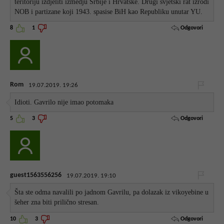
teritoriju izdjeliti izmedju Srbije i Hrvatske. Drugi svjetski rat izrodi
NOB i partizane koji 1943. spasise BiH kao Republiku unutar YU.
Odgovori
8
1
Rom
19.07.2019. 19:26
Idioti. Gavrilo nije imao potomaka
Odgovori
5
3
guest1563556256
19.07.2019. 19:10
Šta ste odma navalili po jadnom Gavrilu, pa dolazak iz vikoyebine u
šeher zna biti prilično stresan.
Odgovori
10
3