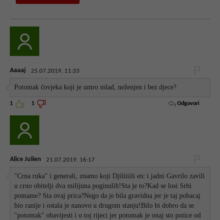
Aaaaj
25.07.2019. 11:33
Potomak čovjeka koji je umro mlad, neženjen i bez djece?
Odgovori
1
1
Alice Julien
21.07.2019. 16:17
"Crna ruka" i generali, znamo koji Djiliiiili etc i jadni Gavrilo zavili
u crno obitelji dva milijuna poginulih!Sta je to?Kad se losi Srbi
pomame? Sta ovaj prica?Nego da je bila gravidna jer je taj pobacaj
bio ranije i ostala je nanovo u drugom stanju!Bilo bi dobro da se
"potomak" obavijesti i o toj rijeci jer potomak je onaj sto potice od