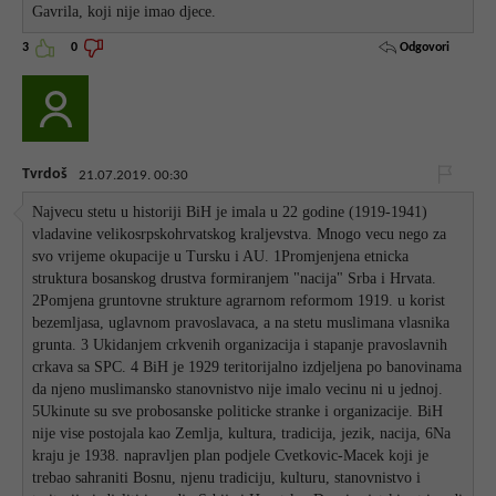
Gavrila, koji nije imao djece.
Odgovori
3
0
Tvrdoš
21.07.2019. 00:30
Najvecu stetu u historiji BiH je imala u 22 godine (1919-1941)
vladavine velikosrpskohrvatskog kraljevstva. Mnogo vecu nego za
svo vrijeme okupacije u Tursku i AU. 1Promjenjena etnicka
struktura bosanskog drustva formiranjem "nacija" Srba i Hrvata.
2Pomjena gruntovne strukture agrarnom reformom 1919. u korist
bezemljasa, uglavnom pravoslavaca, a na stetu muslimana vlasnika
grunta. 3 Ukidanjem crkvenih organizacija i stapanje pravoslavnih
crkava sa SPC. 4 BiH je 1929 teritorijalno izdjeljena po banovinama
da njeno muslimansko stanovnistvo nije imalo vecinu ni u jednoj.
5Ukinute su sve probosanske politicke stranke i organizacije. BiH
nije vise postojala kao Zemlja, kultura, tradicija, jezik, nacija, 6Na
kraju je 1938. napravljen plan podjele Cvetkovic-Macek koji je
trebao sahraniti Bosnu, njenu tradiciju, kulturu, stanovnistvo i