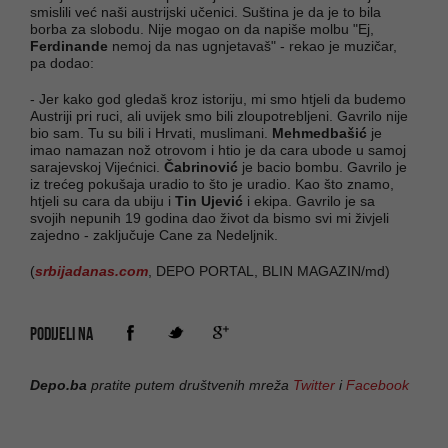
smislili već naši austrijski učenici. Suština je da je to bila
borba za slobodu. Nije mogao on da napiše molbu "Ej,
Ferdinande
nemoj da nas ugnjetavaš" - rekao je muzičar,
pa dodao:
- Jer kako god gledaš kroz istoriju, mi smo htjeli da budemo
Austriji pri ruci, ali uvijek smo bili zloupotrebljeni. Gavrilo nije
bio sam. Tu su bili i Hrvati, muslimani.
Mehmedbašić
je
imao namazan nož otrovom i htio je da cara ubode u samoj
sarajevskoj Vijećnici.
Čabrinović
je bacio bombu. Gavrilo je
iz trećeg pokušaja uradio to što je uradio. Kao što znamo,
htjeli su cara da ubiju i
Tin Ujević
i ekipa. Gavrilo je sa
svojih nepunih 19 godina dao život da bismo svi mi živjeli
zajedno - zaključuje Cane za Nedeljnik.
(
srbijadanas.com
, DEPO PORTAL, BLIN MAGAZIN/md)
PODIJELI NA
Depo.ba
pratite putem društvenih mreža
Twitter
i
Facebook