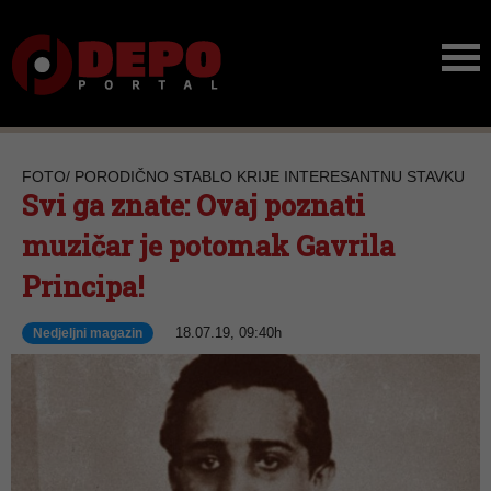
FOTO/ PORODIČNO STABLO KRIJE INTERESANTNU STAVKU
Svi ga znate: Ovaj poznati
muzičar je potomak Gavrila
Principa!
18.07.19, 09:40h
Nedjeljni magazin