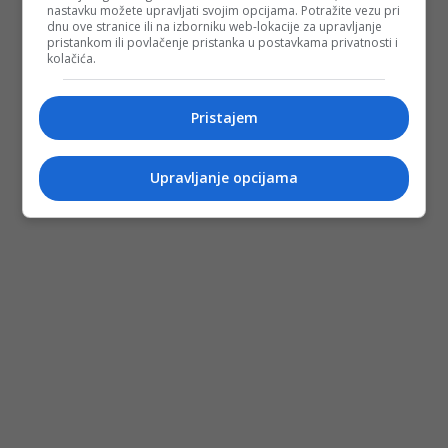
nastavku možete upravljati svojim opcijama. Potražite vezu pri
dnu ove stranice ili na izborniku web-lokacije za upravljanje
pristankom ili povlačenje pristanka u postavkama privatnosti i
kolačića.
Pristajem
Upravljanje opcijama