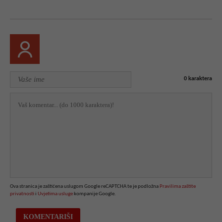
0
karaktera
Ova stranica je zaštićena uslugom Google reCAPTCHA te je podložna
Pravilima zaštite
privatnosti
i
Uvjetima usluge
kompanije Google.