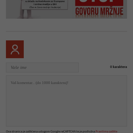
0
karaktera
Ova stranica je zaštićena uslugom Google reCAPTCHA te je podložna
Pravilima zaštite