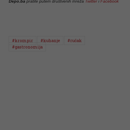
Depo.ba
pratite putem društvenih mreža
Twitter
i
Facebook
#krompir
#kuhanje
#ručak
#gastronomija