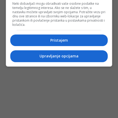
Neki dobavljači mogu obrađivati vaše osobne podatke na
temelju legitimnog interesa. Ako se ne slažete s tim, u
nastavku možete upravljati svojim opcijama. Potražite vezu pri
dnu ove stranice ili na izborniku web-lokacije za upravljanje
pristankom ili povlačenje pristanka u postavkama privatnosti i
kolačića.
Pristajem
Upravljanje opcijama