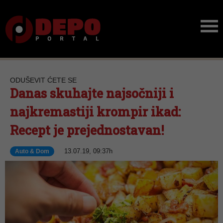
ODUŠEVIT ĆETE SE
Danas skuhajte najsočniji i
najkremastiji krompir ikad:
Recept je prejednostavan!
13.07.19, 09:37h
Auto & Dom