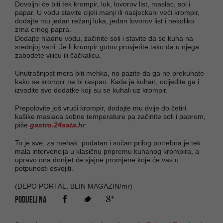
Dovoljni će biti tek krompir, luk, lovorov list, maslac, sol i
papar. U vodu stavite cijeli manji ili nasjeckani veći krompir,
dodajte mu jedan režanj luka, jedan lovorov list i nekoliko
zrna crnog papra.
Dodajte hladnu vodu, začinite soli i stavite da se kuha na
srednjoj vatri. Je li krumpir gotov provjerite tako da u njega
zabodete vilicu ili čačkalicu.
Unutrašnjost mora biti mehka, no pazite da ga ne prekuhate
kako se krompir ne bi raspao. Kada je kuhan, ocijedite ga i
izvadite sve dodatke koji su se kuhali uz krompir.
Prepolovite još vrući krompir, dodajte mu dvije do četiri
kašike maslaca sobne temperature pa začinite soli i paprom,
piše
gastro.24sata.hr
.
To je sve, za mehak, podatan i sočan prilog potrebna je tek
mala intervencija u klasičnu pripremu kuhanog krompira, a
upravo ona donijet će sjajne promjene koje će vas u
potpunosti osvojiti.
(DEPO PORTAL, BLIN MAGAZIN/mr)
PODIJELI NA