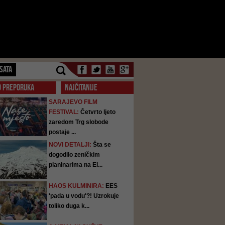
SATA
O PREPORUKA
NAJČITANIJE
SARAJEVO FILM
FESTIVAL:
Četvrto ljeto
zaredom Trg slobode
postaje ...
NOVI DETALJI:
Šta se
dogodilo zeničkim
planinarima na El...
HAOS KULMINIRA:
EES
'pada u vodu'?! Uzrokuje
toliko duga k...