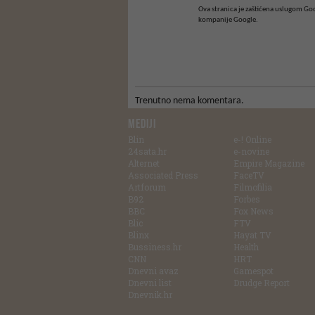
Ova stranica je zaštićena uslugom G
kompanije Google.
Trenutno nema komentara.
MEDIJI
Blin
e-! Online
24sata.hr
e-novine
Alternet
Empire Magazine
Associated Press
FaceTV
Artforum
Filmofilia
B92
Forbes
BBC
Fox News
Blic
FTV
Blinx
Hayat TV
Bussiness.hr
Health
CNN
HRT
Dnevni avaz
Gamespot
Dnevni list
Drudge Report
Dnevnik.hr