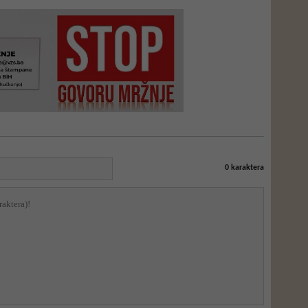
0
karaktera