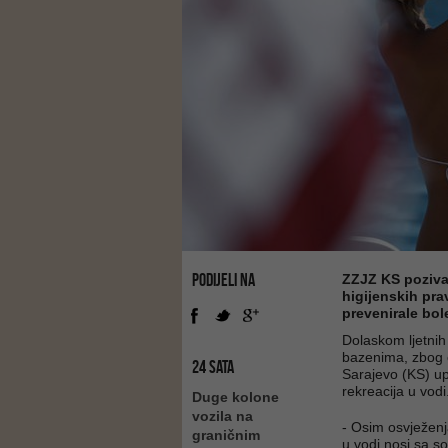
PODIJELI NA
ZZJZ KS poziva
higijenskih pra
prevenirale bol
Dolaskom ljetnih
bazenima, zbog 
24 SATA
Sarajevo (KS) up
rekreacija u vodi
Duge kolone
vozila na
- Osim osvježenja
graničnim
u vodi nosi sa s