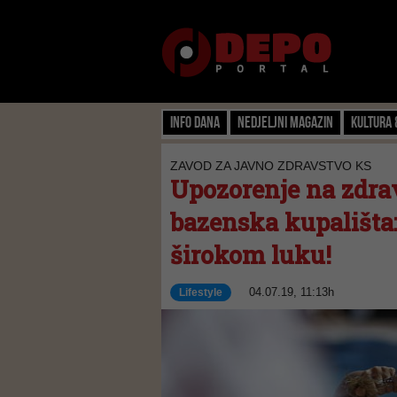
Info dana
Nedjeljni magazin
Kultura 
ZAVOD ZA JAVNO ZDRAVSTVO KS
Upozorenje na zdrav
bazenska kupališta: 
širokom luku!
04.07.19, 11:13h
Lifestyle