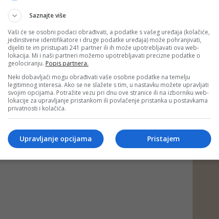
Saznajte više
Vaši će se osobni podaci obrađivati, a podatke s vašeg uređaja (kolačiće,
jedinstvene identifikatore i druge podatke uređaja) može pohranjivati,
dijeliti te im pristupati 241 partner ili ih može upotrebljavati ova web-
lokacija. Mi i naši partneri možemo upotrebljavati precizne podatke o
geolociranju.
Popis partnera.
Neki dobavljači mogu obrađivati vaše osobne podatke na temelju
legitimnog interesa. Ako se ne slažete s tim, u nastavku možete upravljati
svojim opcijama. Potražite vezu pri dnu ove stranice ili na izborniku web-
lokacije za upravljanje pristankom ili povlačenje pristanka u postavkama
privatnosti i kolačića.
Upravljanje opcijama
Pristajem