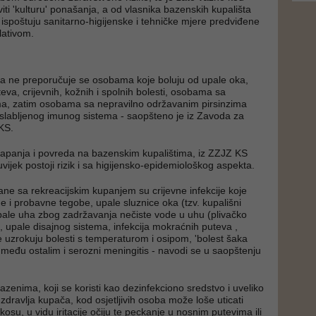
iti 'kulturu' ponašanja, a od vlasnika bazenskih kupališta
ti ispoštuju sanitarno-higijenske i tehničke mjere predviđene
ativom.
na ne preporučuje se osobama koje boluju od upale oka,
teva, crijevnih, kožnih i spolnih bolesti, osobama sa
a, zatim osobama sa nepravilno održavanim pirsinzima
slabljenog imunog sistema - saopšteno je iz Zavoda za
KS.
tapanja i povreda na bazenskim kupalištima, iz ZZJZ KS
ijek postoji rizik i sa higijensko-epidemiološkog aspekta.
zane sa rekreacijskim kupanjem su crijevne infekcije koje
e i probavne tegobe, upale sluznice oka (tzv. kupališni
 upale uha zbog zadržavanja nečiste vode u uhu (plivačko
, upale disajnog sistema, infekcija mokraćnih puteva ,
e uzrokuju bolesti s temperaturom i osipom, 'bolest šaka
e među ostalim i serozni meningitis - navodi se u saopštenju
azenima, koji se koristi kao dezinfekciono sredstvo i uveliko
zdravlja kupača, kod osjetljivih osoba može loše uticati
 kosu, u vidu iritacije očiju te peckanje u nosnim putevima ili