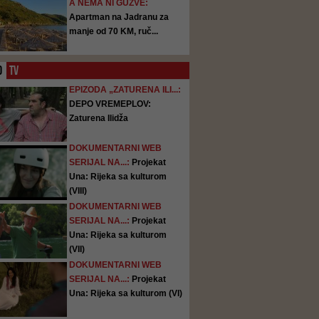
A NEMA NI GUŽVE:
Apartman na Jadranu za
manje od 70 KM, ruč...
O
TV
EPIZODA „ZATURENA ILI...:
DEPO VREMEPLOV:
Zaturena Ilidža
DOKUMENTARNI WEB
SERIJAL NA...:
Projekat
Una: Rijeka sa kulturom
(VIII)
DOKUMENTARNI WEB
SERIJAL NA...:
Projekat
Una: Rijeka sa kulturom
(VII)
DOKUMENTARNI WEB
SERIJAL NA...:
Projekat
Una: Rijeka sa kulturom (VI)