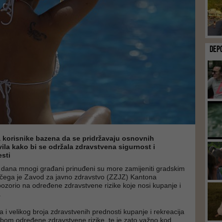
DEP
 korisnike bazena da se pridržavaju osnovnih
vila kako bi se održala zdravstvena sigurnost i
esti
 dana mnogi građani prinuđeni su more zamijeniti gradskim
čega je Zavod za javno zdravstvo (ZZJZ) Kantona
ozorio na određene zdravstvene rizike koje nosi kupanje i
.
 i velikog broja zdravstvenih prednosti kupanje i rekreacija
obom određene zdravstvene rizike, te je zato važno kod