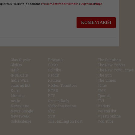
oogle reCAPTCHA te je podložna
Pravilima zaštite privatnosti
i
Uvjetima usluge
Glas Srpske
Pešćanik
The Guardian
Globus
POGO
The New Yorker
IMDb
Politika
The New York Times
INDEX.HR
Reddit
The Sun
Indie Wire
Reuters
The Times
Jutarnji list
Rotten Tomatoes
Time
Kurir
RTRS
TMZ
Miniclip
RTS
Tportal
net.hr
Screen Daily
TV1
Nezavisne
Slobodna Bosna
Variety
News Google
Sky
Večenji list
Newsweek
Svet
Vijesti online
Oslobođenje
The Huffington Post
You Tube