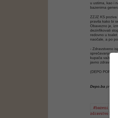
u ustima, kao i 
bazenima general
ZZJZ KS poziva k
pravila kako bi s
Obavezno je, izm
dezinfikovati sto
redovno u toalet 
naočale, a po pot
- Zdravstveno is
sprečavanju bole
kupača važni su 
javno zdravstvo
(DEPO PORTAL,
Depo.ba
pratite
#bazeni
#
zdravstvo ks