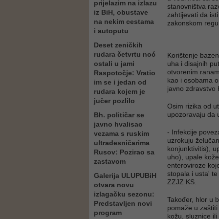
prijelazim na izlazu
stanovništva razv
iz BiH, obustave
zahtijevati da is
na nekim cestama
zakonskom regul
i autoputu
Deset zeničkih
rudara četvrtu noć
Korištenje baze
ostali u jami
uha i disajnih pu
otvorenim ranam
Raspotočje: Vratio
kao i osobama o
im se i jedan od
javno zdravstvo 
rudara kojem je
jučer pozlilo
Osim rizika od u
upozoravaju da uv
Bh. političar se
javno hvalisao
- Infekcije pove
vezama s ruskim
uzrokuju želučan
ultradesničarima
konjunktivitis),
Rusov: Pozirao sa
uho), upale kože
zastavom
enteroviroze koj
stopala i usta' t
Galerija ULUPUBiH
ZZJZ KS.
otvara novu
izlagačku sezonu:
Također, hlor u b
Predstavljen novi
pomaže u zaštiti 
program
kožu, sluznice ili