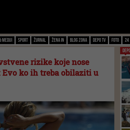
& Mediji
Sport
Žurnal
Žena IN
Blog zona
Depo TV
FOTO
24 
DEP
stvene rizike koje nose
Evo ko ih treba obilaziti u