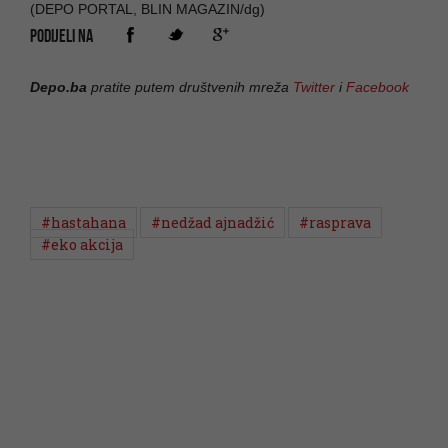
(DEPO PORTAL, BLIN MAGAZIN/dg)
PODIJELI NA
Depo.ba
pratite putem društvenih mreža
Twitter
i
Facebook
#hastahana
#nedžad ajnadžić
#rasprava
#eko akcija