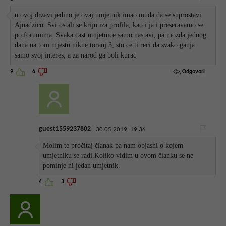
u ovoj drzavi jedino je ovaj umjetnik imao muda da se suprostavi
Ajnadzicu. Svi ostali se kriju iza profila, kao i ja i preseravamo se
po forumima. Svaka cast umjetnice samo nastavi, pa mozda jednog
dana na tom mjestu nikne toranj 3, sto ce ti reci da svako ganja
samo svoj interes, a za narod ga boli kurac
Odgovori
9
6
guest1559237802
30.05.2019. 19:36
Molim te pročitaj članak pa nam objasni o kojem
umjetniku se radi.Koliko vidim u ovom članku se ne
pominje ni jedan umjetnik.
4
3