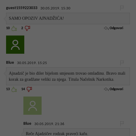
guest1559223033
30.05.2019. 15:30
SAMO OPOZIV AJNADŽIĆA!
Odgovori
10
2
Blue
30.05.2019. 15:25
Ajnadzič je bio diler bijelom smjesom trovao omladinu. Bravo mali
korak za gradžane veliki za njega. Titula Načelnik Narkotika.
Odgovori
13
14
Blue
30.05.2019. 21:36
Reče Ajadzičev rodzak praveći kafu.