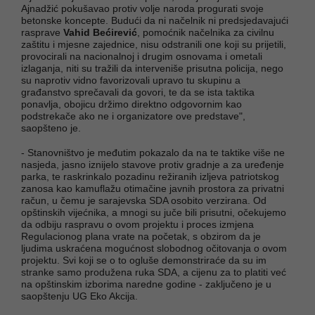
Ajnadžić pokušavao protiv volje naroda progurati svoje
betonske koncepte. Budući da ni načelnik ni predsjedavajući
rasprave
Vahid Bećirević
, pomoćnik načelnika za civilnu
zaštitu i mjesne zajednice, nisu odstranili one koji su prijetili,
provocirali na nacionalnoj i drugim osnovama i ometali
izlaganja, niti su tražili da interveniše prisutna policija, nego
su naprotiv vidno favorizovali upravo tu skupinu a
građanstvo sprečavali da govori, te da se ista taktika
ponavlja, obojicu držimo direktno odgovornim kao
podstrekače ako ne i organizatore ove predstave",
saopšteno je.
- Stanovništvo je međutim pokazalo da na te taktike više ne
nasjeda, jasno iznijelo stavove protiv gradnje a za uređenje
parka, te raskrinkalo pozadinu režiranih izljeva patriotskog
zanosa kao kamuflažu otimačine javnih prostora za privatni
račun, u čemu je sarajevska SDA osobito verzirana. Od
opštinskih vijećnika, a mnogi su juče bili prisutni, očekujemo
da odbiju raspravu o ovom projektu i proces izmjena
Regulacionog plana vrate na početak, s obzirom da je
ljudima uskraćena mogućnost slobodnog očitovanja o ovom
projektu. Svi koji se o to ogluše demonstriraće da su im
stranke samo produžena ruka SDA, a cijenu za to platiti već
na opštinskim izborima naredne godine - zaključeno je u
saopštenju UG Eko Akcija.