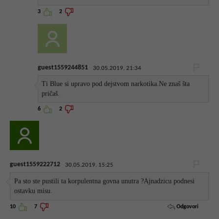
3
2
guest1559244851
30.05.2019. 21:34
Ti Blue si upravo pod dejstvom narkotika.Ne znaš šta
pričaš.
6
2
guest1559222712
30.05.2019. 15:25
Pa sto ste pustili ta korpulentna govna unutra ?Ajnadzicu podnesi
ostavku misu.
Odgovori
10
7