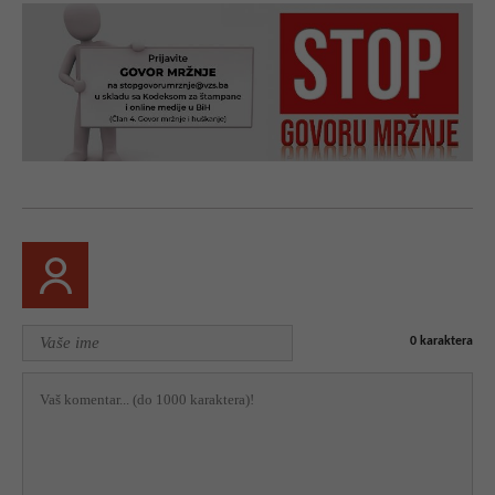
0
karaktera