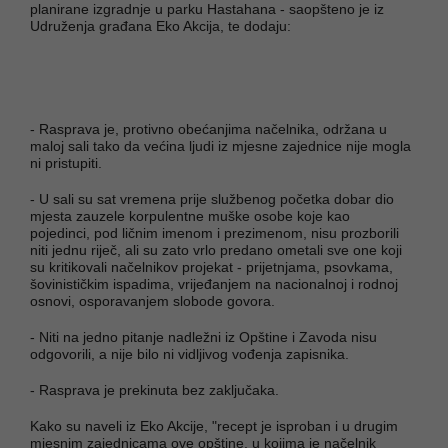
planirane izgradnje u parku Hastahana - saopšteno je iz
Udruženja građana Eko Akcija, te dodaju:
- Rasprava je, protivno obećanjima načelnika, održana u
maloj sali tako da većina ljudi iz mjesne zajednice nije mogla
ni pristupiti.
- U sali su sat vremena prije službenog početka dobar dio
mjesta zauzele korpulentne muške osobe koje kao
pojedinci, pod ličnim imenom i prezimenom, nisu prozborili
niti jednu riječ, ali su zato vrlo predano ometali sve one koji
su kritikovali načelnikov projekat - prijetnjama, psovkama,
šovinističkim ispadima, vrijeđanjem na nacionalnoj i rodnoj
osnovi, osporavanjem slobode govora.
- Niti na jedno pitanje nadležni iz Opštine i Zavoda nisu
odgovorili, a nije bilo ni vidljivog vođenja zapisnika.
- Rasprava je prekinuta bez zaključaka.
Kako su naveli iz Eko Akcije, "recept je isproban i u drugim
mjesnim zajednicama ove opštine, u kojima je načelnik