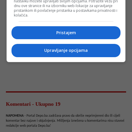
nastavku možete upravljati svojim opcijama. Potražite vezu pri
dnu ove stranice ili na izborniku web-lokacije za upravljanje
pristankom ili povlačenje pristanka u postavkama privatnosti i
kolačića.
Pristajem
Upravljanje opcijama
Komentari - Ukupno 19
NAPOMENA
- Portal Depo.ba zadržava pravo da obriše neprimjereni dio ili cijeli
komentar bez najave i objašnjenja. Mišljenja iznešena u komentarima nisu stavovi
redakcije web portala Depo.ba!