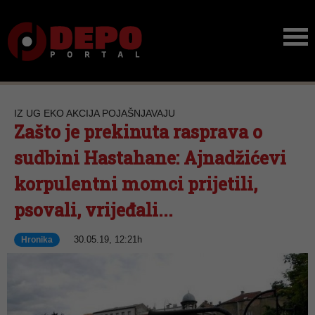
IZ UG EKO AKCIJA POJAŠNJAVAJU
Zašto je prekinuta rasprava o
sudbini Hastahane: Ajnadžićevi
korpulentni momci prijetili,
psovali, vrijeđali...
30.05.19, 12:21h
Hronika