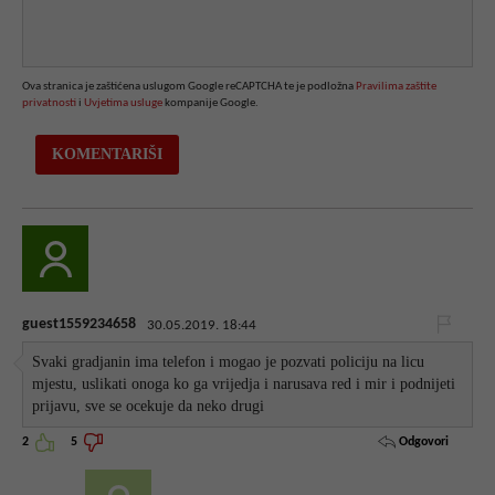
Ova stranica je zaštićena uslugom Google reCAPTCHA te je podložna
Pravilima zaštite
privatnosti
i
Uvjetima usluge
kompanije Google.
guest1559234658
30.05.2019. 18:44
Svaki gradjanin ima telefon i mogao je pozvati policiju na licu
mjestu, uslikati onoga ko ga vrijedja i narusava red i mir i podnijeti
prijavu, sve se ocekuje da neko drugi
Odgovori
2
5