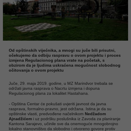
Od opštinskih vijećnika, a mnogi su juče bili prisutni,
očekujemo da odbiju raspravu o ovom projektu i proces
izmjena Regulacionog plana vrate na početak, s
obzirom da je ljudima uskraćena mogućnost slobodnog
očitovanja o ovom projektu
Juče, 29. maja 2019. godine, u MZ Marindvor trebala se
održati javna rasprava o Nacrtu izmjena i dopuna
Regulacionog plana za lokalitet Hastahana.
- Opština Centar će pokušati uvjeriti javnost da javna
rasprava, formalno-pravno, jest održana. Istina je da su
opštinske vlasti, predvođene načelnikom
Nedžadom
Ajnadžićem
i uz podršku poslušnika iz Zavoda za planiranje
Kantona Sarajevo, učinile sve da onemoguće mnogobrojno
lokalno stanovništvo da slobodno i otvoreno govore protiv