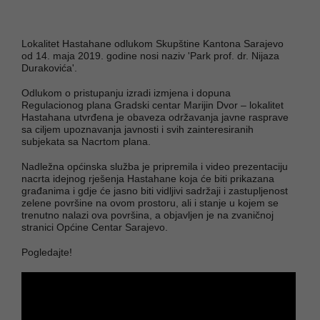
Lokalitet Hastahane odlukom Skupštine Kantona Sarajevo
od 14. maja 2019. godine nosi naziv 'Park prof. dr. Nijaza
Durakovića'.
Odlukom o pristupanju izradi izmjena i dopuna
Regulacionog plana Gradski centar Marijin Dvor – lokalitet
Hastahana utvrđena je obaveza održavanja javne rasprave
sa ciljem upoznavanja javnosti i svih zainteresiranih
subjekata sa Nacrtom plana.
Nadležna općinska služba je pripremila i video prezentaciju
nacrta idejnog rješenja Hastahane koja će biti prikazana
građanima i gdje će jasno biti vidljivi sadržaji i zastupljenost
zelene površine na ovom prostoru, ali i stanje u kojem se
trenutno nalazi ova površina, a objavljen je na zvaničnoj
stranici Općine Centar Sarajevo.
Pogledajte!