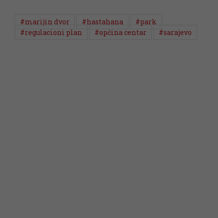
#marijin dvor
#hastahana
#park
#regulacioni plan
#općina centar
#sarajevo