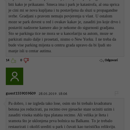
biti kako je prikazano. Smeca ima i park je katastrofa, al ona sprica
je cini mi se nova kupljana i tu postavljena da sluzi u propagandne
svrhe. Gradjani s pravom nemaju povjerenja u vlast. U ostalom
moze se park dovest u red i ovakav kakav je, zasaditi jos koje drvo i
postaviti nadzorne kamere ako je nekome do sigurnosti gradjana.
Sto se parkinga tice ne mora se u kancelariju sa autom, moze se
parkirati malo dalje i prosetati, nismo o New Yorku. I ne treba da
bude vise parking mijesta u centru grada upravo da bi ljudi sto
manje isli u centar autima.
Odgovori
14
0
guest1559059609
28.05.2019. 18:06
Pa dobro, i ne izgleda tako lose, osim sto bi trebalo kvadraturu
betona jos reducirati, pa recimo ove pjesacke staze uciniti uzim i
zasaditi visoka stabla tipa platana recimo. Ali velika je šteta i
sramota što je uklonjena prva bolnica na Balkanu. To je trebalo
restaurirati i okoliš urediti u park i čuvati kao turističku relikviju.