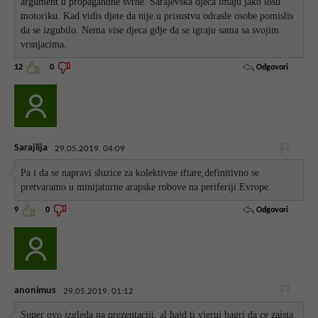
argument u propagandne svrhe. Sarajevska djeca imaju jako losu
motoriku. Kad vidis djete da nije.u prisustvu odrasle osobe pomislis
da se izgubilo. Nema vise djeca gdje da se igraju sama sa svojim
vrsnjacima.
Odgovori
12
0
Sarajlija
29.05.2019. 04:09
Pa i da se napravi sluzice za kolektivne iftare,definitivno se
pretvaramo u minijaturne arapske robove na periferiji Evrope.
Odgovori
9
0
anonimus
29.05.2019. 01:12
Super ovo izgleda na prezentaciji, al hajd ti vjeruj bagri da ce zaista