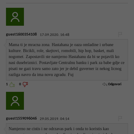
guest1600354108
17.09.2020. 16:48
Mama ti je mracna zona. Hastahana je oaza omladine i urbane
kulture. Bicikli, role, skejtovi, romobili, hip hop, basket, mali
nogomet. Zapostavili ste namjerno Hastahanu da bi se pojavili ko
nasi dusebriznici. Postavljate Centralnu banku i park za babe gdje ce
pisati ne gazi travu samo zato jer je debil guverner iz nekog licnog
razliga navro da ima novu zgradu. Fuj
Odgovori
1
0
guest1559096046
29.05.2019. 04:14
Namjerno ne cistis i ne odrzavas park i onda to koristis kao