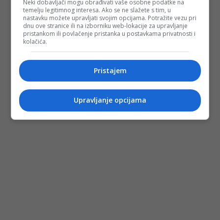
Neki dobavljači mogu obrađivati vaše osobne podatke na
temelju legitimnog interesa. Ako se ne slažete s tim, u
nastavku možete upravljati svojim opcijama. Potražite vezu pri
dnu ove stranice ili na izborniku web-lokacije za upravljanje
pristankom ili povlačenje pristanka u postavkama privatnosti i
kolačića.
Pristajem
Upravljanje opcijama