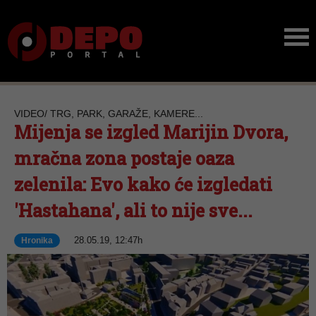
VIDEO/ TRG, PARK, GARAŽE, KAMERE...
Mijenja se izgled Marijin Dvora,
mračna zona postaje oaza
zelenila: Evo kako će izgledati
'Hastahana', ali to nije sve...
28.05.19, 12:47h
Hronika