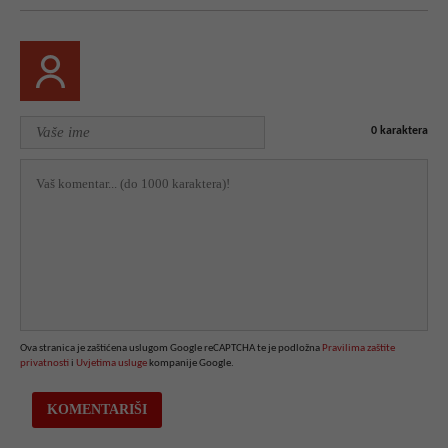
0
karaktera
Ova stranica je zaštićena uslugom Google reCAPTCHA te je podložna
Pravilima zaštite
privatnosti
i
Uvjetima usluge
kompanije Google.