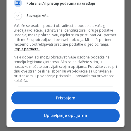
Pohrana i/ili pristup podacima na uređaju
Saznajte više
Vaši će se osobni podaci obrađivati, a podatke s vašeg
uređaja (kolačiće, jedinstvene identifikatore i druge podatke
uređaja) može pohranjivati, dijeliti te im pristupati 241 partner
ili ih može upotrebljavati ova web-lokacija. Mi i naši partneri
možemo upotrebljavati precizne podatke o geolociranju.
Popis partnera.
Neki dobavljači mogu obrađivati vaše osobne podatke na
temelju legitimnog interesa. Ako se ne slažete s tim, u
nastavku možete upravljati svojim opcijama. Potražite vezu pri
dnu ove stranice ili na izborniku web-lokacije za upravljanje
pristankom ili povlačenje pristanka u postavkama privatnosti i
kolačića.
Pristajem
Upravljanje opcijama