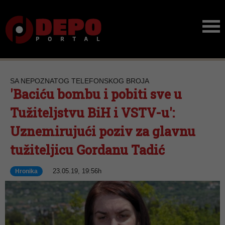
SA NEPOZNATOG TELEFONSKOG BROJA
'Baciću bombu i pobiti sve u
Tužiteljstvu BiH i VSTV-u':
Uznemirujući poziv za glavnu
tužiteljicu Gordanu Tadić
23.05.19, 19:56h
Hronika