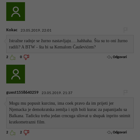
Kokac
23.05.2019. 22:01
Istražne radnje se žurno nastavljaju.....hahhaha. Šta su to oni žurno
radili? A BTW - šta bi sa Kemalom Čauševićem?
Odgovori
2
0
guest1558640259
23.05.2019. 21:37
Mogu mu popusit kurcinu, ima coek pravo da im prijeti jer
Njemacka je demokratska zemlja i njih boli kurac za papanijadu sa
Balkana. Tadicku treba jedan crncuga silovat u shupak inprito snimit
kratkometrazni film.
Odgovori
2
2