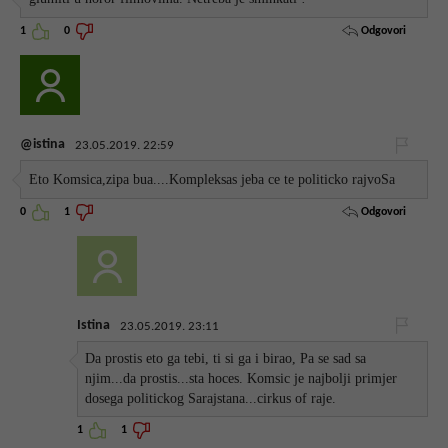
Odgovori
1
0
@istina
23.05.2019. 22:59
Eto Komsica,zipa bua....Kompleksas jeba ce te politicko rajvoSa
Odgovori
0
1
Istina
23.05.2019. 23:11
Da prostis eto ga tebi, ti si ga i birao, Pa se sad sa
njim...da prostis...sta hoces. Komsic je najbolji primjer
dosega politickog Sarajstana...cirkus of raje.
1
1