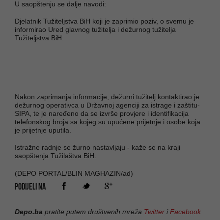
U saopštenju se dalje navodi:
Djelatnik Tužiteljstva BiH koji je zaprimio poziv, o svemu je
informirao Ured glavnog tužitelja i dežurnog tužitelja
Tužiteljstva BiH.
Nakon zaprimanja informacije, dežurni tužitelj kontaktirao je
dežurnog operativca u Državnoj agenciji za istrage i zaštitu-
SIPA, te je naređeno da se izvrše provjere i identifikacija
telefonskog broja sa kojeg su upućene prijetnje i osobe koja
je prijetnje uputila.
Istražne radnje se žurno nastavljaju - kaže se na kraji
saopštenja Tužilaštva BiH.
(DEPO PORTAL/BLIN MAGHAZIN/ad)
PODIJELI NA
Depo.ba
pratite putem društvenih mreža
Twitter
i
Facebook