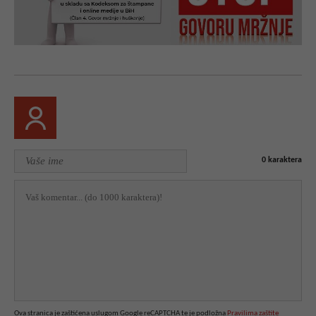
0
karaktera
Ova stranica je zaštićena uslugom Google reCAPTCHA te je podložna
Pravilima zaštite