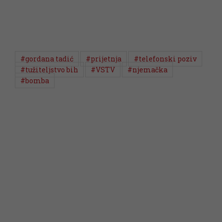
#gordana tadić
#prijetnja
#telefonski poziv
#tužiteljstvo bih
#VSTV
#njemačka
#bomba