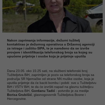
Nakon zaprimanja informacije, dežurni tužitelj
kontaktirao je dežurnog operativca u Državnoj agenciji
za istrage i zaštitu-SIPA, te je naređeno da se izvrše
provjere i identifikacija telefonskog broja sa kojeg su
upućene prijetnje i osobe koja je prijetnje uputila
Dana 23.05. oko 15:25 sati, na službeni telefonski broj
Tužiteljstva BiH, zaprimljen je poziv sa telefonskog broja sa
područja SR Njemačke od strane NN muške osobe, koja je
uputila prijetnje da će baciti bombu i pobiti sve u Tužiteljstvu
BiH i VSTV BiH, te da će izvršiti napad na glavnu tužiteljicu
Tužiteljstva BiH,
Gordanu Tadić
- potvrdio je za medije
Borisa Grubišić
, glasnogovornik Tužiteljstva Bosne i
Hercegovine.