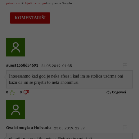
privatnosti
i
Uvjetima usluge
kompanije Google.
guest1558654691
24.05.2019. 01:38
Interesantno kad god je neka afera i kad im se stolica uzdrma oni
kazu da im se prijetii to neki anonimusi
Odgovori
0
0
Ova bi mogla u Holivudu
23.05.2019. 22:59
glumiti u horor filmovima. Netreba je sminkati !