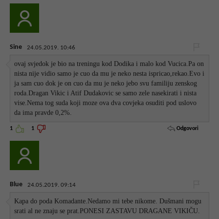
Sine
24.05.2019. 10:46
ovaj svjedok je bio na treningu kod Dodika i malo kod Vucica.Pa on
nista nije vidio samo je cuo da mu je neko nesta ispricao,rekao.Evo i
ja sam cuo dok je on cuo da mu je neko jebo svu familiju zenskog
roda.Dragan Vikic i Atif Dudakovic se samo zele nasekirati i nista
vise.Nema tog suda koji moze ova dva covjeka osuditi pod uslovo
da ima pravde 0,2%.
Odgovori
1
1
Blue
24.05.2019. 09:14
Kapa do poda Komadante.Nedamo mi tebe nikome. Dušmani mogu
srati al ne znaju se prat.PONESI ZASTAVU DRAGANE VIKIČU.