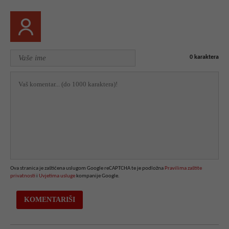
0
karaktera
Ova stranica je zaštićena uslugom Google reCAPTCHA te je podložna
Pravilima zaštite
privatnosti
i
Uvjetima usluge
kompanije Google.