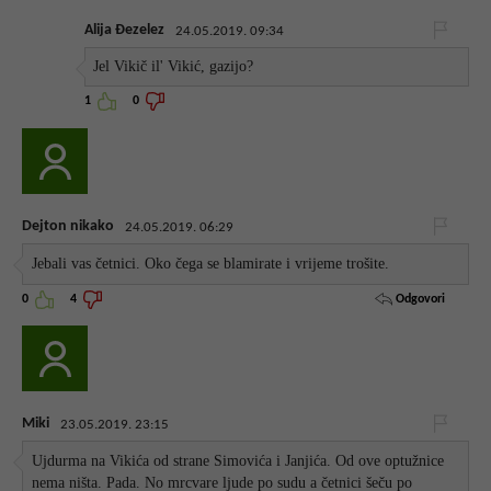
Alija Đezelez
24.05.2019. 09:34
Jel Vikič il' Vikić, gazijo?
1
0
Dejton nikako
24.05.2019. 06:29
Jebali vas četnici. Oko čega se blamirate i vrijeme trošite.
Odgovori
0
4
Miki
23.05.2019. 23:15
Ujdurma na Vikića od strane Simovića i Janjića. Od ove optužnice
nema ništa. Pada. No mrcvare ljude po sudu a četnici šeču po