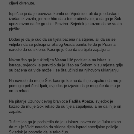
cijevi okrenute.
Ispričao je da je povezao kombi do Vijećnice, ali da je odustao i
izašao iz vozila, jer nije htio da u tome učestvuje, a da ga je Šok
upozoravao da će ga ubiti Prazina. Svjedok je kazao da se vratio
pješke.
Dodao je da je čuo da su tijela bačena na stijene, ali da su se
vidjela i da se policija iz Starog Grada bunila, te da je Prazina
naredio da se sklone. Kasnije je čuo da su tijela zapaljena.
Nakon što ga je tužiteljica
Vesna Ilić
podsjetila na iskaz iz
istrage, svjedok je potvrdio da je išao sa Šokom blizu mjesta gdje
su bačena da vide može li se šta učiniti na njihovom uklanjanju.
Na navode da mu je Šok kasnije kazao da ih je zapalio i da mu je
pomoglo pet-šest ljudi, svjedok je izjavio da je moguće da mu je
on to rekao.
Na pitanje Uzunovićevog branioca
Fadila Abaza
, svjedok je
kazao da mu je Šok rekao da su tijela zapaljena, a ne da ih je on
zapalio.
Tužiteljica ga je podsjetila da je u iskazu naveo da je Juka rekao
da mu je Vikić naredio da sklone tijela ispred specijalne policije.
Svjedok je potvrdio da je tako čuo.