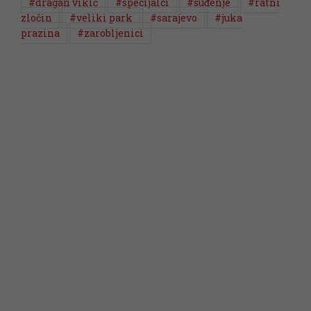
#dragan vikić
#specijalci
#suđenje
#ratni
zločin
#veliki park
#sarajevo
#juka
prazina
#zarobljenici