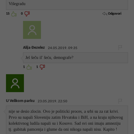
Višegradu
Odgovori
15
0
Alija Đezelez
24.05.2019. 09:35
Jel šeču il' šeću, demografe?
1
1
U Velikom parku
23.05.2019. 22:50
nije se desio zlocin. Ovo je politicki proces, a srbi su za rat krivi.
Prvo su napali Sloveniju zatim Hrvatsku i BiH, a na kraju njihovog
kolektivnog ludila napali su i Kosovo. Sad svi oni imaju amneziju
tj. gubitak pamcenja i glume da oni nikoga napali nisu. Kapito !