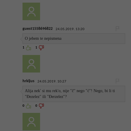
guest1558696822
24.05.2019. 13:20
O jebem te nepismena
1
1
hrkljus
24.05.2019. 10:27
Alija nek' si mu rek'o, nije "č" nego "ć"! Nego, bi li ti
"Đezelez" ili "Đerzelez"?
0
0