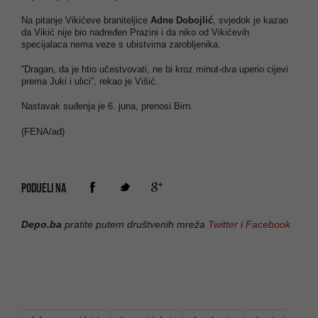
Na pitanje Vikićeve braniteljice
Adne Dobojlić
, svjedok je kazao
da Vikić nije bio nadređen Prazini i da niko od Vikićevih
specijalaca nema veze s ubistvima zarobljenika.
“Dragan, da je htio učestvovati, ne bi kroz minut-dva uperio cijevi
prema Juki i ulici”, rekao je Višić.
Nastavak suđenja je 6. juna, prenosi Birn.
(FENA/ad)
PODIJELI NA
Depo.ba
pratite putem društvenih mreža
Twitter
i
Facebook