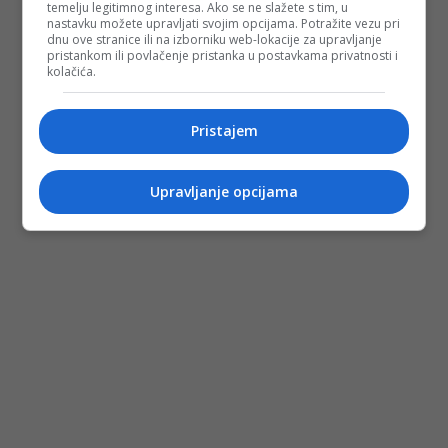
temelju legitimnog interesa. Ako se ne slažete s tim, u
nastavku možete upravljati svojim opcijama. Potražite vezu pri
dnu ove stranice ili na izborniku web-lokacije za upravljanje
pristankom ili povlačenje pristanka u postavkama privatnosti i
kolačića.
Pristajem
Upravljanje opcijama