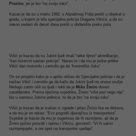
Prazine
, jer je bio “na svoju ruku”.
Kazao je da su u martu 1992. s Alipašinog Polja prešli u objekat u
gradu, u kojem je bila specijalna policija Dragana Vikića, a da su
nakon sedam do deset dana prešli u obdanište preko puta.
Višić je kazao da su Jukini ljudi imali “neke lijeve” akreditacije,
“kao rezervni sastav policije”. Naveo je i da mu je jedne prilike
Vikić dao motorolu i zamolio ga da “kontroliše Juku”.
On se prisjetio kako je u aprilu otišao do Specijalne policije i da je
naišao Vikić i zamolio ga da kaže da Jukini ljudi ne unose oružje.
Nedugo zatim ušli su ljudi i rekli da je
Mišo Žmiro
doveo
zarobljenike. Prema riječima svjedoka, Žmiro “više jest nego nije”
bio u sastavu Jukine jedinice, te da je bio “na svoju ruku”.
Višić je kazao da je izašao iz zgrade i pitao Žmiru šta se dešava,
a da mu je on rekao: “Evo pogodili djevojčicu iz transportera”.
Svjedok je kazao da mu je sugerisao da ih razmijene, ali da je
Žmiro počeo psovati i njemu i Vikiću, govoreći: “Vi ih samo
razmjenjujete, a oni opet na transporter sjedaju”.