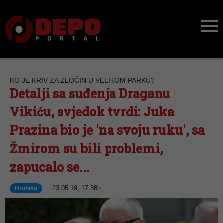
KO JE KRIV ZA ZLOČIN U VELIKOM PARKU?
Detalji sa suđenja Draganu
Vikiću, svjedok tvrdi: Juka
Prazina bio je 'na svoju ruku', sa
Žmirom su bili problemi,
zapucalo se...
23.05.19, 17:38h
Hronika