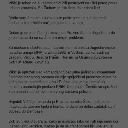
Višić je rekao da su zarobljenici bili postrojeni na ulici pored parka
i da se zapucalo. Sa Žmirom je bilo šest do sedam ljudi.
“Vidio sam četvoricu pucaju u te postrojene uz zid na cesti…
Jedan je bio s heklerom”, prisjetio se svjedok.
Dodao je da je otišao da obavijesti Prazinu šta se dogodilo, a da
je on kazao da su sa Žmirom uvijek problemi.
Za učešće u ubistvu osam zarobljenih rezervista Jugoslovenske
narodne armije (JNA) u aprilu 1992. u Velikom parku, sudi se
Draganu Vikiću,
Jusufu Pušini, Nerminu Uzunović
u zvanom
Šok i
Mladenu Čovčiću
.
Vikić je optužen kao komandant Specijalne jedinice i komandant
Jedinice rezervnog sastava da nije spriječio ni preduzeo mjere na
kažnjavanju podređenih, kao i Pušina, koji je bio pomoćnik
ministra unutrašnjih poslova RBiH. Uzunović i Čovčić su optuženi
kao pripadnici Jedinice rezervnog sastava policije.
Svjedok Višić je rekao da je Prazina naredio Šoku i još jednom
mladiću da utovare tijela u kombi, te da je on dobio zadatak da ih
odvezu do Bentbaše.
Dok su tijela utovarana, kako je ispričao, niko od njih nije smio ući
u specijalnu jedinicu. Kazao je da su transporteri bili upaljeni, a