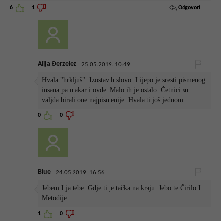
Odgovori
6
1
Alija Đerzelez
25.05.2019. 10:49
Hvala "hrkljuš". Izostavih slovo. Lijepo je sresti pismenog
insana pa makar i ovde. Malo ih je ostalo. Četnici su
valjda birali one najpismenije. Hvala ti još jednom.
0
0
Blue
24.05.2019. 16:56
Jebem I ja tebe. Gdje ti je tačka na kraju. Jebo te Čirilo I
Metodije.
1
0