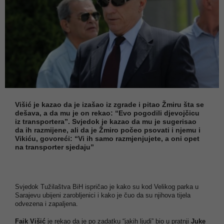
Višić je kazao da je izašao iz zgrade i pitao Žmiru šta se
dešava, a da mu je on rekao: “Evo pogodili djevojčicu
iz transportera”. Svjedok je kazao da mu je sugerisao
da ih razmijene, ali da je Žmiro počeo psovati i njemu i
Vikiću, govoreći: “Vi ih samo razmjenjujete, a oni opet
na transporter sjedaju”
Svjedok Tužilaštva BiH ispričao je kako su kod Velikog parka u
Sarajevu ubijeni zarobljenici i kako je čuo da su njihova tijela
odvezena i zapaljena.
Faik Višić
je rekao da je po zadatku “jakih ljudi” bio u pratnji
Juke