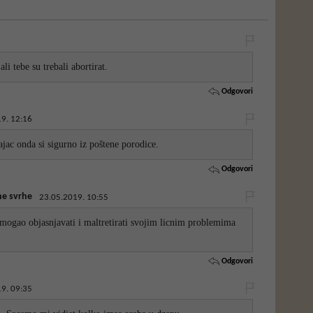
li tebe su trebali abortirat.
Odgovori
9. 12:16
cajac onda si sigurno iz poštene porodice.
Odgovori
ne svrhe
23.05.2019. 10:55
 mogao objasnjavati i maltretirati svojim licnim problemima
Odgovori
9. 09:35