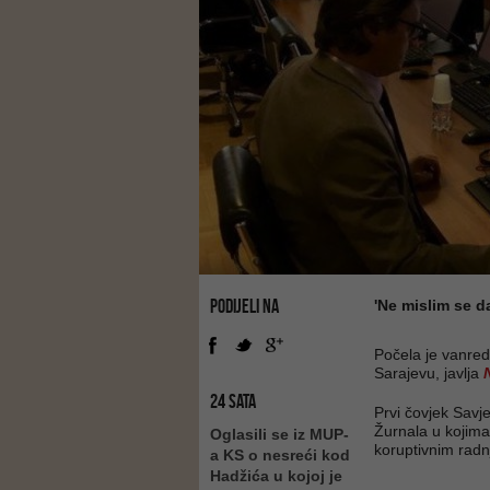
PODIJELI NA
'Ne mislim se da
Počela je vanred
Sarajevu, javlja
24 SATA
Prvi čovjek Savj
Žurnala u kojima
Oglasili se iz MUP-
koruptivnim rad
a KS o nesreći kod
Hadžića u kojoj je