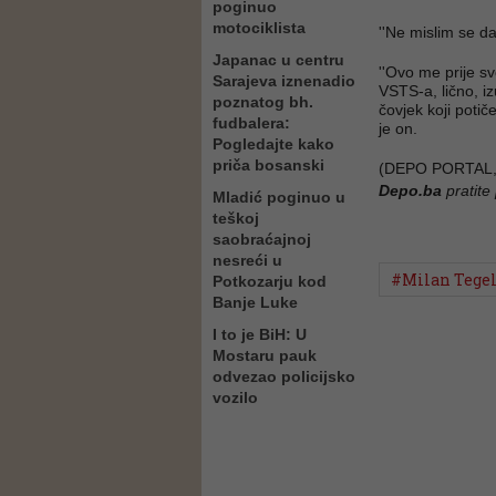
poginuo
motociklista
''Ne mislim se dal
Japanac u centru
''Ovo me prije s
Sarajeva iznenadio
VSTS-a, lično, i
poznatog bh.
čovjek koji potič
fudbalera:
je on.
Pogledajte kako
priča bosanski
(DEPO PORTAL,
Depo.ba
pratite
Mladić poginuo u
teškoj
saobraćajnoj
nesreći u
#Milan Tegel
Potkozarju kod
Banje Luke
I to je BiH: U
Mostaru pauk
odvezao policijsko
vozilo