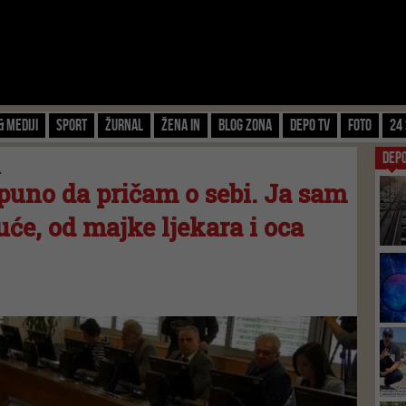
& Mediji
Sport
Žurnal
Žena IN
Blog zona
Depo TV
FOTO
24 
DEP
A
 puno da pričam o sebi. Ja sam
uće, od majke ljekara i oca