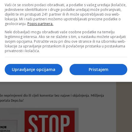
Vaši će se osobni podaci obrađivati, a podatke s vašeg uređaja (kolačiće,
jedinstvene identifikatore i druge podatke uređaja) može pohranjivati,
dijeliti te im pristupati 241 partner ili ih može upotrebljavati ova web-
lokacija. Mi i naši partneri možemo upotrebljavati precizne podatke o
geolociranju.
Popis partnera.
Neki dobavljači mogu obrađivati vaše osobne podatke na temelju
legitimnog interesa. Ako se ne slažete s tim, u nastavku možete upravljati
svojim opcijama. Potražite vezu pri dnu ove stranice ili na izborniku web-
lokacije za upravljanje pristankom ili povlačenje pristanka u postavkama
privatnosti i kolačića.
Upravljanje opcijama
Pristajem
e neprimjereni dio ili cijeli komentar bez najave i objašnjenja. Mišljenja
portala Depo.ba!