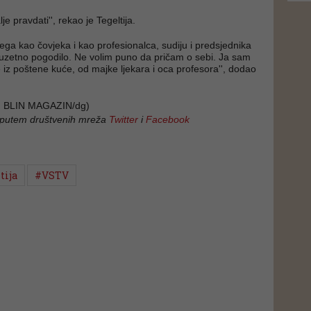
je pravdati'', rekao je Tegeltija.
vega kao čovjeka i kao profesionalca, sudiju i predsjednika
zuzetno pogodilo. Ne volim puno da pričam o sebi. Ja sam
e iz poštene kuće, od majke ljekara i oca profesora'', dodao
 BLIN MAGAZIN/dg)
 putem društvenih mreža
Twitter
i
Facebook
tija
#VSTV