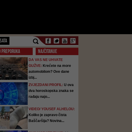
SATA
O PREPORUKA
NAJČITANIJE
DA VAS NE UHVATE
GUŽVE:
Krećete na more
automobilom? Ove dane
izbj...
ZVJEZDANI PROFIL:
U ova
dva horoskopska znaka se
rađaju najo...
VIDEO/ YOUSEF ALHELOU:
Koliko je zapravo čista
Baščaršija? Novina...