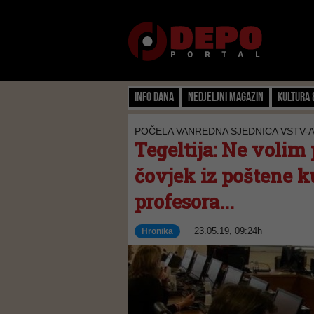
Info dana
Nedjeljni magazin
Kultura 
POČELA VANREDNA SJEDNICA VSTV-
Tegeltija: Ne volim
čovjek iz poštene k
profesora...
23.05.19, 09:24h
Hronika