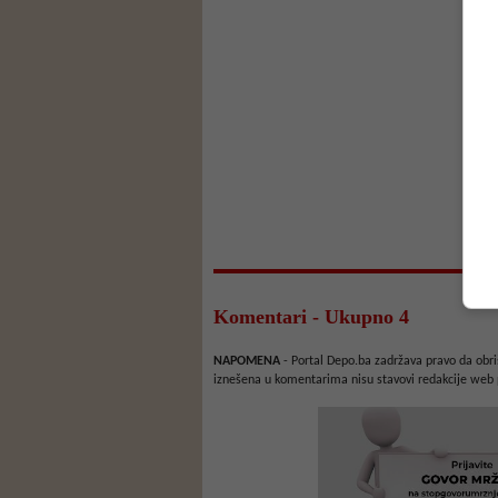
Komentari - Ukupno 4
NAPOMENA
- Portal Depo.ba zadržava pravo da obriš
iznešena u komentarima nisu stavovi redakcije web 