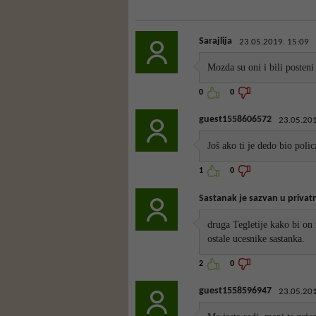
Sarajlija
23.05.2019. 15:09
Mozda su oni i bili posteni a
0
0
guest1558606572
23.05.201
Još ako ti je dedo bio poli
1
0
Sastanak je sazvan u privat
druga Tegletije kako bi on
ostale ucesnike sastanka.
2
0
guest1558596947
23.05.201