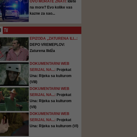
OVO MORATE ZNATI:
Idete
na more? Evo kolike vas
kazne za sao...
O
TV
EPIZODA „ZATURENA ILI...:
DEPO VREMEPLOV:
Zaturena Ilidža
DOKUMENTARNI WEB
SERIJAL NA...:
Projekat
Una: Rijeka sa kulturom
(VIII)
DOKUMENTARNI WEB
SERIJAL NA...:
Projekat
Una: Rijeka sa kulturom
(VII)
DOKUMENTARNI WEB
SERIJAL NA...:
Projekat
Una: Rijeka sa kulturom (VI)