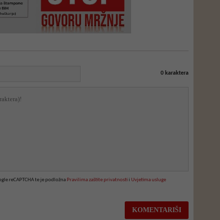
0
karaktera
oogle reCAPTCHA te je podložna
Pravilima zaštite privatnosti
i
Uvjetima usluge