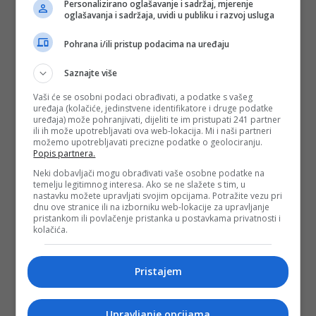
Personalizirano oglašavanje i sadržaj, mjerenje
oglašavanja i sadržaja, uvidi u publiku i razvoj usluga
Pohrana i/ili pristup podacima na uređaju
Saznajte više
Vaši će se osobni podaci obrađivati, a podatke s vašeg
uređaja (kolačiće, jedinstvene identifikatore i druge podatke
uređaja) može pohranjivati, dijeliti te im pristupati 241 partner
ili ih može upotrebljavati ova web-lokacija. Mi i naši partneri
možemo upotrebljavati precizne podatke o geolociranju.
Popis partnera.
Neki dobavljači mogu obrađivati vaše osobne podatke na
temelju legitimnog interesa. Ako se ne slažete s tim, u
nastavku možete upravljati svojim opcijama. Potražite vezu pri
dnu ove stranice ili na izborniku web-lokacije za upravljanje
pristankom ili povlačenje pristanka u postavkama privatnosti i
kolačića.
Pristajem
Upravljanje opcijama