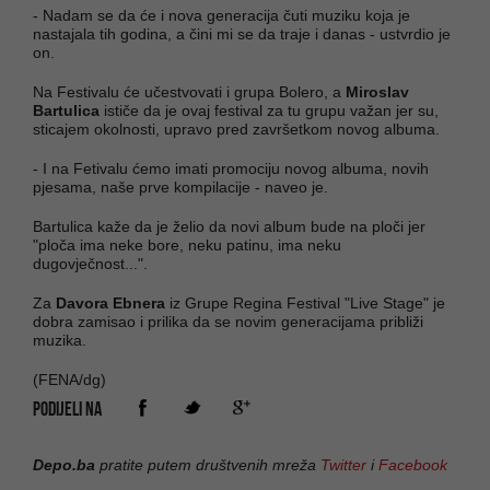
- Nadam se da će i nova generacija čuti muziku koja je
nastajala tih godina, a čini mi se da traje i danas - ustvrdio je
on.
Na Festivalu će učestvovati i grupa Bolero, a
Miroslav
Bartulica
ističe da je ovaj festival za tu grupu važan jer su,
sticajem okolnosti, upravo pred završetkom novog albuma.
- I na Fetivalu ćemo imati promociju novog albuma, novih
pjesama, naše prve kompilacije - naveo je.
Bartulica kaže da je želio da novi album bude na ploči jer
"ploča ima neke bore, neku patinu, ima neku
dugovječnost...".
Za
Davora Ebnera
iz Grupe Regina Festival "Live Stage" je
dobra zamisao i prilika da se novim generacijama približi
muzika.
(FENA/dg)
PODIJELI NA
Depo.ba
pratite putem društvenih mreža
Twitter
i
Facebook