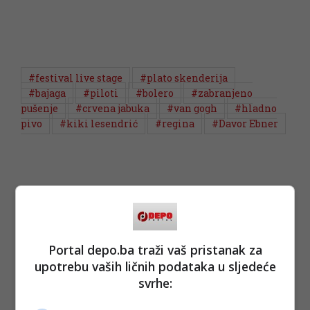
#festival live stage
#plato skenderija
#bajaga
#piloti
#bolero
#zabranjeno
pušenje
#crvena jabuka
#van gogh
#hladno
pivo
#kiki lesendrić
#regina
#Davor Ebner
Portal depo.ba traži vaš pristanak za
upotrebu vaših ličnih podataka u sljedeće
svrhe: