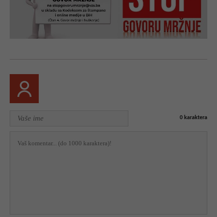
0
karaktera