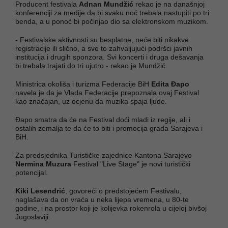
Producent festivala
Adnan Mundžić
rekao je na današnjoj
konferenciji za medije da bi svaku noć trebala nastupiti po tri
benda, a u ponoć bi počinjao dio sa elektronskom muzikom.
- Festivalske aktivnosti su besplatne, neće biti nikakve
registracije ili slično, a sve to zahvaljujući podršci javnih
institucija i drugih sponzora. Svi koncerti i druga dešavanja
bi trebala trajati do tri ujutro - rekao je Mundžić.
Ministrica okoliša i turizma Federacije BiH
Edita Đapo
navela je da je Vlada Federacije prepoznala ovaj Festival
kao značajan, uz ocjenu da muzika spaja ljude.
Đapo smatra da će na Festival doći mladi iz regije, ali i
ostalih zemalja te da će to biti i promocija grada Sarajeva i
BiH.
Za predsjednika Turističke zajednice Kantona Sarajevo
Nermina Muzura
Festival "Live Stage" je novi turistički
potencijal.
Kiki Lesendrić
, govoreći o predstojećem Festivalu,
naglašava da on vraća u neka lijepa vremena, u 80-te
godine, i na prostor koji je kolijevka rokenrola u cijeloj bivšoj
Jugoslaviji.