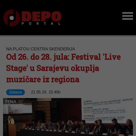
NA PLATOU CENTRA SKENDERIJA
Od 26. do 28. jula: Festival 'Live
Stage' u Sarajevu okuplja
muzičare iz regiona
21.05.19, 15:40h
Zabava