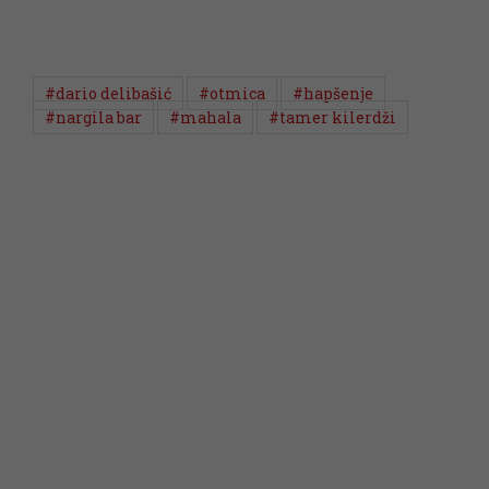
#dario delibašić
#otmica
#hapšenje
#nargila bar
#mahala
#tamer kilerdži