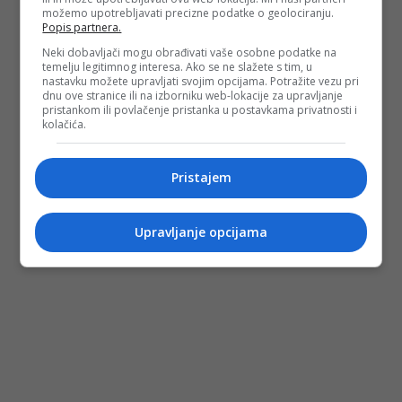
možemo upotrebljavati precizne podatke o geolociranju.
Popis partnera.
Neki dobavljači mogu obrađivati vaše osobne podatke na
temelju legitimnog interesa. Ako se ne slažete s tim, u
nastavku možete upravljati svojim opcijama. Potražite vezu pri
dnu ove stranice ili na izborniku web-lokacije za upravljanje
pristankom ili povlačenje pristanka u postavkama privatnosti i
kolačića.
Pristajem
Upravljanje opcijama