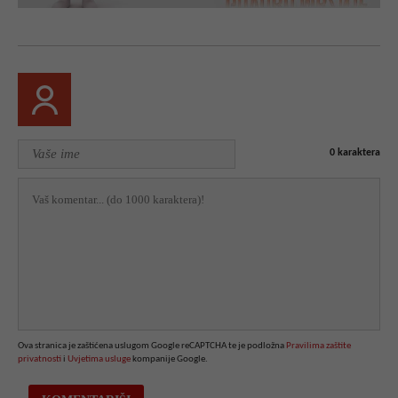
0
karaktera
Ova stranica je zaštićena uslugom Google reCAPTCHA te je podložna
Pravilima zaštite
privatnosti
i
Uvjetima usluge
kompanije Google.