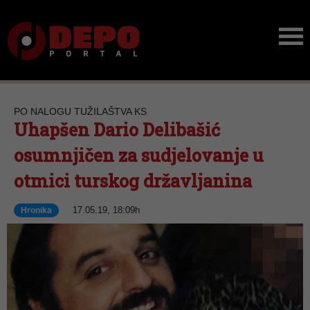
PO NALOGU TUŽILAŠTVA KS
Uhapšen Dario Delibašić
osumnjičen za sudjelovanje u
otmici turskog državljanina
17.05.19, 18:09h
Hronika