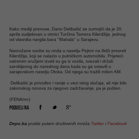
Kako mediji prenose, Dario Delibašić se sumnjiči da je 20.
aprila sudjelovao u otmici Turčina Tamera Kilerdžija, jednog
od vlasnika nargila bara ''Mahala'' u Sarajevu.
Naoružane osobe su onda u naselju Pejton na Ilidži presreli
Kilerdžija, koji se nalazio u putničkom automobilu. Prijeteći
vatrenim oružjem izveli su ga iz vozila, svezali i držali
zarobljenog do narednog dana kada su ga ostavili u
sarajevskom naselju Otoka. Od njega su tražili milion KM.
Delibašić je privođen i ranije u vezi istog slučaja, ali nije bilo
zakonskog osnova za njegovo zadržavanje, pa je pušten.
(FENA/mr)
PODIJELI NA
Depo.ba
pratite putem društvenih mreža
Twitter
i
Facebook