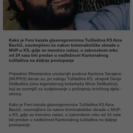
Kako je Feni kazala glasnogovornica Tužilaštva KS Azra
Bavčić, osumnjičeni će nakon kriminalističke obrade u
MUP-u KS, gdje se trenutno nalazi, u zakonskom roku
od 24 sata biti predan u nadležnost Kantonalnog
tužilaštva na daljnje postupanje
Pripadnici Ministarstva unutarnjih poslova Kantona Sarajevo
(MUPKS) danas su, po nalogu Tužilaštva KS, uhapsili Darija
Delibašića (sina legendarnog košarkaša Mirze Delibašića),
koji se sumnjiči za sudjelovanje u počinjenju krivičnog djela -
otmica.
Kako je Feni kazala glasnogovornica Tužilaštva KS Azra
Bavčić, osumnjičeni će nakon kriminalističke obrade u MUP-
u KS, gdje se trenutno nalazi, u zakonskom roku od 24 sata
biti predan u nadležnost Kantonalnog tužilaštva na daljnje
postupanje.