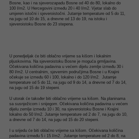
Bosne, kao i na sjeverozapadu Bosne od 40 do 80, lokalno do
100 l/m2. U Hercegovini između 20 i 40 l/m2. Vjetar slab do
umjeren istočni i sjeveroistočni. Jutarnje temperature od 5 do 11,
na jugu od 10 do 15, a dnevne od 13 do 19, na istoku i
sjeveroistoku Bosne do 23 stepena.
U ponedjeljak će biti oblačno vrijeme sa kišom i lokalnim
pljuskovima. Na sjeveroistoku Bosne je moguća grmljavina.
Očekivana količina padavina u većem dijelu zemlje između 30 i
80 l/m2. U centralnim, sjevernim područjima Bosne i u Krajini
očekuje se između 60 i 100, lokalno i do 120 l/m2. Jutarnje
temperature od 5 do 11, na jugu od 9 do 14, a dnevne od 7 do 14,
na jugu od 15 do 19 stepeni.
U utorak će također biti oblačno vrijeme sa kišom. Na planinama
sa susnježicom i snijegom. Očekivana količina padavina u većem
dijelu zemlje između 10 i 30, na sjeveroistoku Bosne i Krajini
lokalno do 50 l/m2. Jutarnje temperature od 2 do 7, na jugu do 10,
a dnevne od 7 do 14, na jugu od 15 do 20 stepeni.
I u srijedu će biti oblačno vrijeme sa kišom. Očekivana količina
padavina između 5 i 15 l/m2. Jutarnje temperature od 2 do 8, na