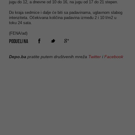
jugu do 12, a dnevne od 10 do 16, na jugu od 17 do 21 stepen.
Do kraja sedmice i dalje će biti sa padavinama, uglavnom slabog
intenziteta. Očekivana količina padavina između 2 i 10 l/m2 u
toku 24 sata.
(FENA/ad)
PODIJELI NA
Depo.ba
pratite putem društvenih mreža
Twitter
i
Facebook