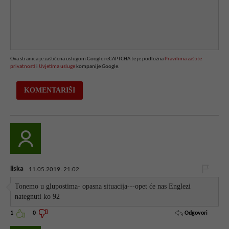
Ova stranica je zaštićena uslugom Google reCAPTCHA te je podložna
Pravilima zaštite
privatnosti
i
Uvjetima usluge
kompanije Google.
liska
11.05.2019. 21:02
Tonemo u glupostima- opasna situacija---opet će nas Englezi
nategnuti ko 92
Odgovori
1
0