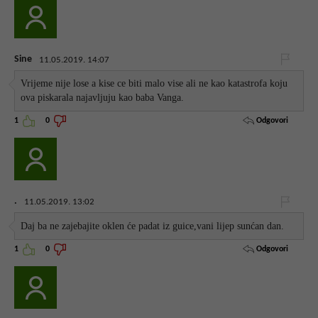
Sine
11.05.2019. 14:07
Vrijeme nije lose a kise ce biti malo vise ali ne kao katastrofa koju
ova piskarala najavljuju kao baba Vanga.
Odgovori
1
0
.
11.05.2019. 13:02
Daj ba ne zajebajite oklen će padat iz guice,vani lijep sunćan dan.
Odgovori
1
0