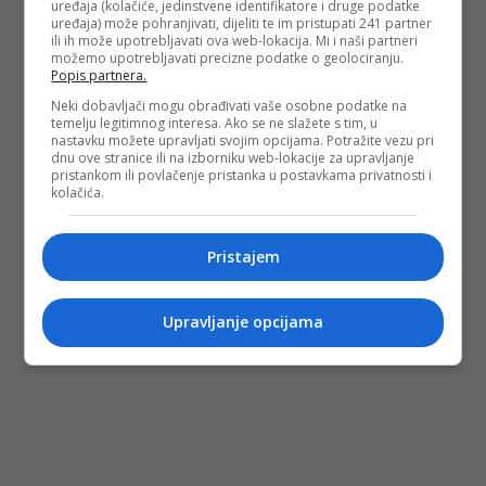
uređaja (kolačiće, jedinstvene identifikatore i druge podatke
uređaja) može pohranjivati, dijeliti te im pristupati 241 partner
ili ih može upotrebljavati ova web-lokacija. Mi i naši partneri
možemo upotrebljavati precizne podatke o geolociranju.
Popis partnera.
Neki dobavljači mogu obrađivati vaše osobne podatke na
temelju legitimnog interesa. Ako se ne slažete s tim, u
nastavku možete upravljati svojim opcijama. Potražite vezu pri
dnu ove stranice ili na izborniku web-lokacije za upravljanje
pristankom ili povlačenje pristanka u postavkama privatnosti i
kolačića.
Pristajem
Upravljanje opcijama