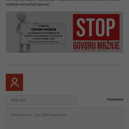
redakcije web portala Depo.ba!
0
karaktera