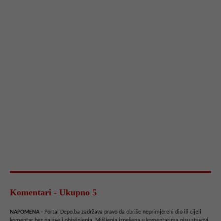
Komentari - Ukupno 5
NAPOMENA
- Portal Depo.ba zadržava pravo da obriše neprimjereni dio ili cijeli
komentar bez najave i objašnjenja. Mišljenja iznešena u komentarima nisu stavovi