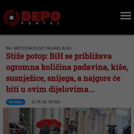
BH. METEOROLOZI NAJAVLJUJU
Stiže potop: BiH se približava
ogromna količina padavina, kiše,
susnježice, snijega, a najgore će
biti u ovim dijelovima...
11.05.19, 09:52h
Hronika