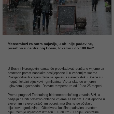
Meteorolozi za sutra najavljuju obilnije padavine,
posebno u centralnoj Bosni, lokalno i do 100 l/m2
U Bosni i Hercegovini danas će preovladavati sunčano vrijeme uz
postepen porast naoblake poslijepodne ili u večernjim satima.
Poslijepodne ili krajam dana na sjeveru i sjeveroistoku Bosne su
mogući lokalni pljuskovi i grmljavina. Vjetar slab do umjeren
uglavnom jugozapadni. Dnevne temperature od 19 do 25 stepeni.
Prema prognozi Federalnog hidrometeorološkog zavoda BiH, u
nedjelju će biti pretežno oblačno vrijeme sa kišom. Poslijepodne u
sjevernim i sjeveroistočnim područjima Bosne se očekuju
pljuskovi i grmljavina. Očekivana količina padavina u većem
dijelu zemlje uglavnom između 10 i 30 l/m2. U dijelu centralne