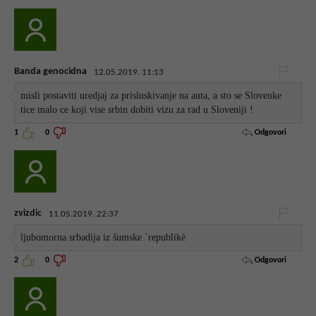
Banda genocidna
12.05.2019. 11:13
misli postaviti uredjaj za prisluskivanje na auta, a sto se Slovenke
tice malo ce koji vise srbin dobiti vizu za rad u Sloveniji !
Odgovori
1
0
zvizdic
11.05.2019. 22:37
ljubomorna srbadija iz šumske ˋrepublikè
Odgovori
2
0