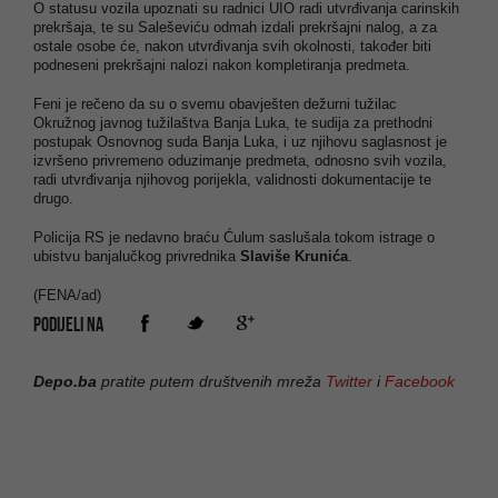
O statusu vozila upoznati su radnici UIO radi utvrđivanja carinskih
prekršaja, te su Saleševiću odmah izdali prekršajni nalog, a za
ostale osobe će, nakon utvrđivanja svih okolnosti, također biti
podneseni prekršajni nalozi nakon kompletiranja predmeta.
Feni je rečeno da su o svemu obavješten dežurni tužilac
Okružnog javnog tužilaštva Banja Luka, te sudija za prethodni
postupak Osnovnog suda Banja Luka, i uz njihovu saglasnost je
izvršeno privremeno oduzimanje predmeta, odnosno svih vozila,
radi utvrđivanja njihovog porijekla, validnosti dokumentacije te
drugo.
Policija RS je nedavno braću Ćulum saslušala tokom istrage o
ubistvu banjalučkog privrednika
Slaviše Krunića
.
(FENA/ad)
PODIJELI NA
Depo.ba
pratite putem društvenih mreža
Twitter
i
Facebook