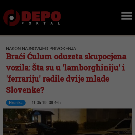
NAKON NAJNOVIJEG PRIVOĐENJA
Braći Ćulum oduzeta skupocjena
vozila: Šta su u 'lamborghiniju' i
'ferrariju' radile dvije mlade
Slovenke?
11.05.19, 09:46h
Hronika