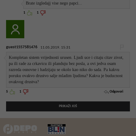
Brate izgledajj vise nego papci...
1
1
guest1557581476
11.05.2019. 15:31
Kompletan sistem vrijednosti urusen. Ljudi uce i citaju citav zivot,
pa ili rade za crkavicu ili planduju bez posla, a ovi jedva osam
razreda osnovne i hadzijaju se okolo kao niko do sada. Pa kakvu
poruku ovakvo drustvo salje mladim ljudima? Kakva je buducnost
ovakvog drustva?
Odgovori
5
1
PRIKAŽI JOŠ