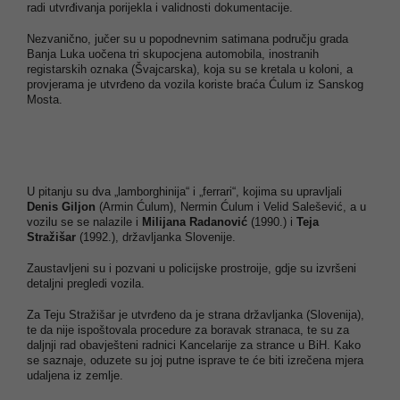
radi utvrđivanja porijekla i validnosti dokumentacije.
Nezvanično, jučer su u popodnevnim satimana području grada
Banja Luka uočena tri skupocjena automobila, inostranih
registarskih oznaka (Švajcarska), koja su se kretala u koloni, a
provjerama je utvrđeno da vozila koriste braća Ćulum iz Sanskog
Mosta.
U pitanju su dva „lamborghinija“ i „ferrari“, kojima su upravljali
Denis Giljon
(Armin Ćulum), Nermin Ćulum i Velid Salešević, a u
vozilu se se nalazile i
Milijana Radanović
(1990.) i
Teja
Stražišar
(1992.), državljanka Slovenije.
Zaustavljeni su i pozvani u policijske prostroije, gdje su izvršeni
detaljni pregledi vozila.
Za Teju Stražišar je utvrđeno da je strana državljanka (Slovenija),
te da nije ispoštovala procedure za boravak stranaca, te su za
daljnji rad obavješteni radnici Kancelarije za strance u BiH. Kako
se saznaje, oduzete su joj putne isprave te će biti izrečena mjera
udaljena iz zemlje.