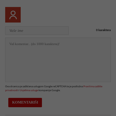
0
karaktera
Ova stranica je zaštićena uslugom Google reCAPTCHA te je podložna
Pravilima zaštite
privatnosti
i
Uvjetima usluge
kompanije Google.