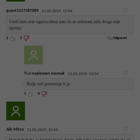
guest1557587089
11.05.2019. 17:04
Uzeli him avte ugenocidnoj zato šo su uslimani niša drugo nije
upitnju
Odgovori
2
2
Ti si nepismen momak
12.05.2019. 10:34
Bolje suti pametnije ti je
1
0
Alic Mirza
11.05.2019. 15:43