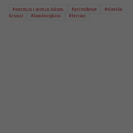
#nermin i armin ćulum
#privođenje
#slaviša
krunić
#lamborghini
#ferrari