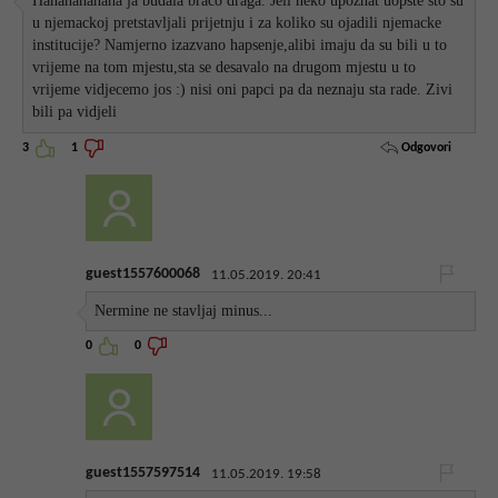
Hahahahahaha ja budala braco draga. Jeli neko upoznat uopste sto su
u njemackoj pretstavljali prijetnju i za koliko su ojadili njemacke
institucije? Namjerno izazvano hapsenje,alibi imaju da su bili u to
vrijeme na tom mjestu,sta se desavalo na drugom mjestu u to
vrijeme vidjecemo jos :) nisi oni papci pa da neznaju sta rade. Zivi
bili pa vidjeli
Odgovori
3
1
guest1557600068
11.05.2019. 20:41
Nermine ne stavljaj minus...
0
0
guest1557597514
11.05.2019. 19:58