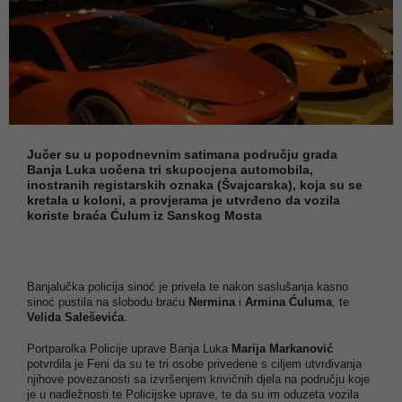
Jučer su u popodnevnim satimana području grada
Banja Luka uočena tri skupocjena automobila,
inostranih registarskih oznaka (Švajcarska), koja su se
kretala u koloni, a provjerama je utvrđeno da vozila
koriste braća Ćulum iz Sanskog Mosta
Banjalučka policija sinoć je privela te nakon saslušanja kasno
sinoć pustila na slobodu braću
Nermina
i
Armina Ćuluma
, te
Velida Saleševića
.
Portparolka Policije uprave Banja Luka
Marija Markanović
potvrdila je Feni da su te tri osobe privedene s ciljem utvrđivanja
njihove povezanosti sa izvršenjem krivičnih djela na području koje
je u nadležnosti te Policijske uprave, te da su im oduzeta vozila