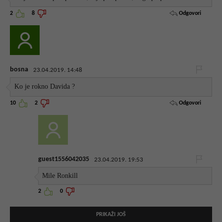
Odgovori
2
8
bosna
23.04.2019. 14:48
Ko je rokno Davida ?
Odgovori
10
2
guest1556042035
23.04.2019. 19:53
Mile Ronkill
2
0
PRIKAŽI JOŠ