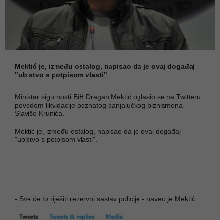
Mektić je, između ostalog, napisao da je ovaj događaj
"ubistvo s potpisom vlasti"
Ministar sigurnosti BiH Dragan Mektić oglasio se na Twitteru
povodom likvidacije poznatog banjalučkog biznismena
Slaviše Krunića.
Mektić je, između ostalog, napisao da je ovaj događaj
"ubistvo s potpisom vlasti".
- Sve će to riješiti rezervni sastav policije - naveo je Mektić.