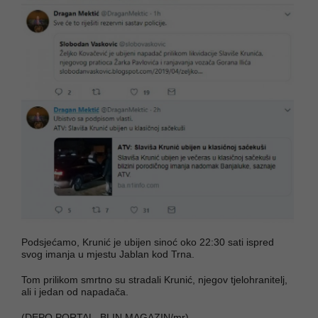
Podsjećamo, Krunić je ubijen sinoć oko 22:30 sati ispred
svog imanja u mjestu Jablan kod Trna.
Tom prilikom smrtno su stradali Krunić, njegov tjelohranitelj,
ali i jedan od napadača.
(DEPO PORTAL, BLIN MAGAZIN/mr)