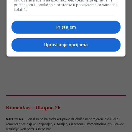
dnu ove stranice ili na izborniku web-lokacije za upravljanje
pristankom ili povlačenje pristanka u postavkama privatnosti i
kolačića.
Pristajem
Upravljanje opcijama
Komentari - Ukupno 26
NAPOMENA
- Portal Depo.ba zadržava pravo da obriše neprimjereni dio ili cijeli
komentar bez najave i objašnjenja. Mišljenja iznešena u komentarima nisu stavovi
redakcije web portala Depo.ba!