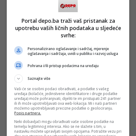
Portal depo.ba traži vaš pristanak za
upotrebu vaših ličnih podataka u sljedeće
svrhe:
Personalizirano oglašavanje i sadržaj, mjerenje
oglašavanja i sadržaja, uvidi u publiku i razvoj usluga
Pohrana i/ili pristup podacima na uređaju
Saznajte više
Vaši će se osobni podaci obrađivati, a podatke s vašeg
uređaja (kolačiće, jedinstvene identifikatore i druge podatke
uređaja) može pohranjivati, dijeliti te im pristupati 241 partner
ili ih može upotrebljavati ova web-lokacija. Mi i naši partneri
možemo upotrebljavati precizne podatke o geolociranju.
Popis partnera.
Neki dobavljači mogu obrađivati vaše osobne podatke na
temelju legitimnog interesa. Ako se ne slažete s tim, u
nastavku možete upravljati svojim opcijama. Potražite vezu pri