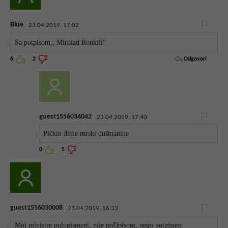
Blue
23.04.2019. 17:02
Sa potpisom,, Mirolad Ronkill''
Odgovori
6
2
guest1556034042
23.04.2019. 17:40
Pičkin dime mrski dušmanine
0
5
guest1556030008
23.04.2019. 16:33
Moj ministre polupismeni, nije poDpisom, nego potpisom