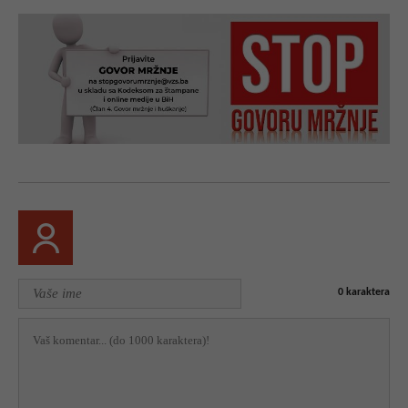
0
karaktera