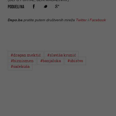
PODIJELI NA
Depo.ba
pratite putem društvenih mreža
Twitter
i
Facebook
#dragan mektić
#slaviša krunić
#biznismen
#banjaluka
#ubistvo
#sačekuša