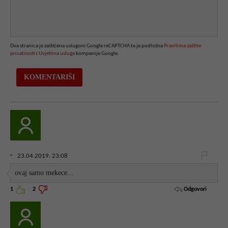
Ova stranica je zaštićena uslugom Google reCAPTCHA te je podložna
Pravilima zaštite
privatnosti
i
Uvjetima usluge
kompanije Google.
-
23.04.2019. 23:08
ovaj samo mekece...
Odgovori
1
2