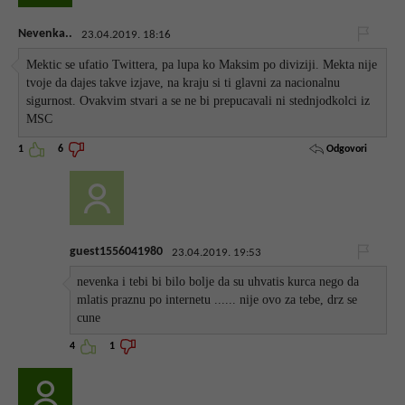
Nevenka..
23.04.2019. 18:16
Mektic se ufatio Twittera, pa lupa ko Maksim po diviziji. Mekta nije
tvoje da dajes takve izjave, na kraju si ti glavni za nacionalnu
sigurnost. Ovakvim stvari a se ne bi prepucavali ni stednjodkolci iz
MSC
Odgovori
1
6
guest1556041980
23.04.2019. 19:53
nevenka i tebi bi bilo bolje da su uhvatis kurca nego da
mlatis praznu po internetu ...... nije ovo za tebe, drz se
cune
4
1