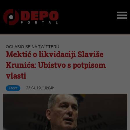
OGLASIO SE NA TWITTERU
Mektić o likvidaciji Slaviše
Krunića: Ubistvo s potpisom
vlasti
23.04.19, 10:04h
Front