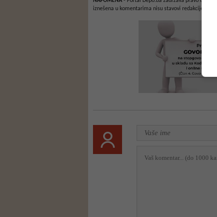
NAPOMENA
- Portal Depo.ba zadržava pravo da obriš
iznešena u komentarima nisu stavovi redakcije web 