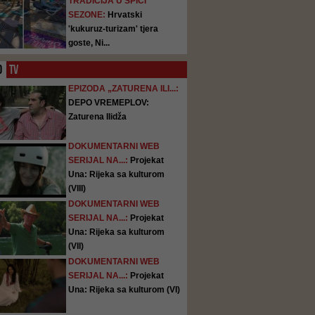
TRADICIJA U ŠPICI
SEZONE:
Hrvatski
'kukuruz-turizam' tjera
goste, Ni...
O
TV
EPIZODA „ZATURENA ILI...:
DEPO VREMEPLOV:
Zaturena Ilidža
DOKUMENTARNI WEB
SERIJAL NA...:
Projekat
Una: Rijeka sa kulturom
(VIII)
DOKUMENTARNI WEB
SERIJAL NA...:
Projekat
Una: Rijeka sa kulturom
(VII)
DOKUMENTARNI WEB
SERIJAL NA...:
Projekat
Una: Rijeka sa kulturom (VI)