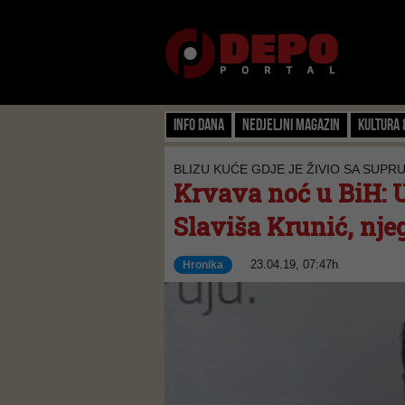
Info dana
Nedjeljni magazin
Kultura 
BLIZU KUĆE GDJE JE ŽIVIO SA SUP
Krvava noć u BiH: 
Slaviša Krunić, nje
23.04.19, 07:47h
Hronika