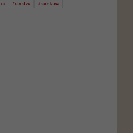
nić
#ubistvo
#sačekuša