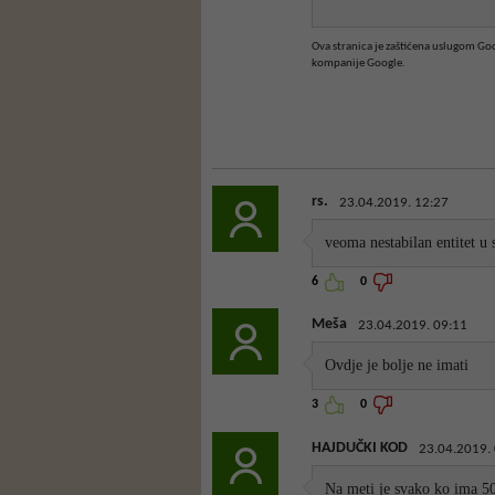
Ova stranica je zaštićena uslugom G
kompanije Google.
rs.
23.04.2019. 12:27
veoma nestabilan entitet u 
6
0
Meša
23.04.2019. 09:11
Ovdje je bolje ne imati
3
0
HAJDUČKI KOD
23.04.2019.
Na meti je svako ko ima 5