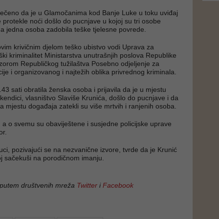
ji rečeno da je u Glamočanima kod Banje Luke u toku uviđaj
 protekle noći došlo do pucnjave u kojoj su tri osobe
 a jedna osoba zadobila teške tjelesne povrede.
 ovim krivičnim djelom teško ubistvo vodi Uprava za
ški kriminalitet Ministarstva unutrašnjih poslova Republike
zorom Republičkog tužilaštva Posebno odjeljenje za
ije i organizovanog i najtežih oblika privrednog kriminala.
2.43 sati obratila ženska osoba i prijavila da je u mjestu
kendici, vlasništvo Slaviše Krunića, došlo do pucnjave i da
na mjestu događaja zatekli su više mrtvih i ranjenih osoba.
a, a o svemu su obaviještene i susjedne policijske uprave
or.
uci, pozivajući se na nezvanične izvore, tvrde da je Krunić
noj sačekuši na porodičnom imanju.
 putem društvenih mreža
Twitter
i
Facebook