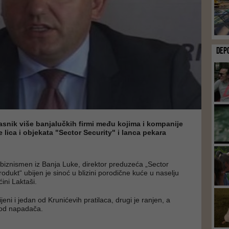
DEP
lasnik više banjalučkih firmi među kojima i kompanije
 lica i objekata "Sector Security" i lanca pekara
 biznismen iz Banja Luke, direktor preduzeća „Sector
produkt“ ubijen je sinoć u blizini porodične kuće u naselju
ini Laktaši.
jeni i jedan od Krunićevih pratilaca, drugi je ranjen, a
n od napadača.