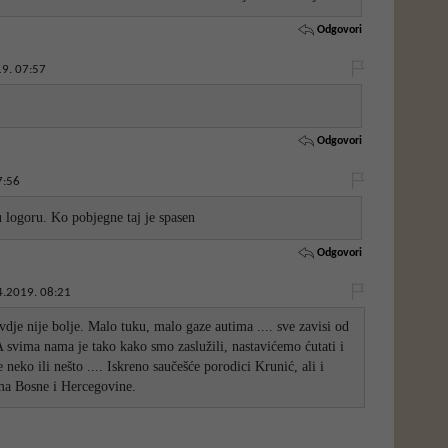
Odgovori
9. 07:57
Odgovori
7:56
 logoru. Ko pobjegne taj je spasen
Odgovori
4.2019. 08:21
vdje nije bolje. Malo tuku, malo gaze autima .... sve zavisi od
 A svima nama je tako kako smo zaslužili, nastavićemo ćutati i
e neko ili nešto .... Iskreno saučešće porodici Krunić, ali i
ma Bosne i Hercegovine.