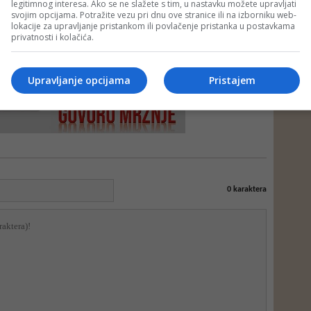
e neprimjereni dio ili cijeli komentar bez najave i objašnjenja. Mišljenja
legitimnog interesa. Ako se ne slažete s tim, u nastavku možete upravljati
portala Depo.ba!
svojim opcijama. Potražite vezu pri dnu ove stranice ili na izborniku web-
lokacije za upravljanje pristankom ili povlačenje pristanka u postavkama
privatnosti i kolačića.
Upravljanje opcijama
Pristajem
0
karaktera