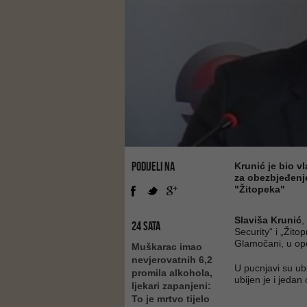
PODIJELI NA
Krunić je bio v
za obezbjeđenje
"Žitopeka"
Slaviša Krunić
,
24 SATA
Security“ i „Žito
Glamočani, u opć
Muškarac imao
nevjerovatnih 6,2
U pucnjavi su ubi
promila alkohola,
ubijen je i jeda
ljekari zapanjeni:
To je mrtvo tijelo