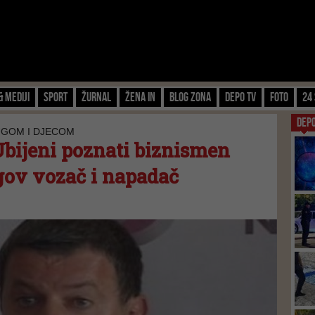
& Mediji
Sport
Žurnal
Žena IN
Blog zona
Depo TV
FOTO
24 
DEP
RUGOM I DJECOM
Ubijeni poznati biznismen
gov vozač i napadač