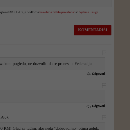
oogle reCAPTCHA te je podložna
Pravilima zaštite privatnosti
i
Uvjetima usluge
svakom pogledu, ne dozvoliti da se prenese u Federaciju.
Odgovori
Odgovori
 08:26
00 KM! Glad za tuđim: ako neda "dobrovoljno" otima ajduk.