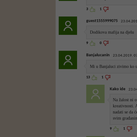
3
1
guest1555999075
23.04.201
Dodikova mafija na djelu
9
0
Banjalucanin
23.04.2019. 0
Mi u Banjaluci zivimo ko u
13
1
Kako ide
23.0
Na žalost ni o
kreativnosti.
nadati se da ć
svim građani
9
1