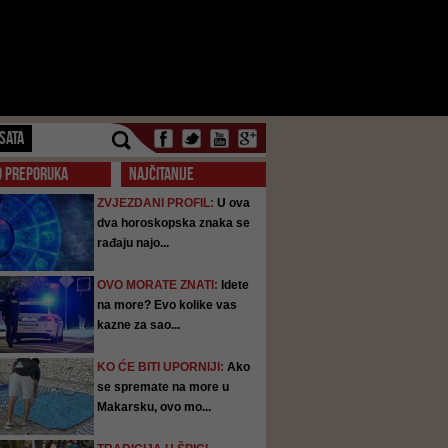
SATA
O PREPORUKA
NAJČITANIJE
ZVJEZDANI PROFIL:
U ova
dva horoskopska znaka se
rađaju najo...
OVO MORATE ZNATI:
Idete
na more? Evo kolike vas
kazne za sao...
KO ĆE BITI UPORNIJI:
Ako
se spremate na more u
Makarsku, ovo mo...