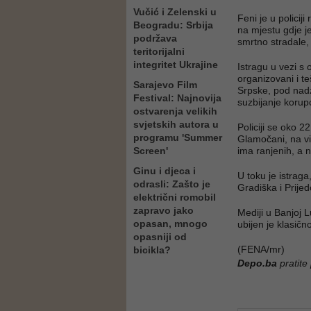
Vučić i Zelenski u
Feni je u polici
Beogradu: Srbija
na mjestu gdje je
podržava
smrtno stradale,
teritorijalni
integritet Ukrajine
Istragu u vezi s
organizovani i te
Sarajevo Film
Srpske, pod nad
Festival: Najnovija
suzbijanje korupc
ostvarenja velikih
svjetskih autora u
Policiji se oko 2
programu 'Summer
Glamočani, na vi
Screen'
ima ranjenih, a 
Ginu i djeca i
U toku je istrag
odrasli: Zašto je
Gradiška i Prijed
električni romobil
zapravo jako
Mediji u Banjoj L
opasan, mnogo
ubijen je klasič
opasniji od
(FENA/mr)
bicikla?
Depo.ba
pratite