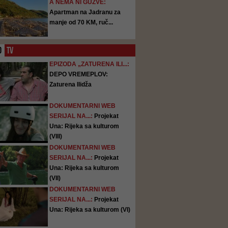
A NEMA NI GUŽVE:
Apartman na Jadranu za
manje od 70 KM, ruč...
O
TV
EPIZODA „ZATURENA ILI...:
DEPO VREMEPLOV:
Zaturena Ilidža
DOKUMENTARNI WEB
SERIJAL NA...:
Projekat
Una: Rijeka sa kulturom
(VIII)
DOKUMENTARNI WEB
SERIJAL NA...:
Projekat
Una: Rijeka sa kulturom
(VII)
DOKUMENTARNI WEB
SERIJAL NA...:
Projekat
Una: Rijeka sa kulturom (VI)