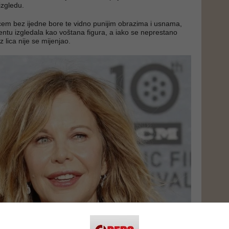
 izgledu.
cem bez ijedne bore te vidno punijim obrazima i usnama,
entu izgledala kao voštana figura, a iako se neprestano
z lica nije se mijenjao.