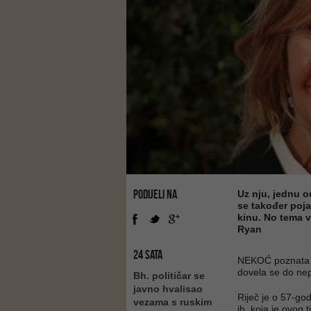
PODIJELI NA
Uz nju, jednu o
se također poj
kinu. No tema v
Ryan
24 SATA
NEKOĆ poznata h
dovela se do nep
Bh. političar se
javno hvalisao
Riječ je o 57-god
vezama s ruskim
ih, koja je ovog