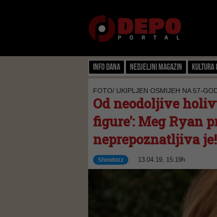
Info dana
Nedjeljni magazin
Kultura 
FOTO/ UKIPLJEN OSMIJEH NA 57-GO
Od neodoljive holiv
figure': Meg Ryan p
neprepoznatljiva je!
13.04.19, 15:19h
Showbizz