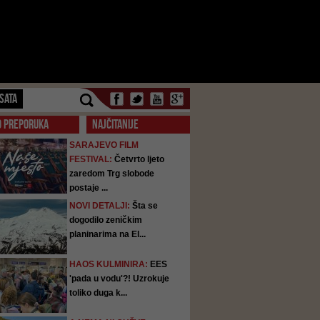
SATA
O PREPORUKA
NAJČITANIJE
SARAJEVO FILM
FESTIVAL:
Četvrto ljeto
zaredom Trg slobode
postaje ...
NOVI DETALJI:
Šta se
dogodilo zeničkim
planinarima na El...
HAOS KULMINIRA:
EES
'pada u vodu'?! Uzrokuje
toliko duga k...