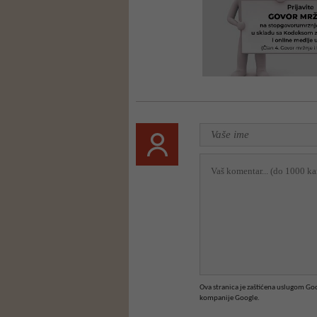
Ova stranica je zaštićena uslugom G
kompanije Google.