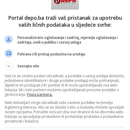
Portal depo.ba traži vaš pristanak za upotrebu
vaših ličnih podataka u sljedeće svrhe:
Personalizirano oglašavanje i sadržaj, mjerenje oglašavanja i
sadržaja, uvidi u publiku i razvoj usluga
nim estetskim zahvatima upropastila svoje lice, šuška se da
Pohrana i/ili pristup podacima na uređaju
 i karijere jer je u posljednjih deset godina snimila samo dva
Saznajte više
ORTAL, BLIN MAGAZIN/mr)
Vaši će se osobni podaci obrađivati, a podatke s vašeg uređaja (kolačiće,
 putem društvenih mreža
Twitter
i
Facebook
jedinstvene identifikatore i druge podatke uređaja) može pohranjivati,
dijeliti te im pristupati 241 partner ili ih može upotrebljavati ova web-
lokacija. Mi i naši partneri možemo upotrebljavati precizne podatke o
geolociranju.
Popis partnera.
#botoks
#hollywood
#gluma
#showbizz
Neki dobavljači mogu obrađivati vaše osobne podatke na temelju
legitimnog interesa. Ako se ne slažete s tim, u nastavku možete upravljati
svojim opcijama. Potražite vezu pri dnu ove stranice ili na izborniku web-
lokacije za upravljanje pristankom ili povlačenje pristanka u postavkama
privatnosti i kolačića.