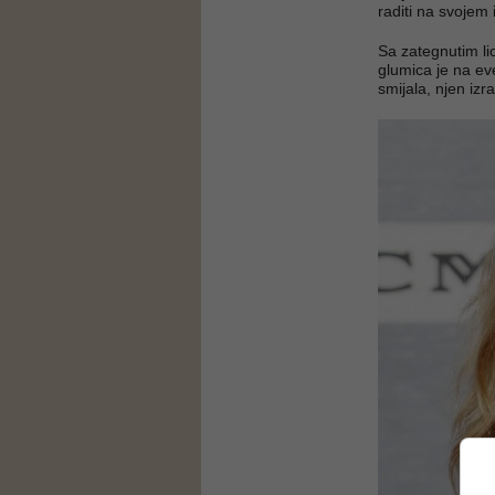
raditi na svojem
Sa zategnutim li
glumica je na ev
smijala, njen izra