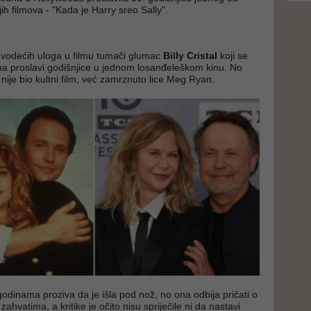
jih filmova - "Kada je Harry sreo Sally".
 vodećih uloga u filmu tumači glumac
Billy Cristal
koji se
na proslavi godišnjice u jednom losanđeleškom kinu. No
nije bio kultni film, već zamrznuto lice Meg Ryan.
odinama proziva da je išla pod nož, no ona odbija pričati o
zahvatima, a kritike je očito nisu spriječile ni da nastavi