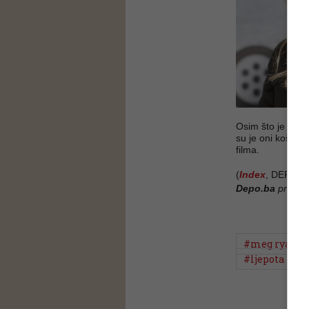
Osim što je broj
su je oni koštali
filma.
(
Index
, DEPO P
Depo.ba
pratite
#meg ryan
#ljepota