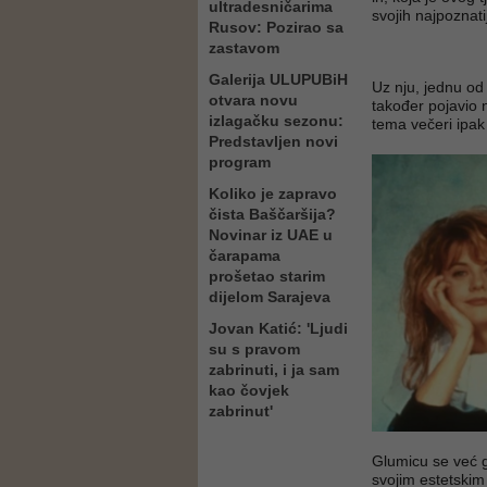
ultradesničarima
svojih najpoznati
Rusov: Pozirao sa
zastavom
Galerija ULUPUBiH
Uz nju, jednu od
otvara novu
također pojavio 
izlagačku sezonu:
tema večeri ipak 
Predstavljen novi
program
Koliko je zapravo
čista Baščaršija?
Novinar iz UAE u
čarapama
prošetao starim
dijelom Sarajeva
Jovan Katić: 'Ljudi
su s pravom
zabrinuti, i ja sam
kao čovjek
zabrinut'
Glumicu se već g
svojim estetskim 