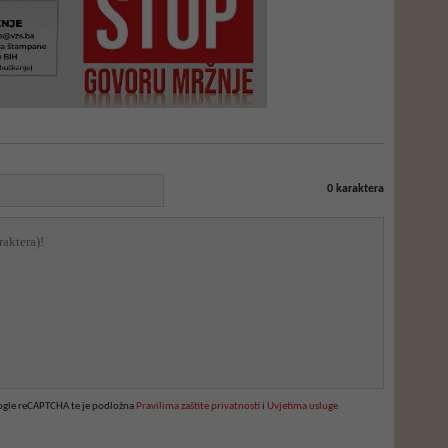
0
karaktera
oogle reCAPTCHA te je podložna
Pravilima zaštite privatnosti
i
Uvjetima usluge