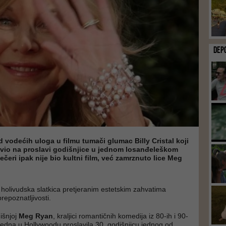
DEP
d vodećih uloga u filmu tumači glumac Billy Cristal koji
avio na proslavi godišnjice u jednom losanđeleškom
ečeri ipak nije bio kultni film, već zamrznuto lice Meg
olivudska slatkica pretjeranim estetskim zahvatima
repoznatljivosti.
išnjoj
Meg Ryan
, kraljici romantičnih komedija iz 80-ih i 90-
 tjedna u Hollywoodu proslavila 30. godišnjicu jednog od