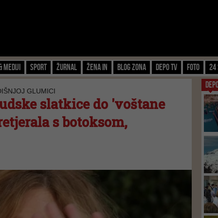
& Mediji
Sport
Žurnal
Žena IN
Blog zona
Depo TV
FOTO
24 
DEP
DIŠNJOJ GLUMICI
udske slatkice do 'voštane
retjerala s botoksom,