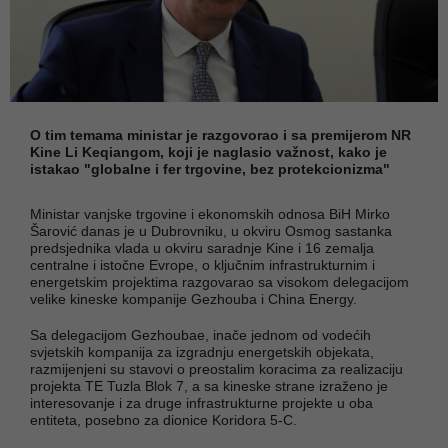
O tim temama ministar je razgovorao i sa premijerom NR
Kine Li Keqiangom, koji je naglasio važnost, kako je
istakao "globalne i fer trgovine, bez protekcionizma"
Ministar vanjske trgovine i ekonomskih odnosa BiH Mirko
Šarović danas je u Dubrovniku, u okviru Osmog sastanka
predsjednika vlada u okviru saradnje Kine i 16 zemalja
centralne i istočne Evrope, o ključnim infrastrukturnim i
energetskim projektima razgovarao sa visokom delegacijom
velike kineske kompanije Gezhouba i China Energy.
Sa delegacijom Gezhoubae, inače jednom od vodećih
svjetskih kompanija za izgradnju energetskih objekata,
razmijenjeni su stavovi o preostalim koracima za realizaciju
projekta TE Tuzla Blok 7, a sa kineske strane izraženo je
interesovanje i za druge infrastrukturne projekte u oba
entiteta, posebno za dionice Koridora 5-C.