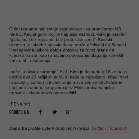
O tim temama ministar je razgovorao i sa premijerom NR
Kine Li Keqiangom, koji je naglasio važnost, kako je istakao
"globalne i fer trgovine, bez protekcionizma". Kineski
premijer je također najavio da se može očekivati da Bosna i
Hercegovina uskoro dobije dozvolu za izvoz hrane na
kinesko tržište, kao i značajno povećanje ulaganja kineskih
firmi u bh. ekonomiju.
Inače, u okviru saradnje 16+1, Kina je do sada u 16 zemalja
uložila oko 29 milijardi eura, a, kako je najavljeno, slijedi novi
i značajniji zamah u investiranju u sve zemlje obuhvaćene
tim sporazumom, saopćeno je iz Ministarstva vanjske
trgovine i ekonomskih odnosa BiH.
(FENA/mr)
PODIJELI NA
Depo.ba
pratite putem društvenih mreža
Twitter
i
Facebook