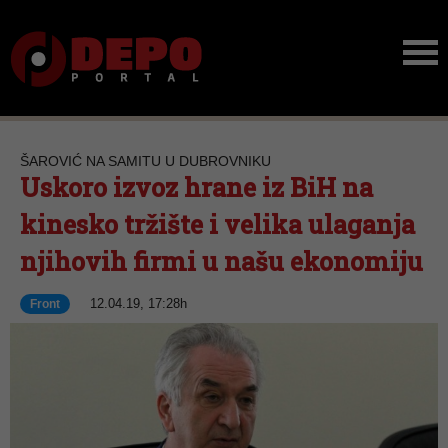
ŠAROVIĆ NA SAMITU U DUBROVNIKU
Uskoro izvoz hrane iz BiH na
kinesko tržište i velika ulaganja
njihovih firmi u našu ekonomiju
12.04.19, 17:28h
Front