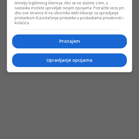
temelju legitimnog interesa. Ako se ne slažete s tim, u
nastavku možete upravljati svojim opcijama. Potražite vezu pri
dnu ove stranice ili na izborniku web-lokacije za upravljanje
pristankom ili povlačenje pristanka u postavkama privatnosti i
kolačića.
Pristajem
Upravljanje opcijama