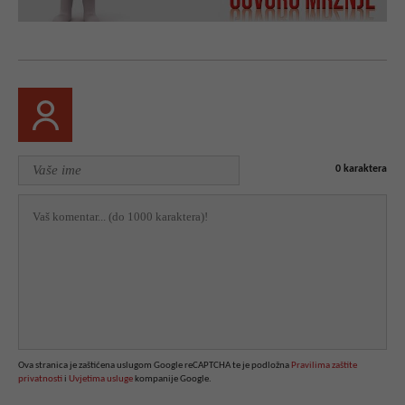
0
karaktera
Ova stranica je zaštićena uslugom Google reCAPTCHA te je podložna
Pravilima zaštite
privatnosti
i
Uvjetima usluge
kompanije Google.