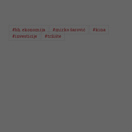
#bh. ekonomija
#mirko šarović
#kina
#investicije
#tržište