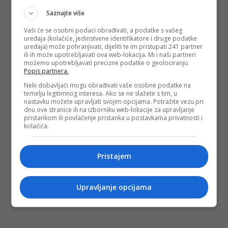
Saznajte više
Vaši će se osobni podaci obrađivati, a podatke s vašeg
uređaja (kolačiće, jedinstvene identifikatore i druge podatke
uređaja) može pohranjivati, dijeliti te im pristupati 241 partner
ili ih može upotrebljavati ova web-lokacija. Mi i naši partneri
možemo upotrebljavati precizne podatke o geolociranju.
Popis partnera.
Neki dobavljači mogu obrađivati vaše osobne podatke na
temelju legitimnog interesa. Ako se ne slažete s tim, u
nastavku možete upravljati svojim opcijama. Potražite vezu pri
dnu ove stranice ili na izborniku web-lokacije za upravljanje
pristankom ili povlačenje pristanka u postavkama privatnosti i
kolačića.
Pristajem
Upravljanje opcijama