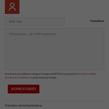
0
karaktera
Ova stranica je zaštićena uslugom Google reCAPTCHA te je podložna
Pravilima zaštite
privatnosti
i
Uvjetima usluge
kompanije Google.
Trenutno nema komentara.