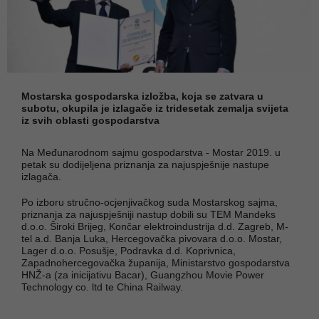
Mostarska gospodarska izložba, koja se zatvara u
subotu, okupila je izlagače iz tridesetak zemalja svijeta
iz svih oblasti gospodarstva
Na Međunarodnom sajmu gospodarstva - Mostar 2019. u
petak su dodijeljena priznanja za najuspješnije nastupe
izlagača.
Po izboru stručno-ocjenjivačkog suda Mostarskog sajma,
priznanja za najuspješniji nastup dobili su TEM Mandeks
d.o.o. Široki Brijeg, Končar elektroindustrija d.d. Zagreb, M-
tel a.d. Banja Luka, Hercegovačka pivovara d.o.o. Mostar,
Lager d.o.o. Posušje, Podravka d.d. Koprivnica,
Zapadnohercegovačka županija, Ministarstvo gospodarstva
HNŽ-a (za inicijativu Bacar), Guangzhou Movie Power
Technology co. ltd te China Railway.