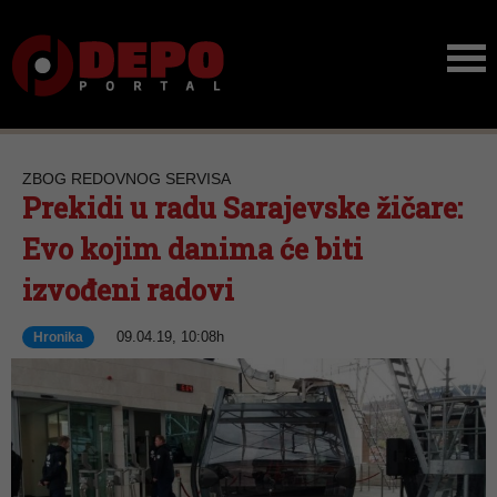
ZBOG REDOVNOG SERVISA
Prekidi u radu Sarajevske žičare:
Evo kojim danima će biti
izvođeni radovi
09.04.19, 10:08h
Hronika