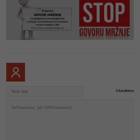
0
karaktera