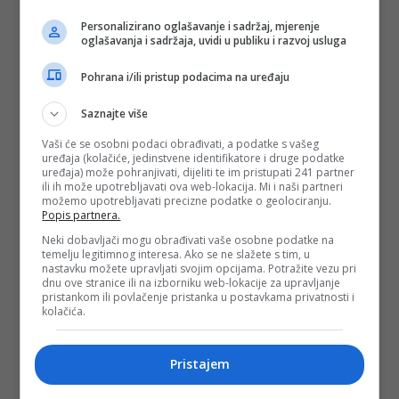
Personalizirano oglašavanje i sadržaj, mjerenje
oglašavanja i sadržaja, uvidi u publiku i razvoj usluga
Pohrana i/ili pristup podacima na uređaju
Saznajte više
Vaši će se osobni podaci obrađivati, a podatke s vašeg
uređaja (kolačiće, jedinstvene identifikatore i druge podatke
uređaja) može pohranjivati, dijeliti te im pristupati 241 partner
ili ih može upotrebljavati ova web-lokacija. Mi i naši partneri
možemo upotrebljavati precizne podatke o geolociranju.
Popis partnera.
Neki dobavljači mogu obrađivati vaše osobne podatke na
temelju legitimnog interesa. Ako se ne slažete s tim, u
nastavku možete upravljati svojim opcijama. Potražite vezu pri
dnu ove stranice ili na izborniku web-lokacije za upravljanje
pristankom ili povlačenje pristanka u postavkama privatnosti i
kolačića.
Pristajem