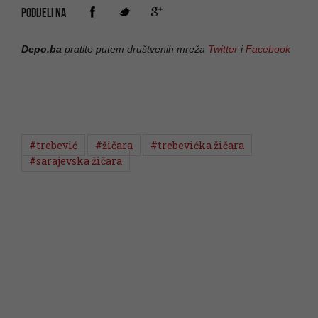
PODIJELI NA
Depo.ba
pratite putem društvenih mreža
Twitter
i
Facebook
#trebević
#žičara
#trebevićka žičara
#sarajevska žičara