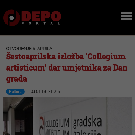
OTVORENJE 5. APRILA
Šestoaprilska izložba 'Collegium
artisticum' dar umjetnika za Dan
grada
03.04.19, 21:01h
Kultura