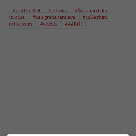
#ULUPUBIH
#izložba
#Šestoaprilska
izložba
#dan grada sarajeva
#collegium
artisticum
#ulubih
#AABiH