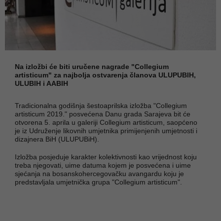
Na izložbi će biti uručene nagrade "Collegium
artisticum" za najbolja ostvarenja članova ULUPUBIH,
ULUBIH i AABIH
Tradicionalna godišnja šestoaprilska izložba "Collegium
artisticum 2019." posvećena Danu grada Sarajeva bit će
otvorena 5. aprila u galeriji Collegium artisticum, saopćeno
je iz Udruženje likovnih umjetnika primijenjenih umjetnosti i
dizajnera BiH (ULUPUBiH).
Izložba posjeduje karakter kolektivnosti kao vrijednost koju
treba njegovati, uime datuma kojem je posvećena i uime
sjećanja na bosanskohercegovačku avangardu koju je
predstavljala umjetnička grupa "Collegium artisticum".