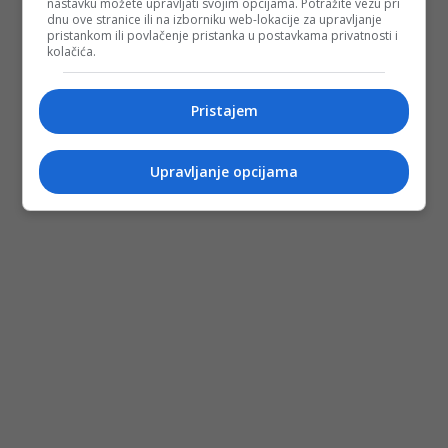
nastavku možete upravljati svojim opcijama. Potražite vezu pri
dnu ove stranice ili na izborniku web-lokacije za upravljanje
pristankom ili povlačenje pristanka u postavkama privatnosti i
kolačića.
Pristajem
Upravljanje opcijama