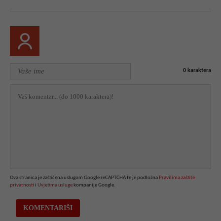
0
karaktera
Ova stranica je zaštićena uslugom Google reCAPTCHA te je podložna
Pravilima zaštite
privatnosti
i
Uvjetima usluge
kompanije Google.