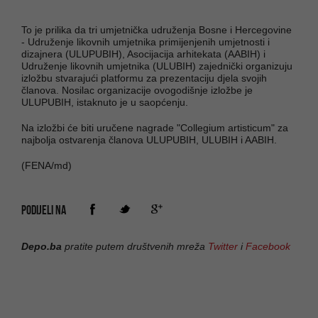
To je prilika da tri umjetnička udruženja Bosne i Hercegovine
- Udruženje likovnih umjetnika primijenjenih umjetnosti i
dizajnera (ULUPUBIH), Asocijacija arhitekata (AABIH) i
Udruženje likovnih umjetnika (ULUBIH) zajednički organizuju
izložbu stvarajući platformu za prezentaciju djela svojih
članova. Nosilac organizacije ovogodišnje izložbe je
ULUPUBIH, istaknuto je u saopćenju.
Na izložbi će biti uručene nagrade "Collegium artisticum" za
najbolja ostvarenja članova ULUPUBIH, ULUBIH i AABIH.
(FENA/md)
PODIJELI NA
Depo.ba
pratite putem društvenih mreža
Twitter
i
Facebook