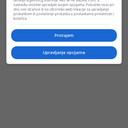
temelju legitimnog interesa. Ako se ne slažete s tim, u
nastavku možete upravljati svojim opcijama. Potražite vezu pri
dnu ove stranice ili na izborniku web-lokacije za upravljanje
pristankom ili povlačenje pristanka u postavkama privatnosti i
kolačića.
Pristajem
Upravljanje opcijama