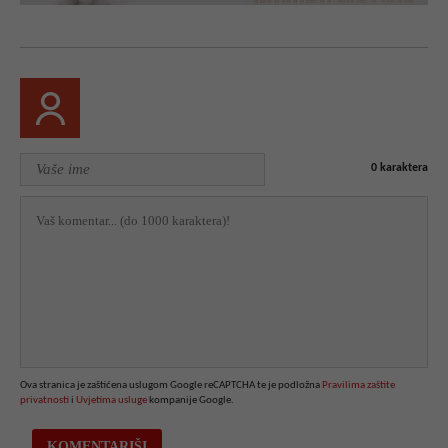
0
karaktera
Ova stranica je zaštićena uslugom Google reCAPTCHA te je podložna
Pravilima zaštite
privatnosti
i
Uvjetima usluge
kompanije Google.