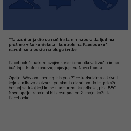
"Ta ažuriranja dio su naših stalnih napora da ljudima
pružimo više konteksta i kontrole na Facebooku",
navodi se u postu na blogu tvrtke
Facebook će uskoro svojim korisnicima otkrivati zašto im se
baš taj određeni sadržaj pojavljuje na News Feedu.
Opcija "Why am I seeing this post?" će korisnicima otkrivati
koja je njihova aktivnost potaknula algoritam da im prikaže
baš taj sadržaj koji im se u tom trenutku prikaže, piše BBC.
Nova opcija trebala bi biti dostupna od 2. maja, kažu iz
Facebooka.