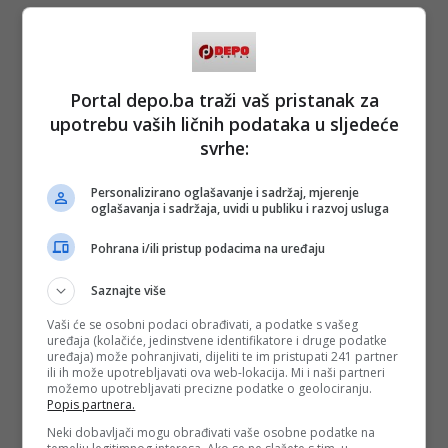
Portal depo.ba traži vaš pristanak za
upotrebu vaših ličnih podataka u sljedeće
svrhe:
Personalizirano oglašavanje i sadržaj, mjerenje
oglašavanja i sadržaja, uvidi u publiku i razvoj usluga
Pohrana i/ili pristup podacima na uređaju
Saznajte više
Vaši će se osobni podaci obrađivati, a podatke s vašeg
uređaja (kolačiće, jedinstvene identifikatore i druge podatke
uređaja) može pohranjivati, dijeliti te im pristupati 241 partner
ili ih može upotrebljavati ova web-lokacija. Mi i naši partneri
možemo upotrebljavati precizne podatke o geolociranju.
Popis partnera.
Neki dobavljači mogu obrađivati vaše osobne podatke na