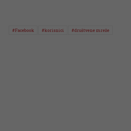
#Facebook
#korisnici
#društvene mreže