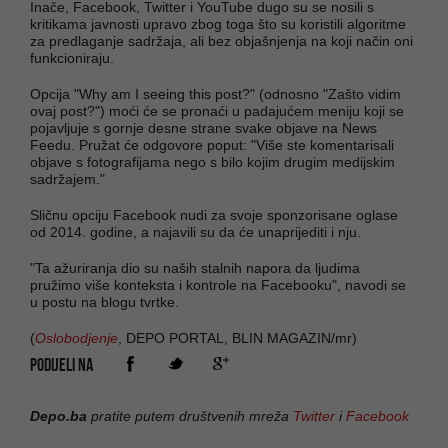
Inače, Facebook, Twitter i YouTube dugo su se nosili s
kritikama javnosti upravo zbog toga što su koristili algoritme
za predlaganje sadržaja, ali bez objašnjenja na koji način oni
funkcioniraju.
Opcija "Why am I seeing this post?" (odnosno "Zašto vidim
ovaj post?") moći će se pronaći u padajućem meniju koji se
pojavljuje s gornje desne strane svake objave na News
Feedu. Pružat će odgovore poput: "Više ste komentarisali
objave s fotografijama nego s bilo kojim drugim medijskim
sadržajem."
Sličnu opciju Facebook nudi za svoje sponzorisane oglase
od 2014. godine, a najavili su da će unaprijediti i nju.
"Ta ažuriranja dio su naših stalnih napora da ljudima
pružimo više konteksta i kontrole na Facebooku", navodi se
u postu na blogu tvrtke.
(
Oslobodjenje
, DEPO PORTAL, BLIN MAGAZIN/mr)
PODIJELI NA
Depo.ba
pratite putem društvenih mreža
Twitter
i
Facebook