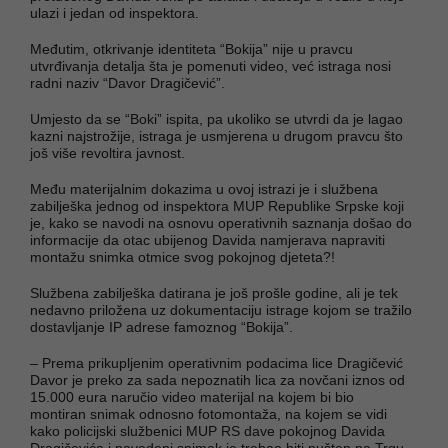
ulazi i jedan od inspektora.
Međutim, otkrivanje identiteta “Bokija” nije u pravcu
utvrđivanja detalja šta je pomenuti video, već istraga nosi
radni naziv “Davor Dragičević”.
Umjesto da se “Boki” ispita, pa ukoliko se utvrdi da je lagao
kazni najstrožije, istraga je usmjerena u drugom pravcu što
još više revoltira javnost.
Među materijalnim dokazima u ovoj istrazi je i službena
zabilješka jednog od inspektora MUP Republike Srpske koji
je, kako se navodi na osnovu operativnih saznanja došao do
informacije da otac ubijenog Davida namjerava napraviti
montažu snimka otmice svog pokojnog djeteta?!
Službena zabilješka datirana je još prošle godine, ali je tek
nedavno priložena uz dokumentaciju istrage kojom se tražilo
dostavljanje IP adrese famoznog “Bokija”.
– Prema prikupljenim operativnim podacima lice Dragičević
Davor je preko za sada nepoznatih lica za novčani iznos od
15.000 eura naručio video materijal na kojem bi bio
montiran snimak odnosno fotomontaža, na kojem se vidi
kako policijski službenici MUP RS dave pokojnog Davida
Dragičevića i navedeni snimak je trebao biti pušten na Trgu