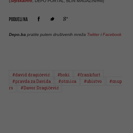
(
Srpskainfo
, DEPO PORTAL, BLIN MAGAZIN/md)
PODIJELI NA
Depo.ba
pratite putem društvenih mreža
Twitter
i
Facebook
#david dragićević
#boki
#frankfurt
#pravda za Davida
#otmica
#ubistvo
#mup
rs
#Davor Dragičević