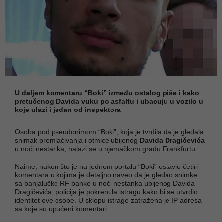
U daljem komentaru “Boki” između ostalog piše i kako
pretučenog Davida vuku po asfaltu i ubacuju u vozilo u
koje ulazi i jedan od inspektora
Osoba pod pseudonimom “Boki”, koja je tvrdila da je gledala
snimak premlaćivanja i otmice ubijenog
Davida Dragičevića
u noći nestanka, nalazi se u njemačkom gradu Frankfurtu.
Naime, nakon što je na jednom portalu “Boki” ostavio četiri
komentara u kojima je detaljno naveo da je gledao snimke
sa banjalučke RF banke u noći nestanka ubijenog Davida
Dragičevića, policija je pokrenula istragu kako bi se utvrdio
identitet ove osobe. U sklopu istrage zatražena je IP adresa
sa koje su upućeni komentari.