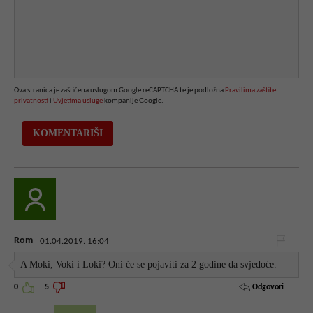
Ova stranica je zaštićena uslugom Google reCAPTCHA te je podložna
Pravilima zaštite
privatnosti
i
Uvjetima usluge
kompanije Google.
Rom
01.04.2019. 16:04
A Moki, Voki i Loki? Oni će se pojaviti za 2 godine da svjedoće.
Odgovori
0
5