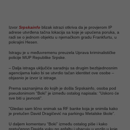
Izvor
Srpskainfo
blizak istrazi otkriva da je provjerom IP
adrese utvrđena tačna lokacija sa koje je upućena poruka, a
radi se o jednom objektu u njemačkom gradu Frankfurtu, u
pokrajini Hesen.
Istragu je u međuvremenu preuzela Uprava kriminalističke
policije MUP Republike Srpske.
– Dalja istraga uključiće saradnju sa drugim bezbjednosnim
agencijama kako bi se utvrdio tačan identitet ove osobe –
objasnio je izvor iz istrage.
Prema saznanjima do kojih je došla Srpskainfo, osoba pod
pseudonimom “Boki” je između ostalog napisala: “Uskoro će
sve biti u javnosti".
"Gledao sam lično snimak sa RF banke koja je snimila kako
je pretučen David Dragičević na parkingu Metalske škole”.
U daljem komentaru “Boki” između ostalog piše i kako
pretučenog Davida vuku po asfaltu i ubacuju u vozilo u koje