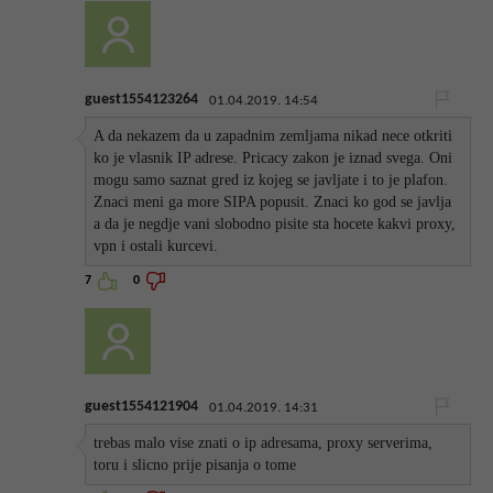
guest1554123264
01.04.2019. 14:54
A da nekazem da u zapadnim zemljama nikad nece otkriti
ko je vlasnik IP adrese. Pricacy zakon je iznad svega. Oni
mogu samo saznat gred iz kojeg se javljate i to je plafon.
Znaci meni ga more SIPA popusit. Znaci ko god se javlja
a da je negdje vani slobodno pisite sta hocete kakvi proxy,
vpn i ostali kurcevi.
7
0
guest1554121904
01.04.2019. 14:31
trebas malo vise znati o ip adresama, proxy serverima,
toru i slicno prije pisanja o tome