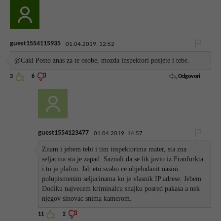
guest1554115935
01.04.2019. 12:52
@Caki Posto znas za te osobe, mozda inspektori posjete i tebe.
Odgovori
3
6
guest1554123477
01.04.2019. 14:57
Znam i jebem tebi i tim inspektorima mater, sta zna
seljacina sta je zapad. Saznali da se lik javio iz Franfurkta
i to je plafon. Jah eto svabo ce objelodanit nasim
polupismenim seljacinama ko je vlasnik IP adrese. Jebem
Dodiku najvecem kriminalcu snajku posred pakasa a nek
njegov sinovac snima kamerom.
11
2