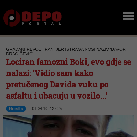
GRAĐANI REVOLTIRANI JER ISTRAGA NOSI NAZIV 'DAVOR
DRAGIČEVIĆ'
Lociran famozni Boki, evo gdje se
nalazi: 'Vidio sam kako
pretučenog Davida vuku po
asfaltu i ubacuju u vozilo...'
01.04.19, 12:02h
Hronika