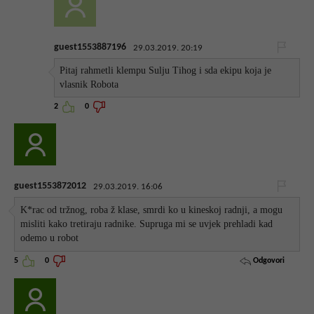
guest1553887196
29.03.2019. 20:19
Pitaj rahmetli klempu Sulju Tihog i sda ekipu koja je
vlasnik Robota
2
0
guest1553872012
29.03.2019. 16:06
K*rac od tržnog, roba ž klase, smrdi ko u kineskoj radnji, a mogu
misliti kako tretiraju radnike. Supruga mi se uvjek prehladi kad
odemo u robot
Odgovori
5
0