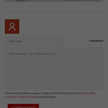
0
karaktera
Ova stranica je zaštićena uslugom Google reCAPTCHA te je podložna
Pravilima zaštite
privatnosti
i
Uvjetima usluge
kompanije Google.