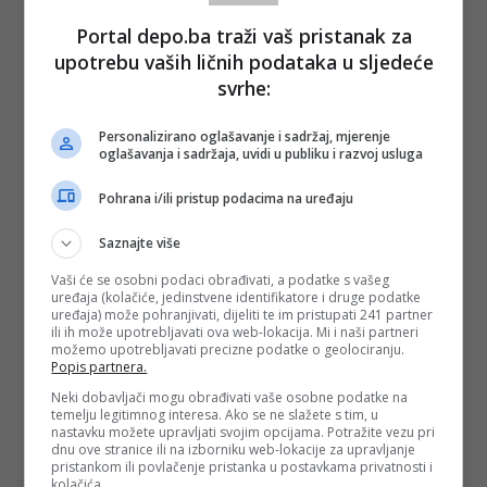
Portal depo.ba traži vaš pristanak za
upotrebu vaših ličnih podataka u sljedeće
svrhe:
Personalizirano oglašavanje i sadržaj, mjerenje
oglašavanja i sadržaja, uvidi u publiku i razvoj usluga
Pohrana i/ili pristup podacima na uređaju
Saznajte više
Vaši će se osobni podaci obrađivati, a podatke s vašeg
uređaja (kolačiće, jedinstvene identifikatore i druge podatke
uređaja) može pohranjivati, dijeliti te im pristupati 241 partner
ili ih može upotrebljavati ova web-lokacija. Mi i naši partneri
možemo upotrebljavati precizne podatke o geolociranju.
Popis partnera.
Neki dobavljači mogu obrađivati vaše osobne podatke na
temelju legitimnog interesa. Ako se ne slažete s tim, u
nastavku možete upravljati svojim opcijama. Potražite vezu pri
dnu ove stranice ili na izborniku web-lokacije za upravljanje
pristankom ili povlačenje pristanka u postavkama privatnosti i
kolačića.