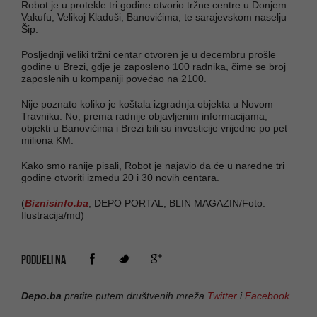
Robot je u protekle tri godine otvorio tržne centre u Donjem
Vakufu, Velikoj Kladuši, Banovićima, te sarajevskom naselju
Šip.
Posljednji veliki tržni centar otvoren je u decembru prošle
godine u Brezi, gdje je zaposleno 100 radnika, čime se broj
zaposlenih u kompaniji povećao na 2100.
Nije poznato koliko je koštala izgradnja objekta u Novom
Travniku. No, prema radnije objavljenim informacijama,
objekti u Banovićima i Brezi bili su investicije vrijedne po pet
miliona KM.
Kako smo ranije pisali, Robot je najavio da će u naredne tri
godine otvoriti između 20 i 30 novih centara.
(
Biznisinfo.ba
, DEPO PORTAL, BLIN MAGAZIN/Foto:
Ilustracija/md)
PODIJELI NA
Depo.ba
pratite putem društvenih mreža
Twitter
i
Facebook