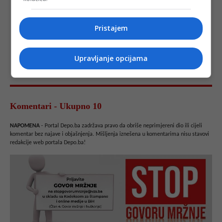
Pristajem
Upravljanje opcijama
Komentari - Ukupno 10
NAPOMENA
- Portal Depo.ba zadržava pravo da obriše neprimjereni dio ili cijeli
komentar bez najave i objašnjenja. Mišljenja iznešena u komentarima nisu stavovi
redakcije web portala Depo.ba!