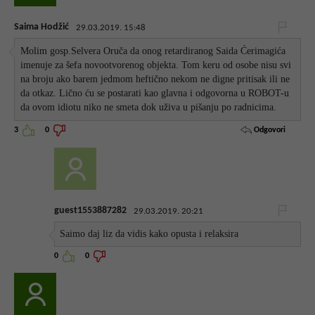
Saima Hodžić
29.03.2019. 15:48
Molim gosp.Selvera Oruča da onog retardiranog Saida Ćerimagića
imenuje za šefa novootvorenog objekta. Tom keru od osobe nisu svi
na broju ako barem jedmom heftično nekom ne digne pritisak ili ne
da otkaz. Lično ću se postarati kao glavna i odgovorna u ROBOT-u
da ovom idiotu niko ne smeta dok uživa u pišanju po radnicima.
Odgovori
3
0
guest1553887282
29.03.2019. 20:21
Saimo daj liz da vidis kako opusta i relaksira
0
0