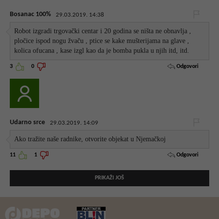
Bosanac 100%
29.03.2019. 14:38
Robot izgradi trgovački centar i 20 godina se ništa ne obnavlja ,
pločice ispod nogu žvaču , ptice se kake mušterijama na glave ,
kolica ofucana , kase izgl kao da je bomba pukla u njih itd, itd.
Odgovori
3
0
Udarno srce
29.03.2019. 14:09
Ako tražite naše radnike, otvorite objekat u Njemačkoj
Odgovori
11
1
PRIKAŽI JOŠ