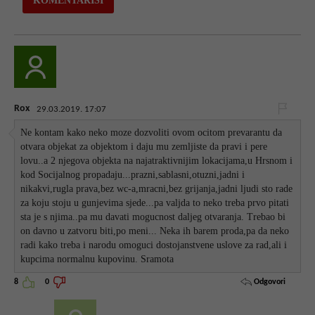
Rox
29.03.2019. 17:07
Ne kontam kako neko moze dozvoliti ovom ocitom prevarantu da
otvara objekat za objektom i daju mu zemljiste da pravi i pere
lovu..a 2 njegova objekta na najatraktivnijim lokacijama,u Hrsnom i
kod Socijalnog propadaju...prazni,sablasni,otuzni,jadni i
nikakvi,rugla prava,bez wc-a,mracni,bez grijanja,jadni ljudi sto rade
za koju stoju u gunjevima sjede...pa valjda to neko treba prvo pitati
sta je s njima..pa mu davati mogucnost daljeg otvaranja. Trebao bi
on davno u zatvoru biti,po meni... Neka ih barem proda,pa da neko
radi kako treba i narodu omoguci dostojanstvene uslove za rad,ali i
kupcima normalnu kupovinu. Sramota
Odgovori
8
0