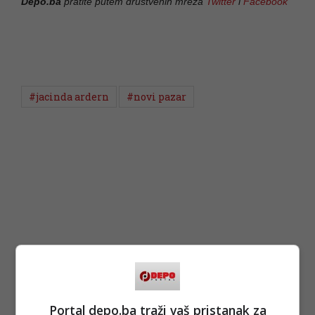
Depo.ba
pratite putem društvenih mreža
Twitter
i
Facebook
#jacinda ardern
#novi pazar
Portal depo.ba traži vaš pristanak za