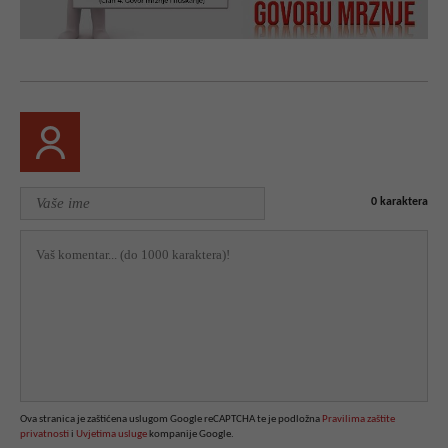
0
karaktera
Ova stranica je zaštićena uslugom Google reCAPTCHA te je podložna
Pravilima zaštite
privatnosti
i
Uvjetima usluge
kompanije Google.