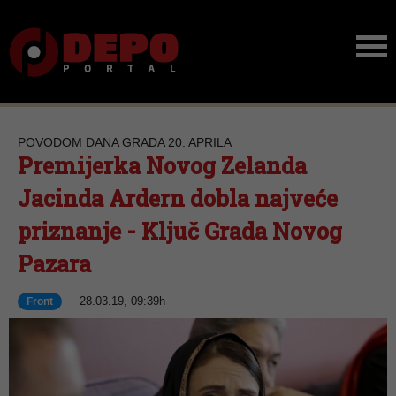
POVODOM DANA GRADA 20. APRILA
Premijerka Novog Zelanda
Jacinda Ardern dobla najveće
priznanje - Ključ Grada Novog
Pazara
28.03.19, 09:39h
Front