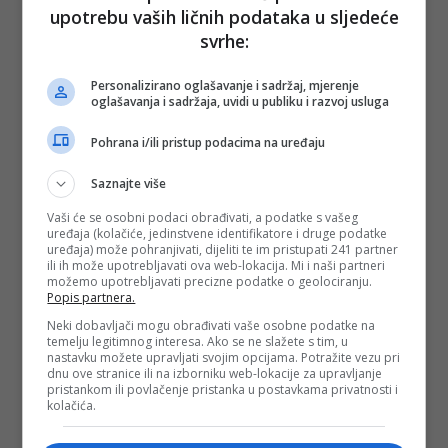
upotrebu vaših ličnih podataka u sljedeće
svrhe:
Personalizirano oglašavanje i sadržaj, mjerenje
oglašavanja i sadržaja, uvidi u publiku i razvoj usluga
Pohrana i/ili pristup podacima na uređaju
Saznajte više
Vaši će se osobni podaci obrađivati, a podatke s vašeg
uređaja (kolačiće, jedinstvene identifikatore i druge podatke
uređaja) može pohranjivati, dijeliti te im pristupati 241 partner
ili ih može upotrebljavati ova web-lokacija. Mi i naši partneri
možemo upotrebljavati precizne podatke o geolociranju.
Popis partnera.
Neki dobavljači mogu obrađivati vaše osobne podatke na
temelju legitimnog interesa. Ako se ne slažete s tim, u
nastavku možete upravljati svojim opcijama. Potražite vezu pri
dnu ove stranice ili na izborniku web-lokacije za upravljanje
pristankom ili povlačenje pristanka u postavkama privatnosti i
kolačića.