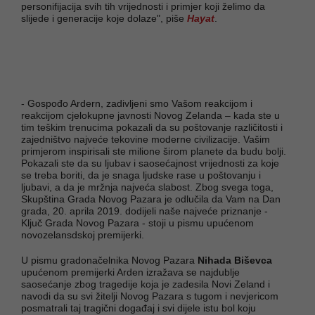
personifijacija svih tih vrijednosti i primjer koji želimo da
slijede i generacije koje dolaze", piše
Hayat
.
- Gospođo Ardern, zadivljeni smo Vašom reakcijom i
reakcijom cjelokupne javnosti Novog Zelanda – kada ste u
tim teškim trenucima pokazali da su poštovanje različitosti i
zajedništvo najveće tekovine moderne civilizacije. Vašim
primjerom inspirisali ste milione širom planete da budu bolji.
Pokazali ste da su ljubav i saosećajnost vrijednosti za koje
se treba boriti, da je snaga ljudske rase u poštovanju i
ljubavi, a da je mržnja najveća slabost. Zbog svega toga,
Skupština Grada Novog Pazara je odlučila da Vam na Dan
grada, 20. aprila 2019. dodijeli naše najveće priznanje -
Ključ Grada Novog Pazara - stoji u pismu upućenom
novozelansdskoj premijerki.
U pismu gradonačelnika Novog Pazara
Nihada Biševca
upućenom premijerki Arden izražava se najdublje
saosećanje zbog tragedije koja je zadesila Novi Zeland i
navodi da su svi žitelji Novog Pazara s tugom i nevjericom
posmatrali taj tragični događaj i svi dijele istu bol koju