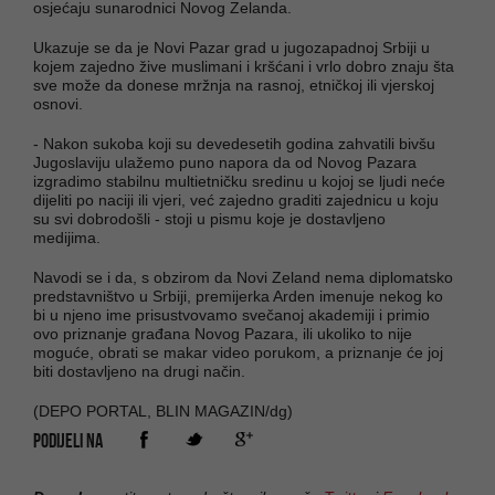
osjećaju sunarodnici Novog Zelanda.
Ukazuje se da je Novi Pazar grad u jugozapadnoj Srbiji u
kojem zajedno žive muslimani i kršćani i vrlo dobro znaju šta
sve može da donese mržnja na rasnoj, etničkoj ili vjerskoj
osnovi.
- Nakon sukoba koji su devedesetih godina zahvatili bivšu
Jugoslaviju ulažemo puno napora da od Novog Pazara
izgradimo stabilnu multietničku sredinu u kojoj se ljudi neće
dijeliti po naciji ili vjeri, već zajedno graditi zajednicu u koju
su svi dobrodošli - stoji u pismu koje je dostavljeno
medijima.
Navodi se i da, s obzirom da Novi Zeland nema diplomatsko
predstavništvo u Srbiji, premijerka Arden imenuje nekog ko
bi u njeno ime prisustvovamo svečanoj akademiji i primio
ovo priznanje građana Novog Pazara, ili ukoliko to nije
moguće, obrati se makar video porukom, a priznanje će joj
biti dostavljeno na drugi način.
(DEPO PORTAL, BLIN MAGAZIN/dg)
PODIJELI NA