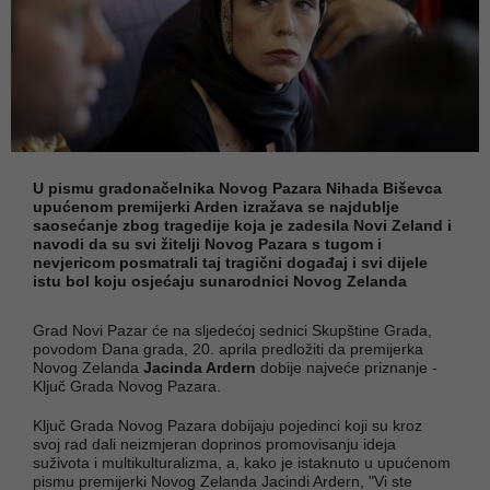
U pismu gradonačelnika Novog Pazara Nihada Biševca
upućenom premijerki Arden izražava se najdublje
saosećanje zbog tragedije koja je zadesila Novi Zeland i
navodi da su svi žitelji Novog Pazara s tugom i
nevjericom posmatrali taj tragični događaj i svi dijele
istu bol koju osjećaju sunarodnici Novog Zelanda
Grad Novi Pazar će na sljedećoj sednici Skupštine Grada,
povodom Dana grada, 20. aprila predložiti da premijerka
Novog Zelanda
Jacinda Ardern
dobije najveće priznanje -
Ključ Grada Novog Pazara.
Ključ Grada Novog Pazara dobijaju pojedinci koji su kroz
svoj rad dali neizmjeran doprinos promovisanju ideja
suživota i multikulturalizma, a, kako je istaknuto u upućenom
pismu premijerki Novog Zelanda Jacindi Ardern, "Vi ste