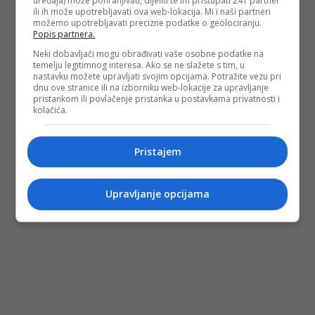
uređaja) može pohranjivati, dijeliti te im pristupati 241 partner
ili ih može upotrebljavati ova web-lokacija. Mi i naši partneri
možemo upotrebljavati precizne podatke o geolociranju.
Popis partnera.
Neki dobavljači mogu obrađivati vaše osobne podatke na
temelju legitimnog interesa. Ako se ne slažete s tim, u
nastavku možete upravljati svojim opcijama. Potražite vezu pri
dnu ove stranice ili na izborniku web-lokacije za upravljanje
pristankom ili povlačenje pristanka u postavkama privatnosti i
kolačića.
Pristajem
Upravljanje opcijama