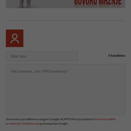
0
karaktera
Ova stranica je zaštićena uslugom Google reCAPTCHA te je podložna
Pravilima zaštite
privatnosti
i
Uvjetima usluge
kompanije Google.