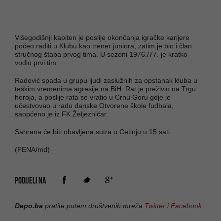
Višegodišnji kapiten je poslije okončanja igračke karijere
počeo raditi u Klubu kao trener juniora, zatim je bio i član
stručnog štaba prvog tima. U sezoni 1976./77. je kratko
vodio prvi tim.
Radović spada u grupu ljudi zaslužnih za opstanak kluba u
teškim vremenima agresije na BiH. Rat je preživio na Trgu
heroja, a poslije rata se vratio u Crnu Goru gdje je
učestvovao u radu danske Otvorene škole fudbala,
saopćeno je iz FK Željezničar.
Sahrana će biti obavljena sutra u Cetinju u 15 sati.
(FENA/md)
PODIJELI NA
Depo.ba
pratite putem društvenih mreža
Twitter
i
Facebook