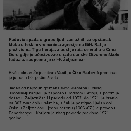
Radović spada u grupu ljudi zaslužnih za opstanak
kluba u teškim vremenima agresije na BiH. Rat je
preživio na Trgu heroja, a poslije rata se vratio u Crnu
Goru gdje je učestvovao u radu danske Otvorene škole
fudbala, saopćeno je iz FK Željezničar
Bivši golman Željezničara
Vasilije Čiko Radović
preminuo
je jutros u 80. godini života.
Jedan od najboljih golmana svog vremena u bivšoj
Jugoslaviji karijeru je započeo u rodnom Cetinju, a potom je
došao u Željezničar. U periodu od 1957. do 1971. je branio
na 307 zvaničnih utakmica, a čak je postigao i jedan gol.
Osim u Željezničaru, jednu sezonu (1966./67.) je proveo u
Fenerbahçeu. Karijeru je zbog povrede prekinuo 1971.
godine.