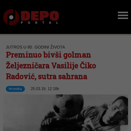
JUTROS U 80. GODINI ŽIVOTA
Preminuo bivši golman
Željezničara Vasilije Čiko
Radović, sutra sahrana
25.03.19, 12:18h
Hronika