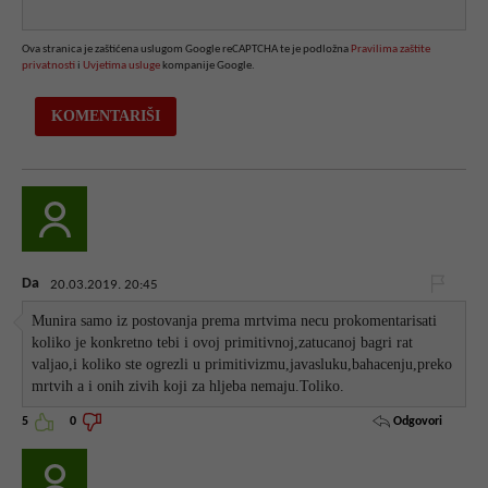
Ova stranica je zaštićena uslugom Google reCAPTCHA te je podložna
Pravilima zaštite
privatnosti
i
Uvjetima usluge
kompanije Google.
Da
20.03.2019. 20:45
Munira samo iz postovanja prema mrtvima necu prokomentarisati
koliko je konkretno tebi i ovoj primitivnoj,zatucanoj bagri rat
valjao,i koliko ste ogrezli u primitivizmu,javasluku,bahacenju,preko
mrtvih a i onih zivih koji za hljeba nemaju.Toliko.
Odgovori
5
0