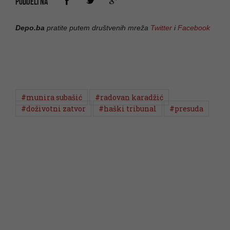
PODIJELI NA
Depo.ba
pratite putem društvenih mreža
Twitter
i
Facebook
#munira subašić
#radovan karadžić
#doživotni zatvor
#haški tribunal
#presuda