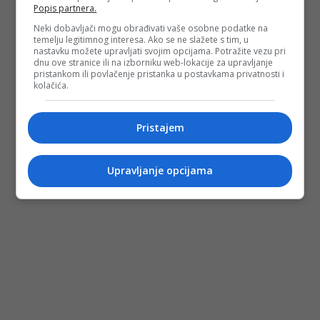
Popis partnera.
Neki dobavljači mogu obrađivati vaše osobne podatke na
temelju legitimnog interesa. Ako se ne slažete s tim, u
nastavku možete upravljati svojim opcijama. Potražite vezu pri
dnu ove stranice ili na izborniku web-lokacije za upravljanje
pristankom ili povlačenje pristanka u postavkama privatnosti i
kolačića.
Pristajem
Upravljanje opcijama