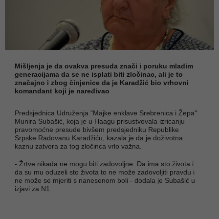
Mišljenja je da ovakva presuda znači i poruku mladim
generacijama da se ne isplati biti zločinac, ali je to
značajno i zbog činjenice da je Karadžić bio vrhovni
komandant koji je naređivao
Predsjednica Udruženja "Majke enklave Srebrenica i Žepa"
Munira Subašić, koja je u Haagu prisustvovala izricanju
pravomoćne presude bivšem predsjedniku Republike
Srpske Radovanu Karadžiću, kazala je da je doživotna
kaznu zatvora za tog zločinca vrlo važna.
- Žrtve nikada ne mogu biti zadovoljne. Da ima sto života i
da su mu oduzeli sto života to ne može zadovoljiti pravdu i
ne može se mjeriti s nanesenom boli - dodala je Subašić u
izjavi za N1.