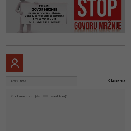
0
karaktera