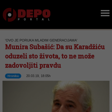
'OVO JE PORUKA MLADIM GENERACIJAMA'
Munira Subašić: Da su Karadžiću
oduzeli sto života, to ne može
zadovoljiti pravdu
20.03.19, 18:05h
Hronika