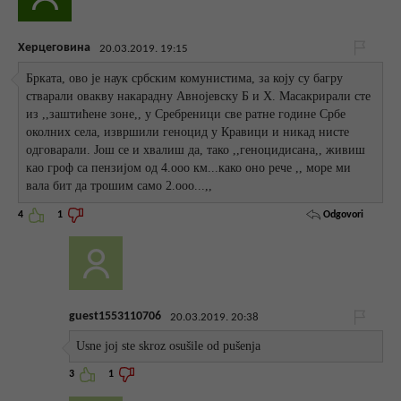
Херцеговина
20.03.2019. 19:15
Брката, ово је наук србским комунистима, за коју су багру
стварали овакву накарадну Авнојевску Б и Х. Масакрирали сте
из ,,заштићене зоне,, у Сребреници све ратне године Србе
околних села, извршили геноцид у Кравици и никад нисте
одговарали. Још се и хвалиш да, тако ,,геноцидисана,, живиш
као гроф са пензијом од 4.ооо км...како оно рече ,, море ми
вала бит да трошим само 2.ооо...,,
Odgovori
4
1
guest1553110706
20.03.2019. 20:38
Usne joj ste skroz osušile od pušenja
3
1