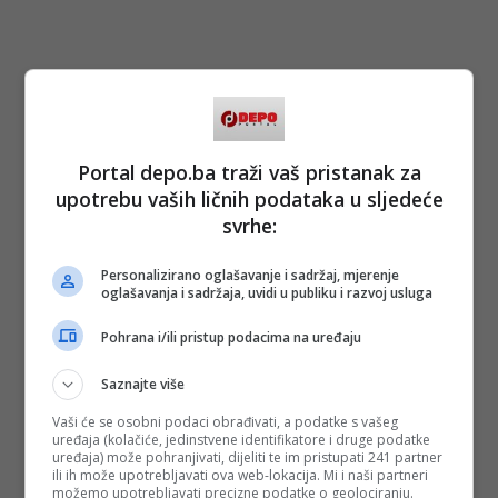
Portal depo.ba traži vaš pristanak za
upotrebu vaših ličnih podataka u sljedeće
svrhe:
Personalizirano oglašavanje i sadržaj, mjerenje
oglašavanja i sadržaja, uvidi u publiku i razvoj usluga
Pohrana i/ili pristup podacima na uređaju
Saznajte više
Vaši će se osobni podaci obrađivati, a podatke s vašeg
uređaja (kolačiće, jedinstvene identifikatore i druge podatke
uređaja) može pohranjivati, dijeliti te im pristupati 241 partner
ili ih može upotrebljavati ova web-lokacija. Mi i naši partneri
možemo upotrebljavati precizne podatke o geolociranju.