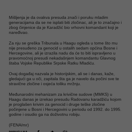
Mišljenja je da ovakva presuda znači i poruku mladim
generacijama da se ne isplati biti zločinac, ali je to značajno i
zbog činjenice da je Karadžić bio vrhovni komandant koji je
naređivao.
Za nju se greška Tribunala u Haagu ogleda u tome što mu
nije presuđeno za genocid u ostalih sedam općina Bosne i
Hercegovine, ali je izrazila nadu da će to biti ispravljeno u
pravomoćnoj presudi nekadašnjem komandantu Glavnog
štaba Vojske Republike Srpske Ratku Mladiću.
Ovaj događaj nazvala je historijskim, ali se i danas, kaže,
gledajući ga u oči, zapitala šta ga je navelo da počini sve te
stravične zločine i osjeća toliku mržnju.
Međunarodni mehanizam za krivične sudove (MMKS) u
Haagu danas je izrekao presudu Radovanu karadžiću kojom
je proglašen krivim za genocid i druge teške zločine
počinjene u Bosni i Hercegovini u periodu od 1992. do 1995.
godine i osudio ga na doživotnu robiju.
(FENA/mr)