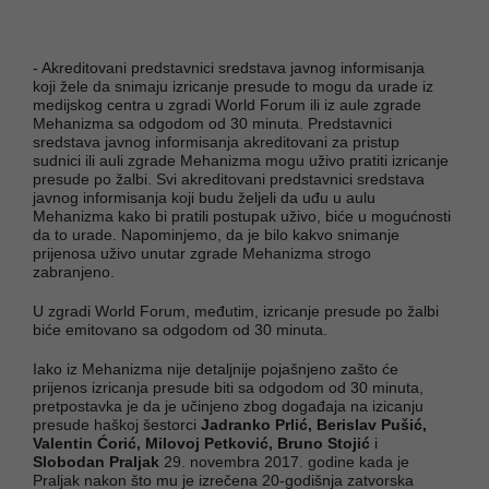
- Akreditovani predstavnici sredstava javnog informisanja
koji žele da snimaju izricanje presude to mogu da urade iz
medijskog centra u zgradi World Forum ili iz aule zgrade
Mehanizma sa odgodom od 30 minuta. Predstavnici
sredstava javnog informisanja akreditovani za pristup
sudnici ili auli zgrade Mehanizma mogu uživo pratiti izricanje
presude po žalbi. Svi akreditovani predstavnici sredstava
javnog informisanja koji budu željeli da uđu u aulu
Mehanizma kako bi pratili postupak uživo, biće u mogućnosti
da to urade. Napominjemo, da je bilo kakvo snimanje
prijenosa uživo unutar zgrade Mehanizma strogo
zabranjeno.
U zgradi World Forum, međutim, izricanje presude po žalbi
biće emitovano sa odgodom od 30 minuta.
Iako iz Mehanizma nije detaljnije pojašnjeno zašto će
prijenos izricanja presude biti sa odgodom od 30 minuta,
pretpostavka je da je učinjeno zbog događaja na izicanju
presude haškoj šestorci
Jadranko Prlić, Berislav Pušić,
Valentin Ćorić, Milovoj Petković, Bruno Stojić
i
Slobodan Praljak
29. novembra 2017. godine kada je
Praljak nakon što mu je izrečena 20-godišnja zatvorska