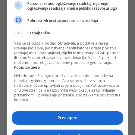
Personalizirano oglašavanje i sadržaj, mjerenje
oglašavanja i sadržaja, uvidi u publiku i razvoj usluga
Pohrana i/ili pristup podacima na uređaju
Saznajte više
Vaši će se osobni podaci obrađivati, a podatke s vašeg
uređaja (kolačiće, jedinstvene identifikatore i druge podatke
uređaja) može pohranjivati, dijeliti te im pristupati 241 partner
ili ih može upotrebljavati ova web-lokacija. Mi i naši partneri
možemo upotrebljavati precizne podatke o geolociranju.
Popis partnera.
Neki dobavljači mogu obrađivati vaše osobne podatke na
temelju legitimnog interesa. Ako se ne slažete s tim, u
nastavku možete upravljati svojim opcijama. Potražite vezu pri
dnu ove stranice ili na izborniku web-lokacije za upravljanje
pristankom ili povlačenje pristanka u postavkama privatnosti i
kolačića.
Pristajem