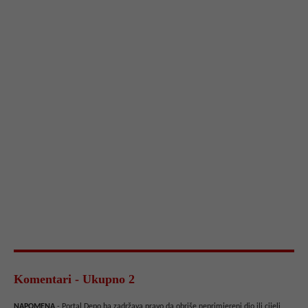
Komentari - Ukupno 2
NAPOMENA
- Portal Depo.ba zadržava pravo da obriše neprimjereni dio ili cijeli