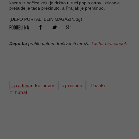
kazna iz bočice koju je držao u ruci popio otrov. Izricanje
presude je tada prekinuto, a Praljak je preminuo.
(DEPO PORTAL, BLIN MAGAZIN/dg)
PODIJELI NA
Depo.ba
pratite putem društvenih mreža
Twitter
i
Facebook
#radovan karadžić
#presuda
#haški
tribunal