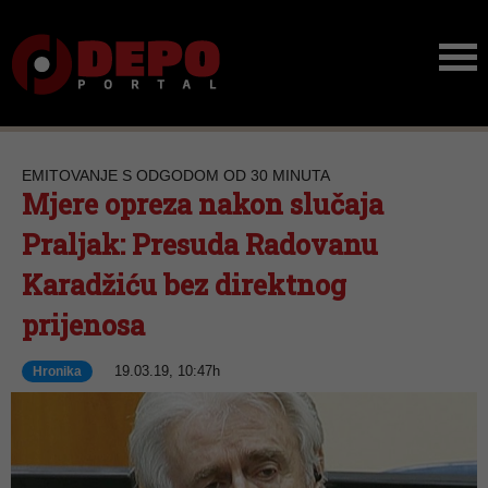
EMITOVANJE S ODGODOM OD 30 MINUTA
Mjere opreza nakon slučaja
Praljak: Presuda Radovanu
Karadžiću bez direktnog
prijenosa
19.03.19, 10:47h
Hronika