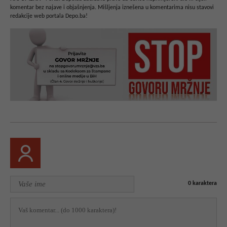
komentar bez najave i objašnjenja. Mišljenja iznešena u komentarima nisu stavovi
redakcije web portala Depo.ba!
0
karaktera