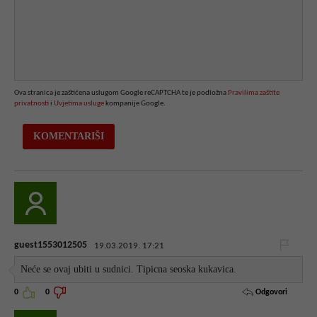
Ova stranica je zaštićena uslugom Google reCAPTCHA te je podložna
Pravilima zaštite
privatnosti
i
Uvjetima usluge
kompanije Google.
guest1553012505
19.03.2019. 17:21
Neće se ovaj ubiti u sudnici. Tipicna seoska kukavica.
Odgovori
0
0