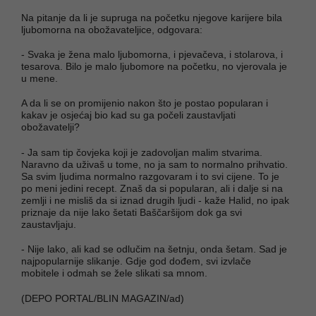
Na pitanje da li je supruga na početku njegove karijere bila
ljubomorna na obožavateljice, odgovara:
- Svaka je žena malo ljubomorna, i pjevačeva, i stolarova, i
tesarova. Bilo je malo ljubomore na početku, no vjerovala je
u mene.
A da li se on promijenio nakon što je postao popularan i
kakav je osjećaj bio kad su ga počeli zaustavljati
obožavatelji?
- Ja sam tip čovjeka koji je zadovoljan malim stvarima.
Naravno da uživaš u tome, no ja sam to normalno prihvatio.
Sa svim ljudima normalno razgovaram i to svi cijene. To je
po meni jedini recept. Znaš da si popularan, ali i dalje si na
zemlji i ne misliš da si iznad drugih ljudi - kaže Halid, no ipak
priznaje da nije lako šetati Baščaršijom dok ga svi
zaustavljaju.
- Nije lako, ali kad se odlučim na šetnju, onda šetam. Sad je
najpopularnije slikanje. Gdje god dođem, svi izvlače
mobitele i odmah se žele slikati sa mnom.
(DEPO PORTAL/BLIN MAGAZIN/ad)