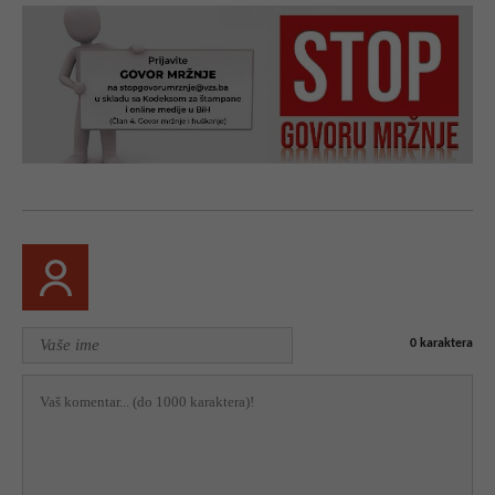
0
karaktera