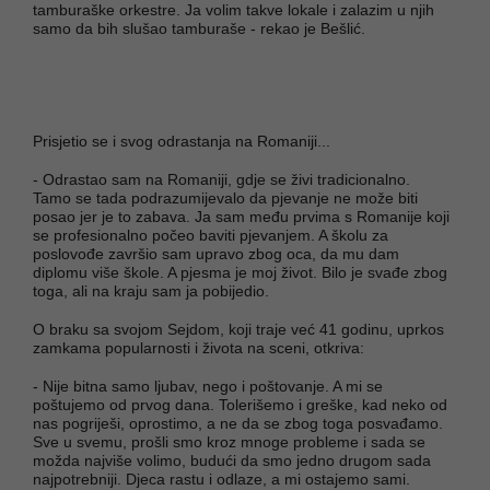
tamburaške orkestre. Ja volim takve lokale i zalazim u njih
samo da bih slušao tamburaše - rekao je Bešlić.
Prisjetio se i svog odrastanja na Romaniji...
- Odrastao sam na Romaniji, gdje se živi tradicionalno.
Tamo se tada podrazumijevalo da pjevanje ne može biti
posao jer je to zabava. Ja sam među prvima s Romanije koji
se profesionalno počeo baviti pjevanjem. A školu za
poslovođe završio sam upravo zbog oca, da mu dam
diplomu više škole. A pjesma je moj život. Bilo je svađe zbog
toga, ali na kraju sam ja pobijedio.
O braku sa svojom Sejdom, koji traje već 41 godinu, uprkos
zamkama popularnosti i života na sceni, otkriva:
- Nije bitna samo ljubav, nego i poštovanje. A mi se
poštujemo od prvog dana. Tolerišemo i greške, kad neko od
nas pogriješi, oprostimo, a ne da se zbog toga posvađamo.
Sve u svemu, prošli smo kroz mnoge probleme i sada se
možda najviše volimo, budući da smo jedno drugom sada
najpotrebniji. Djeca rastu i odlaze, a mi ostajemo sami.