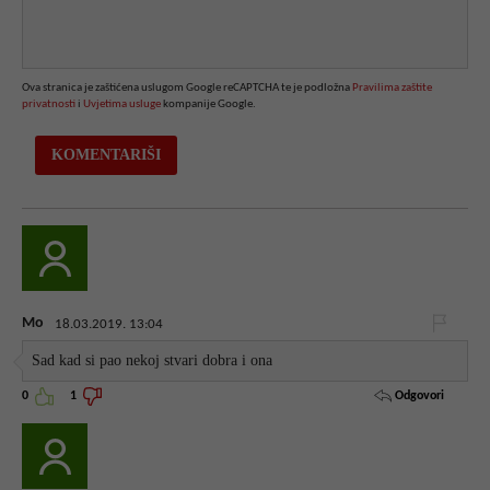
Ova stranica je zaštićena uslugom Google reCAPTCHA te je podložna
Pravilima zaštite
privatnosti
i
Uvjetima usluge
kompanije Google.
Mo
18.03.2019. 13:04
Sad kad si pao nekoj stvari dobra i ona
Odgovori
0
1