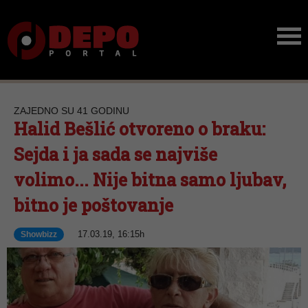
ZAJEDNO SU 41 GODINU
Halid Bešlić otvoreno o braku:
Sejda i ja sada se najviše
volimo... Nije bitna samo ljubav,
bitno je poštovanje
17.03.19, 16:15h
Showbizz