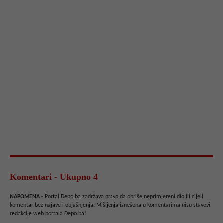
Komentari - Ukupno 4
NAPOMENA
- Portal Depo.ba zadržava pravo da obriše neprimjereni dio ili cijeli
komentar bez najave i objašnjenja. Mišljenja iznešena u komentarima nisu stavovi
redakcije web portala Depo.ba!