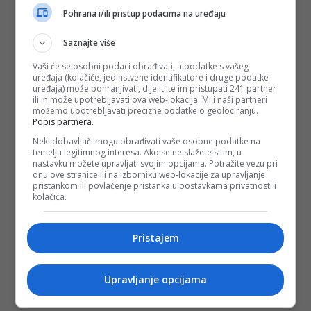
Pohrana i/ili pristup podacima na uređaju
Saznajte više
Vaši će se osobni podaci obrađivati, a podatke s vašeg
uređaja (kolačiće, jedinstvene identifikatore i druge podatke
uređaja) može pohranjivati, dijeliti te im pristupati 241 partner
ili ih može upotrebljavati ova web-lokacija. Mi i naši partneri
možemo upotrebljavati precizne podatke o geolociranju.
Popis partnera.
Neki dobavljači mogu obrađivati vaše osobne podatke na
temelju legitimnog interesa. Ako se ne slažete s tim, u
nastavku možete upravljati svojim opcijama. Potražite vezu pri
dnu ove stranice ili na izborniku web-lokacije za upravljanje
pristankom ili povlačenje pristanka u postavkama privatnosti i
kolačića.
Pristajem
Upravljanje opcijama