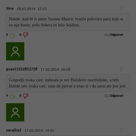
Sine
18.03.2019. 12:52
Halide ,kad bi ti samo Suzana Mancic vratila polovicu para koje si
na nju bacio, pola Sehera bi bilo Sejdino.
Odgovori
0
0
guest1552852728
17.03.2019. 20:58
Gospodji svaka cast, izdurala je sve Halidove marifetluke, a tebi
Halide isto svaka cast, znas da pjevas a znao si i da saras sto jest jest.
Odgovori
9
0
sarajka2
17.03.2019. 19:45