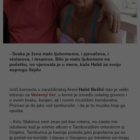
- Svaka je žena malo ljubomorna, i pjevačeva, i
stolarova, i tesarova. Bilo je malo ljubomore na
početku, no vjerovala je u mene, kaže Halid za svoju
suprugu Sejdu
Uoči koncerta u varaždinskoj Areni
Halid Bešlić
dao je veliki
intrevju za
Večernji list
, u kome je između ostalog govorio i
o svom braku, karijeri, ali i novim muzičkim trendovima.
Priznao je da jako voli tamburaše, i da je to muzika koja ga
opušta.
– Kiću Slabinca sam znao još kao rokera, no zaista me
oduševio kad je snimio album s Tamburaškim orkestrom iz
Osijeka. Tamburica je kasnije postala jako popularna pa su
je počeli svi koristiti. I danas u Sarajevu po lokalima svi imaju