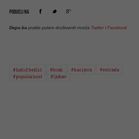
PODIJELI NA
Depo.ba
pratite putem društvenih mreža
Twitter
i
Facebook
#halid bešlić
#brak
#karijera
#estrada
#popularnost
#ljubav