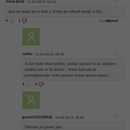
mosa ljoŽe
11.03.2019. 15:25
ama ne znam što te drže u životu jbt odmah metak u čelo ...
Odgovori
4
1
netko
11.03.2019. 18:36
A čim bude imao priliku, poslije zatvora ili na odsustvu
uradiće isto to ili slučno ! Nema kod takvih
prevaspitavanja. treba ponovo uvesti smrtnu kaznu !
3
0
guest1552318926
11.03.2019. 16:42
Sikirom po gloavi jace