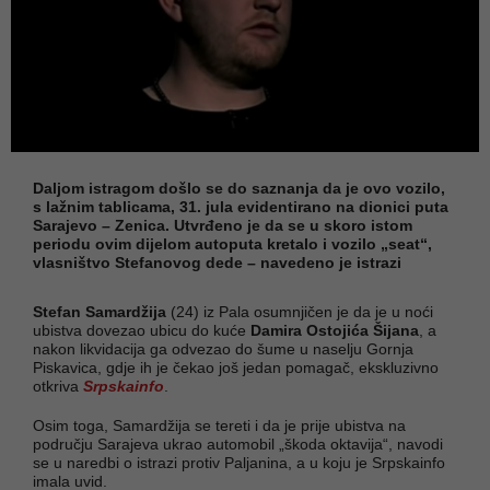
Daljom istragom došlo se do saznanja da je ovo vozilo,
s lažnim tablicama, 31. jula evidentirano na dionici puta
Sarajevo – Zenica. Utvrđeno je da se u skoro istom
periodu ovim dijelom autoputa kretalo i vozilo „seat“,
vlasništvo Stefanovog dede – navedeno je istrazi
Stefan Samardžija
(24) iz Pala osumnjičen je da je u noći
ubistva dovezao ubicu do kuće
Damira Ostojića Šijana
, a
nakon likvidacija ga odvezao do šume u naselju Gornja
Piskavica, gdje ih je čekao još jedan pomagač, ekskluzivno
otkriva
Srpskainfo
.
Osim toga, Samardžija se tereti i da je prije ubistva na
području Sarajeva ukrao automobil „škoda oktavija“, navodi
se u naredbi o istrazi protiv Paljanina, a u koju je Srpskainfo
imala uvid.