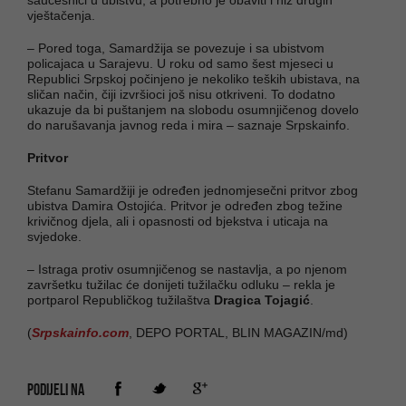
vještačenja.
– Pored toga, Samardžija se povezuje i sa ubistvom
policajaca u Sarajevu. U roku od samo šest mjeseci u
Republici Srpskoj počinjeno je nekoliko teških ubistava, na
sličan način, čiji izvršioci još nisu otkriveni. To dodatno
ukazuje da bi puštanjem na slobodu osumnjičenog dovelo
do narušavanja javnog reda i mira – saznaje Srpskainfo.
Pritvor
Stefanu Samardžiji je određen jednomjesečni pritvor zbog
ubistva Damira Ostojića. Pritvor je određen zbog težine
krivičnog djela, ali i opasnosti od bjekstva i uticaja na
svjedoke.
– Istraga protiv osumnjičenog se nastavlja, a po njenom
završetku tužilac će donijeti tužilačku odluku – rekla je
portparol Republičkog tužilaštva
Dragica Tojagić
.
(
Srpskainfo.com
, DEPO PORTAL, BLIN MAGAZIN/md)
PODIJELI NA