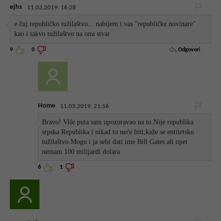
ejhs
11.03.2019. 16:28
e čuj republičko tužilaštvo... nabijem i vas "republičke novinare"
kao i takvo tužilaštvo na onu stvar
Odgovori
9
0
Home
11.03.2019. 21:56
Bravo! Više puta sam upozoravao na to.Nije republika
srpska Republika i nikad to neće biti,kaže se entitetsko
tužilaštvo.Mogu i ja sebi dati ime Bill Gates ali opet
nemam 100 milijardi dolara
6
1