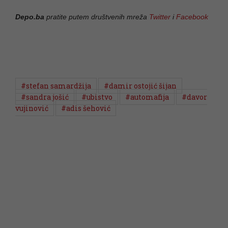
Depo.ba
pratite putem društvenih mreža
Twitter
i
Facebook
#stefan samardžija
#damir ostojić šijan
#sandra jošić
#ubistvo
#automafija
#davor
vujinović
#adis šehović