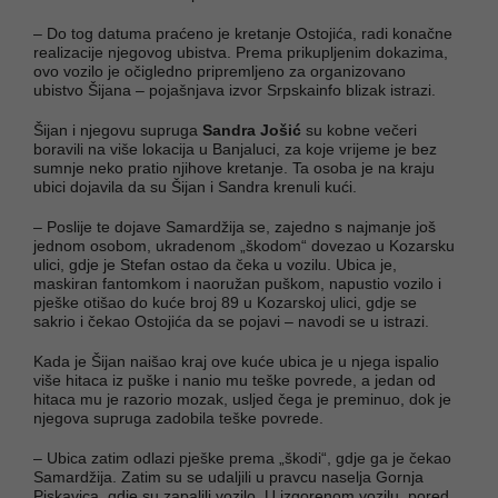
– Do tog datuma praćeno je kretanje Ostojića, radi konačne
realizacije njegovog ubistva. Prema prikupljenim dokazima,
ovo vozilo je očigledno pripremljeno za organizovano
ubistvo Šijana – pojašnjava izvor Srpskainfo blizak istrazi.
Šijan i njegovu supruga
Sandra Jošić
su kobne večeri
boravili na više lokacija u Banjaluci, za koje vrijeme je bez
sumnje neko pratio njihove kretanje. Ta osoba je na kraju
ubici dojavila da su Šijan i Sandra krenuli kući.
– Poslije te dojave Samardžija se, zajedno s najmanje još
jednom osobom, ukradenom „škodom“ dovezao u Kozarsku
ulici, gdje je Stefan ostao da čeka u vozilu. Ubica je,
maskiran fantomkom i naoružan puškom, napustio vozilo i
pješke otišao do kuće broj 89 u Kozarskoj ulici, gdje se
sakrio i čekao Ostojića da se pojavi – navodi se u istrazi.
Kada je Šijan naišao kraj ove kuće ubica je u njega ispalio
više hitaca iz puške i nanio mu teške povrede, a jedan od
hitaca mu je razorio mozak, usljed čega je preminuo, dok je
njegova supruga zadobila teške povrede.
– Ubica zatim odlazi pješke prema „škodi“, gdje ga je čekao
Samardžija. Zatim su se udaljili u pravcu naselja Gornja
Piskavica, gdje su zapalili vozilo. U izgorenom vozilu, pored