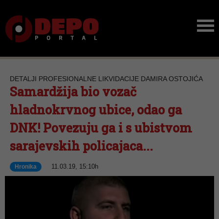
DETALJI PROFESIONALNE LIKVIDACIJE DAMIRA OSTOJIĆA
Samardžija bio vozač
hladnokrvnog ubice, odao ga
DNK! Povezuju ga i s ubistvom
sarajevskih policajaca...
11.03.19, 15:10h
Hronika