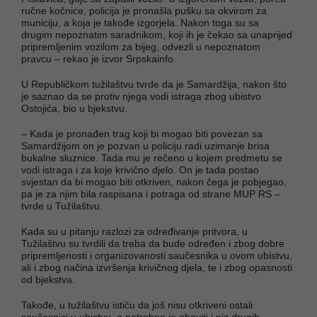
ručne kočnice, policija je pronašla pušku sa okvirom za
municiju, a koja je takođe izgorjela. Nakon toga su sa
drugim nepoznatim saradnikom, koji ih je čekao sa unaprijed
pripremljenim vozilom za bijeg, odvezli u nepoznatom
pravcu – rekao je izvor Srpskainfo.
U Republičkom tužilaštvu tvrde da je Samardžija, nakon što
je saznao da se protiv njega vodi istraga zbog ubistvo
Ostojića, bio u bjekstvu.
– Kada je pronađen trag koji bi mogao biti povezan sa
Samardžijom on je pozvan u policiju radi uzimanje brisa
bukalne sluznice. Tada mu je rečeno u kojem predmetu se
vodi istraga i za koje krivično djelo. On je tada postao
svjestan da bi mogao biti otkriven, nakon čega je pobjegao,
pa je za njim bila raspisana i potraga od strane MUP RS –
tvrde u Tužilaštvu.
Kada su u pitanju razlozi za određivanje pritvora, u
Tužilaštvu su tvrdili da treba da bude određen i zbog dobre
pripremljenosti i organizovanosti saučesnika u ovom ubistvu,
ali i zbog načina izvršenja krivičnog djela, te i zbog opasnosti
od bjekstva.
Takođe, u tužilaštvu ističu da još nisu otkriveni ostali
saučesnici u ubistvu, a potrebno je obaviti i niz drugih