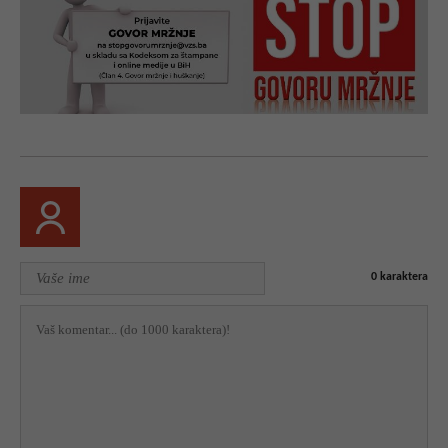
0
karaktera