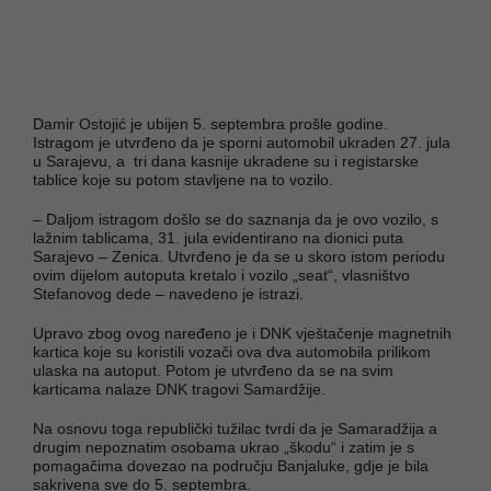
Damir Ostojić je ubijen 5. septembra prošle godine.
Istragom je utvrđeno da je sporni automobil ukraden 27. jula
u Sarajevu, a tri dana kasnije ukradene su i registarske
tablice koje su potom stavljene na to vozilo.
– Daljom istragom došlo se do saznanja da je ovo vozilo, s
lažnim tablicama, 31. jula evidentirano na dionici puta
Sarajevo – Zenica. Utvrđeno je da se u skoro istom periodu
ovim dijelom autoputa kretalo i vozilo „seat“, vlasništvo
Stefanovog dede – navedeno je istrazi.
Upravo zbog ovog naređeno je i DNK vještačenje magnetnih
kartica koje su koristili vozači ova dva automobila prilikom
ulaska na autoput. Potom je utvrđeno da se na svim
karticama nalaze DNK tragovi Samardžije.
Na osnovu toga republički tužilac tvrdi da je Samaradžija a
drugim nepoznatim osobama ukrao „škodu“ i zatim je s
pomagačima dovezao na području Banjaluke, gdje je bila
sakrivena sve do 5. septembra.