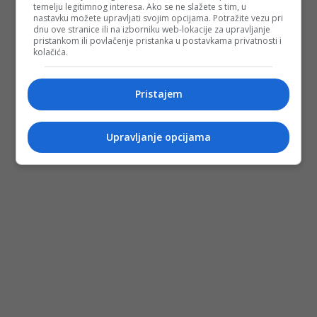
temelju legitimnog interesa. Ako se ne slažete s tim, u
nastavku možete upravljati svojim opcijama. Potražite vezu pri
dnu ove stranice ili na izborniku web-lokacije za upravljanje
pristankom ili povlačenje pristanka u postavkama privatnosti i
kolačića.
Pristajem
Upravljanje opcijama