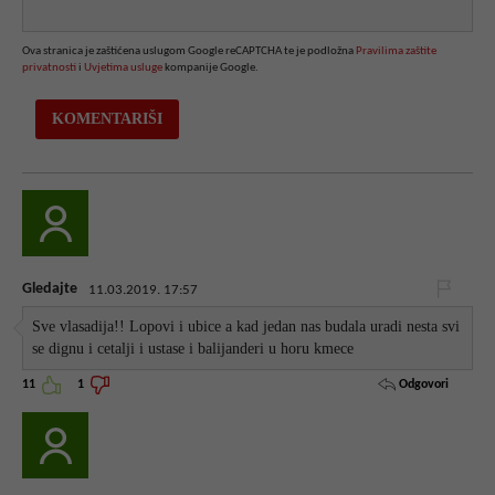
Ova stranica je zaštićena uslugom Google reCAPTCHA te je podložna
Pravilima zaštite
privatnosti
i
Uvjetima usluge
kompanije Google.
Gledajte
11.03.2019. 17:57
Sve vlasadija!! Lopovi i ubice a kad jedan nas budala uradi nesta svi
se dignu i cetalji i ustase i balijanderi u horu kmece
Odgovori
11
1