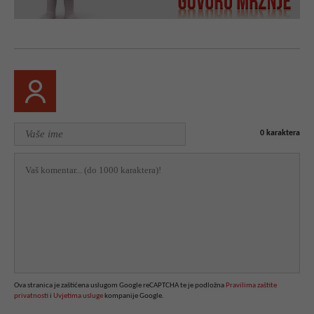
0
karaktera
Ova stranica je zaštićena uslugom Google reCAPTCHA te je podložna
Pravilima zaštite
privatnosti
i
Uvjetima usluge
kompanije Google.