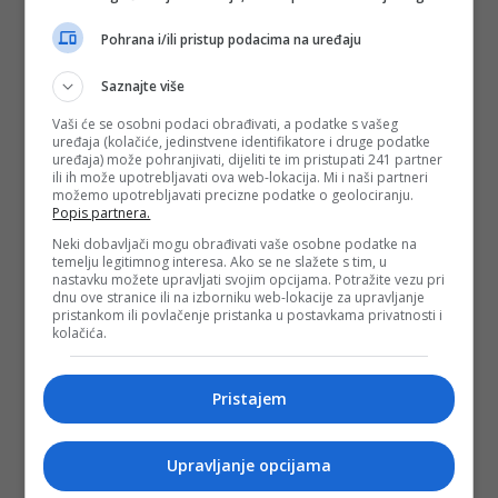
Pohrana i/ili pristup podacima na uređaju
Saznajte više
Vaši će se osobni podaci obrađivati, a podatke s vašeg
uređaja (kolačiće, jedinstvene identifikatore i druge podatke
uređaja) može pohranjivati, dijeliti te im pristupati 241 partner
ili ih može upotrebljavati ova web-lokacija. Mi i naši partneri
možemo upotrebljavati precizne podatke o geolociranju.
Popis partnera.
Neki dobavljači mogu obrađivati vaše osobne podatke na
temelju legitimnog interesa. Ako se ne slažete s tim, u
nastavku možete upravljati svojim opcijama. Potražite vezu pri
dnu ove stranice ili na izborniku web-lokacije za upravljanje
pristankom ili povlačenje pristanka u postavkama privatnosti i
kolačića.
Pristajem
Upravljanje opcijama