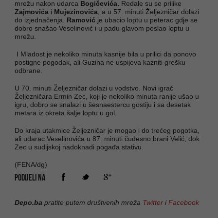
mrežu nakon udarca
Bogičevića.
Redale su se prilike
Zajmovića
i
Mujezinovića
, a u 57. minuti Željezničar dolazi
do izjednačenja.
Ramović
je ubacio loptu u peterac gdje se
dobro snašao Veselinović i u padu glavom poslao loptu u
mrežu.
I Mladost je nekoliko minuta kasnije bila u prilici da ponovo
postigne pogodak, ali Guzina ne uspijeva kazniti grešku
odbrane.
U 70. minuti Željezničar dolazi u vodstvo. Novi igrač
Željezničara Ermin Zec, koji je nekoliko minuta ranije ušao u
igru, dobro se snalazi u šesnaestercu gostiju i sa desetak
metara iz okreta šalje loptu u gol.
Do kraja utakmice Željezničar je mogao i do trećeg pogotka,
ali udarac Veselinovića u 87. minuti čudesno brani Velić, dok
Zec u sudijskoj nadoknadi pogađa stativu.
(FENA/dg)
PODIJELI NA
Depo.ba
pratite putem društvenih mreža
Twitter
i
Facebook