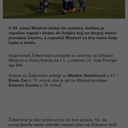
U 29. minui Mladost dolazi do vodstva. Arežina je
započeo napad i dodao do Atajića koji na drugoj stativi
pronalazi Guzinu, a napadač Mladost sa dva metra šalje
loptu u mrežu
Nogometaši Željezničara pobijedili su večeras na Grbavici
Mladosti iz Doboj Kaknja sa 2:1, u utakmici 21. kola Premijer
lige BiH.
Golove za Željezničar postigli su
Mladen Veselinović
u 57. i
Ermin Zec
u 70. minuti, dok je gol za Mladost postigao
Gedeon Guzina
u 29. minuti.
Željezničar je tako prekinuo niz od šest poraza. No, do
prvog tijumfa nakon nekoliko mjeseci plavi sa Grbavice došli