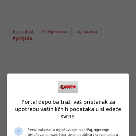
#mladost
#željezničar
#grbavica
#pobjeda
Portal depo.ba traži vaš pristanak za
upotrebu vaših ličnih podataka u sljedeće
svrhe:
Personalizirano oglašavanje i sadržaj, mjerenje
oglašavanja i sadržaja, uvidi u publiku i razvoj usluga