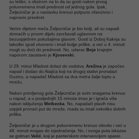
su teško, s obzirom na to da su gosti nakon prvog
poluvremena imali prednost od jednog gola. Ipak,
Željezničar je u nastavku krenuo potpuno ofanzivno i
napravio preokret.
Većim dijelom meča Željezničar je bio bolji, ali su napadi
domaćih u prvom dijelu završavali uglavnom na
bezuspješnim pokušajima glavom. Gosti iz Doboj Kaknja su
također igrali otvoreno i imali boljje prilike, a već u 4. minuti
mogli su doći do prednosti. No, udarac
Boje
krajnjim
naporom zaustavio je
Kjosevski.
U 29. minui Mladost dolazi do vodstva.
Arežina
je započeo
napad i dodao do Atajića koji na drugoj stativi pronalazi
Guzinu, a napadač Mladost sa dva metra šalje loptu u
mrežu.
Nakon primljenog gola Željezničar je svim snagama krenuo
u napad, a u posljednjih 15 minuta imao je i igrača više
nakon isključenja
Welbecka
. No, napadači plavih nisu
uspjeli pronaći put do mreže, mada su imali nekoliko dobrih
prilika.
Željezničar je u drugom poluvremenu krenuo silovito i već u
48. minuti mogao do izjednačenja. No, i ovoga puta iskazao
se golman
Velić
, koji je panterskom intervencijom spasio