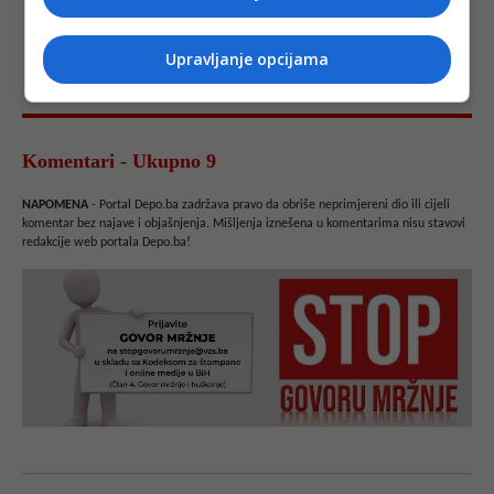
Upravljanje opcijama
Komentari - Ukupno 9
NAPOMENA
- Portal Depo.ba zadržava pravo da obriše neprimjereni dio ili cijeli
komentar bez najave i objašnjenja. Mišljenja iznešena u komentarima nisu stavovi
redakcije web portala Depo.ba!