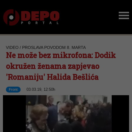
VIDEO / PROSLAVA POVODOM 8. MARTA
Ne može bez mikrofona: Dodik
okružen ženama zapjevao
'Romaniju' Halida Bešlića
03.03.19, 12:50h
Front