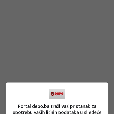
Portal depo.ba traži vaš pristanak za
upotrebu vaših ličnih podataka u sljedeće