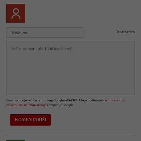
0
karaktera
Ova stranica je zaštićena uslugom Google reCAPTCHA te je podložna
Pravilima zaštite
privatnosti
i
Uvjetima usluge
kompanije Google.