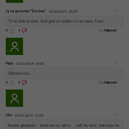
Ja ne govorim "Šta ima"
03.03.2019. 18:39
Vi ste ludi za njim. Kud god on mrdne i vi ste tamo. Uzas.
Odgovori
3
1
Peja
03.03.2019. 16:00
Diktator urla.
Odgovori
2
1
Che
03.03.2019. 15:09
Realno gledajući... može mu se, uživa ... radi šta hoće, bukvalno šta