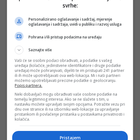
svrhe:
Personalizirano oglašavanje i sadržaj, mjerenje
oglašavanja i sadržaja, uvidi u publiku i razvoj usluga
Pohrana i/ili pristup podacima na uređaju
Saznajte više
Vaši će se osobni podaci obrađivati, a podatke s vašeg
uređaja (kolačiće, jedinstvene identifikatore i druge podatke
uređaja) može pohranjivati, dijeliti te im pristupati 241 partner
ili ih može upotrebljavati ova web-lokacija. Mi i naši partneri
možemo upotrebljavati precizne podatke o geolociranju.
Popis partnera.
Neki dobavljači mogu obrađivati vaše osobne podatke na
temelju legitimnog interesa. Ako se ne slažete s tim, u
nastavku možete upravljati svojim opcijama. Potražite vezu pri
dnu ove stranice ili na izborniku web-lokacije za upravljanje
pristankom ili povlačenje pristanka u postavkama privatnosti i
kolačića.
Pristajem