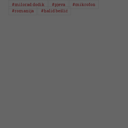
#milorad dodik
#pjeva
#mikrofon
#romanija
#halid bešlić