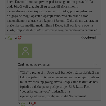
hoće. Dozvolili mu kao prvo zapad jer su ga oni tu postavili! Pa
onda birači koji gladuju ali su se zasitili đikanstvom i
nacionalizmom i mržnjom... e onda i El Bake, jer oni jedan bez
drugoga ne mogu opstati a opstaju samo zato što hrane narod
nacionalizmom a krade se i kapom i šakom! O da, da me zaboravim
plaćenike tzv medije, među njima i Depo, koji održavaju ove na
vlasti, umjeto da ih ruše!! E eto zašto ovaj na proslavama "arlauče".
Odgovori
9
2
Zuzi
03.03.2019. 18:58
*Che* u pravu si ...Dodo radi šta hoće i uživa slušajući nas
kako se jedimo... A ovi novinari se ponose sa njim,i ušli su
mu u sve sfere njegovog života.Čovjek ima taktiku da nas
ispizdi do daske pa se poslije smije. El Bake.... Faca
"podgrijanog mrtvaca" Leden,škrt na
rijećima,nedorečen,izgubljen itd itd No comment
3
1