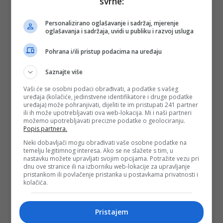
svrhe:
Personalizirano oglašavanje i sadržaj, mjerenje
oglašavanja i sadržaja, uvidi u publiku i razvoj usluga
Pohrana i/ili pristup podacima na uređaju
Saznajte više
Vaši će se osobni podaci obrađivati, a podatke s vašeg
uređaja (kolačiće, jedinstvene identifikatore i druge podatke
uređaja) može pohranjivati, dijeliti te im pristupati 241 partner
ili ih može upotrebljavati ova web-lokacija. Mi i naši partneri
možemo upotrebljavati precizne podatke o geolociranju.
Popis partnera.
Neki dobavljači mogu obrađivati vaše osobne podatke na
temelju legitimnog interesa. Ako se ne slažete s tim, u
nastavku možete upravljati svojim opcijama. Potražite vezu pri
dnu ove stranice ili na izborniku web-lokacije za upravljanje
pristankom ili povlačenje pristanka u postavkama privatnosti i
kolačića.
Pristajem