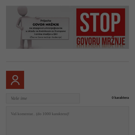
0
karaktera