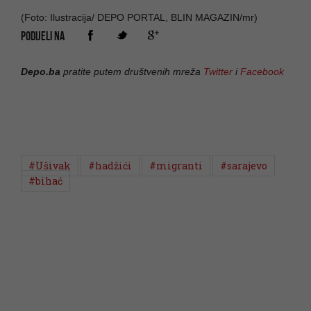
(Foto: Ilustracija/ DEPO PORTAL, BLIN MAGAZIN/mr)
PODIJELI NA
Depo.ba
pratite putem društvenih mreža
Twitter
i
Facebook
#Ušivak
#hadžići
#migranti
#sarajevo
#bihać