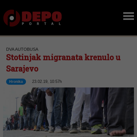
DVA AUTOBUSA
Stotinjak migranata krenulo u
Sarajevo
23.02.19, 10:57h
Hronika