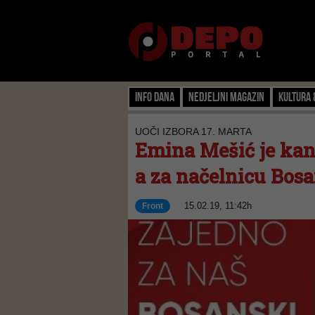
Info dana
Nedjeljni magazin
Kultura 
UOČI IZBORA 17. MARTA
Emina Mešić je ka
a za načelnicu Bos
15.02.19, 11:42h
Front