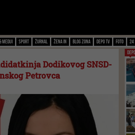
& Mediji
Sport
Žurnal
Žena IN
Blog zona
Depo TV
FOTO
24 
DEP
ndidatkinja Dodikovog SNSD-
anskog Petrovca