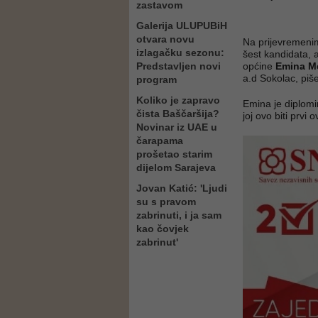
zastavom
Galerija ULUPUBiH
otvara novu
Na prijevremenim
izlagačku sezonu:
šest kandidata, 
Predstavljen novi
općine
Emina M
a.d Sokolac, piš
program
Koliko je zapravo
Emina je diplomir
čista Baščaršija?
joj ovo biti prvi 
Novinar iz UAE u
čarapama
prošetao starim
dijelom Sarajeva
Jovan Katić: 'Ljudi
su s pravom
zabrinuti, i ja sam
kao čovjek
zabrinut'