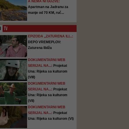
A NEMA NI GUŽVE:
Apartman na Jadranu za
manje od 70 KM, ruč...
O
TV
EPIZODA „ZATURENA ILI...:
DEPO VREMEPLOV:
Zaturena Ilidža
DOKUMENTARNI WEB
SERIJAL NA...:
Projekat
Una: Rijeka sa kulturom
(VIII)
DOKUMENTARNI WEB
SERIJAL NA...:
Projekat
Una: Rijeka sa kulturom
(VII)
DOKUMENTARNI WEB
SERIJAL NA...:
Projekat
Una: Rijeka sa kulturom (VI)