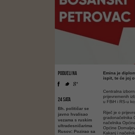
PODIJELI NA
Emina je diplom
ispit, te će joj
Centralna izborn
prijevremenih iz
24 SATA
u FBiH i RS-u koj
Bh. političar se
Riječ je o prije
javno hvalisao
grаdоnаčеlnikа 
vezama s ruskim
nаčеlnikа Оpćin
ultradesničarima
Оpćinе Dоmаlјеv
Rusov: Pozirao sa
Kаkаnj i nаčеlni