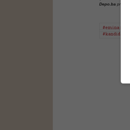
Depo.ba
pratite
#emina meš
#kandidatur