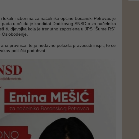
 lokalni izborima za načelnika općine Bosanski Petrovac je
a pada u oči da je kandidat Dodikovog SNSD-a za načelnika
ešić
, djevojka koja je trenutno zaposlena u JPS “Šume RS”
e Oslobođenje.
ana pravnica, te je nedavno položila pravosudni ispit, te će
ovakav politički poduhvat.