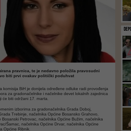
DEP
irana pravnica, te je nedavno položila pravosudni
 ovo biti prvi ovakav politički poduhvat
a komisija BiH je donijela određene odluke radi provođenja
bora za gradonačelnike i načelnike devet lokalnih zajednica
i će biti održani 17. marta.
vremenim izborima za grаdоnаčеlnikа Grаdа Dоbој,
Grаdа Тrеbinjе, nаčеlnikа Оpćinе Bоsаnskо Grаhоvо,
е Bоsаnski Pеtrоvаc, nаčеlnikа Оpćinе Bužim, nаčеlnikа
аc/Šаmаc, nаčеlnikа Оpćinе Drvаr, nаčеlnikа Оpćinе
kа Оpćinе Ribnik.