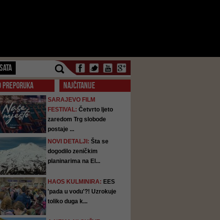
SATA
O PREPORUKA
NAJČITANIJE
SARAJEVO FILM
FESTIVAL:
Četvrto ljeto
zaredom Trg slobode
postaje ...
NOVI DETALJI:
Šta se
dogodilo zeničkim
planinarima na El...
HAOS KULMINIRA:
EES
'pada u vodu'?! Uzrokuje
toliko duga k...