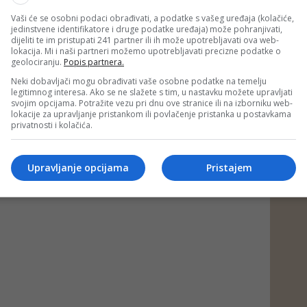
 putem društvenih mreža
Twitter
i
Facebook
Vaši će se osobni podaci obrađivati, a podatke s vašeg uređaja (kolačiće,
jedinstvene identifikatore i druge podatke uređaja) može pohranjivati,
dijeliti te im pristupati 241 partner ili ih može upotrebljavati ova web-
lokacija. Mi i naši partneri možemo upotrebljavati precizne podatke o
geolociranju.
Popis partnera.
ić
#snsd
#bosanski petrovac
a
Neki dobavljači mogu obrađivati vaše osobne podatke na temelju
legitimnog interesa. Ako se ne slažete s tim, u nastavku možete upravljati
svojim opcijama. Potražite vezu pri dnu ove stranice ili na izborniku web-
lokacije za upravljanje pristankom ili povlačenje pristanka u postavkama
privatnosti i kolačića.
Upravljanje opcijama
Pristajem