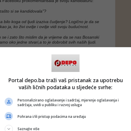
a Faceboku prokomentarisala je svoju kandidaturu:
zašto si se kandidovala"?
a bilo koga od ljudi izaziva čudjenje? Logično je da se
ao ja, ko živi ovdje i ovdje vidi svoju budućnost.
se i zato što mislim da je vrijeme da se nas Bosanski
mo oko jedne stvari,a to je dobrobit svih naših ljudi.
jednu stvar, vrijeme je da pružimo ruku ka svima koji
 Bosanskom Petrovcu; i Vladi USK i Vladi FBiH i Vladi
že pomoći našoj opštini u meni će imati saradnika i neće
 ih sve ujedinim u pomoći našem gradu.
vac nisu dvije riječi ili ime opštine,za mene je
Portal depo.ba traži vaš pristanak za upotrebu
jet u kome želim da živim sa svojom porodicom i
vaših ličnih podataka u sljedeće svrhe:
et koji mozemo učiniti boljim.
URADIMO ZAJEDNO.
Personalizirano oglašavanje i sadržaj, mjerenje oglašavanja i
sadržaja, uvidi u publiku i razvoj usluga
načelničko mjesto bore sljedeći kandidati:
Senada
Ermin Hajder
(SDP),
Rusmir Mujadžić
(DF),
Branko
Pohrana i/ili pristup podacima na uređaju
ni kandidat), te
Dejan Prošić.
Saznajte više
 BLIN MAGAZIN/dg)