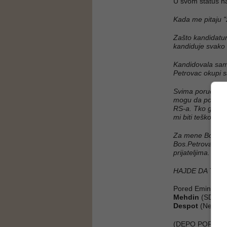
U svom status n
Kada me pitaju "
Zašto kandidatur
kandiduje svako k
Kandidovala sam 
Petrovac okupi sa
Svima poručujem 
mogu da pomognu
RS-a. Tko god mo
mi biti teško da
Za mene Bos.Petro
Bos.Petrovac svi
prijateljima. Svij
HAJDE DA TO 
Pored Emine, za 
Mehdin
(SDA),
Despot
(Nezavis
(DEPO PORTAL,