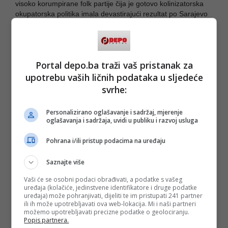
visoko korumpirane folk partije čija je gotovo kolinizatorska
okupatorska politika imala devastirajući rezultat po Sarajevo
i Sarajlije u posljednje dvije decenije.
Radi se o nečemu što godinama slušam, o čemu “ono
Sarajevo” godinama trubi i bruji: radi se o tihom i
Portal depo.ba traži vaš pristanak za
sistemskom progonu karakteristične urbane kulture,
upotrebu vaših ličnih podataka u sljedeće
životnog stila, tj. ciljane populacije koja je njegov nosioc
svrhe:
Personalizirano oglašavanje i sadržaj, mjerenje
Možda ih osjećaj vara, ali je definitivno prisutan, no nije tajna
oglašavanja i sadržaja, uvidi u publiku i razvoj usluga
da se mnoge tzv. “stare Sarajlije”, “predratne Sarajlije”,
“ondašnje Sarajlije” ne osjećaju baš rado viđenim na
Pohrana i/ili pristup podacima na uređaju
ulicama svog grada.
Saznajte više
Progon sa radnih mjesta iz javnih preduzeća i institucija i
njihovo popunjavanje jednopartijskim kadrovima i lojalistima
Vaši će se osobni podaci obrađivati, a podatke s vašeg
uređaja (kolačiće, jedinstvene identifikatore i druge podatke
najveće narodnjačke konzervativne partije u državi ne ide u
uređaja) može pohranjivati, dijeliti te im pristupati 241 partner
prilog tome da se radi tek o umišljenoj teoriji zavjere.
ili ih može upotrebljavati ova web-lokacija. Mi i naši partneri
možemo upotrebljavati precizne podatke o geolociranju.
Popis partnera.
Stavovi izrečeni u ovom tekstu odražavaju autorovo lično