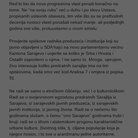
Red bi bio da nova progresivna vlast poradi konačno na
tome. Ne “na svoju ruku” već u duhu i po slovu Ustava,
propisanih ustavnih obaveza, tim više što su se prethodnih
decenija nosioci vlasti ponašali nekad manje, ali posljednjih
godina sve više, protuustavno u ovom smislu.
Provjerite spiskove radnika preduzeća i institucija koji su
javno objavljeni u SDA hajci na novu parlamentarnu većinu
Kantona Sarajevo i uvjerite se koliko je Srba i Hrvata i
Ostalih zaposleno u njima. I ne samo to. Mnoge, vjerujem,
živo interesuje koliko predratnih sarajlija ima na tim
spiskovima, kada smo već kod Aneksa 7 i omjera iz popisa
91.
Ne radi se samo o etničkom čišćenju, već i o kulturološkom.
Radi se o svojevrsnom egzodusu predratnih Sarajlija iz
Sarajeva, iz sarajevskih javnih preduzeća, iz sarajevskih
javnih institucija, iz javnog života. Radi se o nečemu što
godinama slušam, o čemu “ono Sarajevo” godinama trubi i
bruji: radi se o tihom i sistemskom progonu karakteristične
urbane kulture, životnog stila, tj. ciljane populacije koja je
njegov nosioc, i to sve u aranžmanu jedne autoritarne,