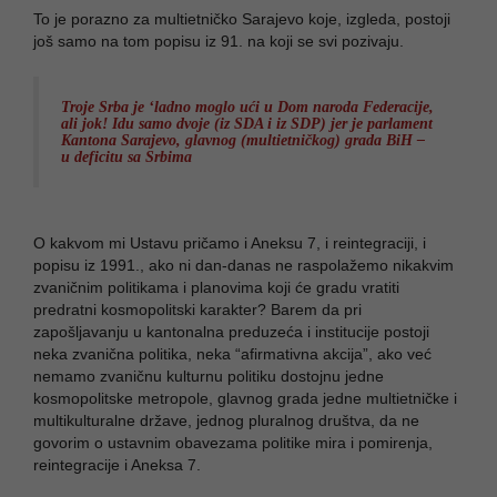
To je porazno za multietničko Sarajevo koje, izgleda, postoji
još samo na tom popisu iz 91. na koji se svi pozivaju.
Troje Srba je ‘ladno moglo ući u Dom naroda Federacije,
ali jok! Idu samo dvoje (iz SDA i iz SDP) jer je parlament
Kantona Sarajevo, glavnog (multietničkog) grada BiH –
u deficitu sa Srbima
O kakvom mi Ustavu pričamo i Aneksu 7, i reintegraciji, i
popisu iz 1991., ako ni dan-danas ne raspolažemo nikakvim
zvaničnim politikama i planovima koji će gradu vratiti
predratni kosmopolitski karakter? Barem da pri
zapošljavanju u kantonalna preduzeća i institucije postoji
neka zvanična politika, neka “afirmativna akcija”, ako već
nemamo zvaničnu kulturnu politiku dostojnu jedne
kosmopolitske metropole, glavnog grada jedne multietničke i
multikulturalne države, jednog pluralnog društva, da ne
govorim o ustavnim obavezama politike mira i pomirenja,
reintegracije i Aneksa 7.