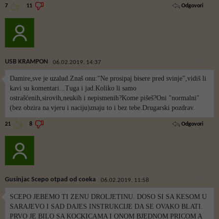
Odgovori
7
11
USB KRAMPON
06.02.2019. 14:37
Damire,sve je uzalud.Znaš onu:"Ne prosipaj bisere pred svinje",vidiš li
kavi su komentari...Tuga i jad.Koliko li samo
ostrašćenih,sirovih,neukih i nepismenih?Kome pišeš?Oni "normalni"
(bez obzira na vjeru i naciju)znaju to i bez tebe.Drugarski pozdrav.
Odgovori
21
8
Gusinjac Scepo otpad od coeka
06.02.2019. 11:58
SCEPO JEBEMO TI ZENU DROLJETINU. DOSO SI SA KESOM U
SARAJEVO I SAD DAJES INSTRUKCIJE DA SE OVAKO BLATI.
PRVO JE BILO SA KOCKICAMA I ONOM BJEDNOM PRICOM A