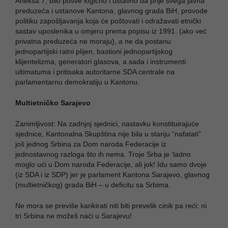
Aneksa 7, bilo posve logično i ustavno da prije svega javna
preduzeća i ustanove Kantona, glavnog grada BiH, provode
politiku zapošljavanja koja će poštovati i odražavati etnički
sastav uposlenika u omjeru prema popisu iz 1991. (ako već
privatna preduzeća ne moraju), a ne da postanu
jednopartijski ratni plijen, bastioni jednopartijskog
klijentelizma, generatori glasova, a sada i instrumenti
ultimatuma i pritisaka autoritarne SDA centrale na
parlamentarnu demokratiju u Kantonu.
Multietničko Sarajevo
Zanimljivost: Na zadnjoj sjednici, nastavku konstituirajuće
sjednice, Kantonalna Skupština nije bila u stanju “nafatati”
još jednog Srbina za Dom naroda Federacije iz
jednostavnog razloga što ih nema. Troje Srba je ‘ladno
moglo ući u Dom naroda Federacije, ali jok! Idu samo dvoje
(iz SDA i iz SDP) jer je parlament Kantona Sarajevo, glavnog
(multietničkog) grada BiH – u deficitu sa Srbima.
Ne mora se previše karikirati niti biti prevelik cinik pa reći: ni
tri Srbina ne možeš naći u Sarajevu!