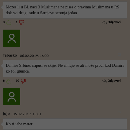
Mozes li u BL naci 3 Muslimana ne pises o pravima Muslimana u RS
dok svi drugi rade u Sarajevu seronja jedan
Odgovori
3
1
Tabasko
06.02.2019. 16:00
Damire Srbine, napuši se škije. Ne rimuje se ali može proći kod Damira
ko fol glumca.
Odgovori
6
10
jojo
06.02.2019. 15:01
Ko ti jebe mater.