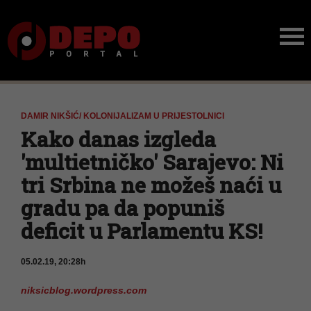
DAMIR NIKŠIĆ/ KOLONIJALIZAM U PRIJESTOLNICI
Kako danas izgleda
'multietničko' Sarajevo: Ni
tri Srbina ne možeš naći u
gradu pa da popuniš
deficit u Parlamentu KS!
05.02.19, 20:28h
niksicblog.wordpress.com