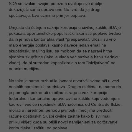
SDA se svakim svojim potezom uvaljuje sve dublje
dokazujući sama upravo ono što tvrdi da joj drugi
spočitavaju. Evo uzmimo primjer poplava:
Umjesto da šutnjom sakrije korupciju u civilnoj zaštiti, SDA je
pokušala oportunističko-populistički iskoristiti poplave tvrdeći
da ih je nova kantonalna vlast “prespavala”. Uložili su vrlo
malo energije poslavši kasno naveče jedan email na
skupštinsku mailing listu sa molbom da se napravi hitna
sjednica skupštine (iako je vlada već sazivala hitnu sjednicu
vlade), da bi sutradan kapitalizirala s tom “inicijativom” na
odanim medijima.
No tako je samo razbudila javnost otvorivši svima oči u vezi
nestalih namjenskih sredstava. Drugim riječima: ne samo da
je pomogla pokrenuti ozbiljnu istragu u vezi korupcije
federalne i kantonalne uprave civilne zaštite koju vode njeni
kadrovi, već će i opštinski SDA načelnici, od Centra do Ilidže,
morati u narednom periodu javnosti i medijima predočiti
račune opštinskih Službi civilne zaštite kako bi svi imali
priliku vidjeti kuda su otišli novci namijenjeni za održavanje
korita rijeka i zaštitu od poplava.