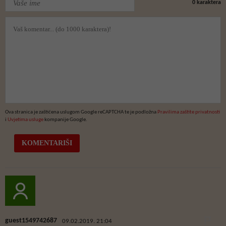
0
karaktera
Ova stranica je zaštićena uslugom Google reCAPTCHA te je podložna
Pravilima zaštite privatnosti
i
Uvjetima usluge
kompanije Google.
guest1549742687
09.02.2019. 21:04