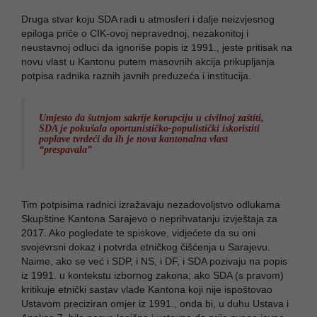
Druga stvar koju SDA radi u atmosferi i dalje neizvjesnog
epiloga priče o CIK-ovoj nepravednoj, nezakonitoj i
neustavnoj odluci da ignoriše popis iz 1991., jeste pritisak na
novu vlast u Kantonu putem masovnih akcija prikupljanja
potpisa radnika raznih javnih preduzeća i institucija.
Umjesto da šutnjom sakrije korupciju u civilnoj zaštiti,
SDA je pokušala oportunističko-populistički iskoristiti
poplave tvrdeći da ih je nova kantonalna vlast
“prespavala”
Tim potpisima radnici izražavaju nezadovoljstvo odlukama
Skupštine Kantona Sarajevo o neprihvatanju izvještaja za
2017. Ako pogledate te spiskove, vidjećete da su oni
svojevrsni dokaz i potvrda etničkog čišćenja u Sarajevu.
Naime, ako se već i SDP, i NS, i DF, i SDA pozivaju na popis
iz 1991. u kontekstu izbornog zakona; ako SDA (s pravom)
kritikuje etnički sastav vlade Kantona koji nije ispoštovao
Ustavom preciziran omjer iz 1991., onda bi, u duhu Ustava i